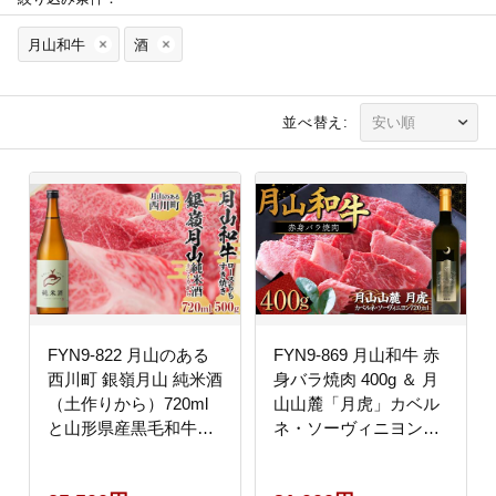
月山和牛
酒
並べ替え:
FYN9-822 月山のある
FYN9-869 月山和牛 赤
西川町 銀嶺月山 純米酒
身バラ焼肉 400g ＆ 月
（土作りから）720ml
山山麓「月虎」カベル
と山形県産黒毛和牛
ネ・ソーヴィニヨン
《月山和牛》 福寿館 ロ
（赤）720ml トラヤ 赤
ース もも すき焼き用
ワイン 山形県 西川町