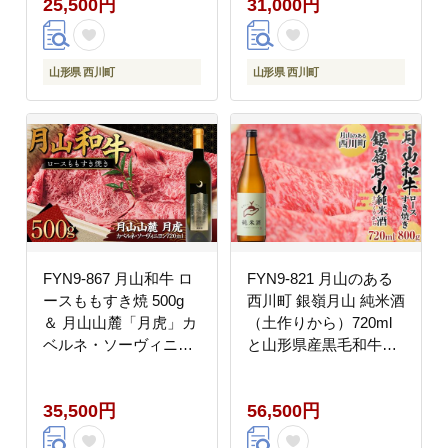
25,500円
31,000円
500g 山形県 西川町 日
本酒 酒 アルコール
山形県 西川町
山形県 西川町
FYN9-867 月山和牛 ロ
FYN9-821 月山のある
ースももすき焼 500g
西川町 銀嶺月山 純米酒
＆ 月山山麓「月虎」カ
（土作りから）720ml
ベルネ・ソーヴィニヨ
と山形県産黒毛和牛
ン（赤）720ml セット
《月山和牛》福寿館 ロ
トラヤ 赤ワイン 山形県
ースすき焼き用 800g
35,500円
56,500円
西川町
山形県 西川町 日本酒
酒 アルコール スキ焼き