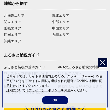
地域から探す
北海道エリア
東北エリア
関東エリア
中部エリア
近畿エリア
中国エリア
四国エリア
九州エリア
沖縄エリア
ふるさと納税ガイド
ふるさと納税の基本ガイド
ANAのふるさと納税の特徴
ワンストップ特例制度ガイド
はじめての方へ
当サイトでは、サイト利便性向上のため、クッキー（Cookie）を使
確定申告のしかた
ふるさと納税の流れ
用しています。サイトの閲覧を継続された場合、Cookieの利用に同
意したことものといたします。
控除上限額シミュレーション
動画でわかるANAのふるさと
詳細については
プライバシーポリシー
をお読みください。
納税
年金受給者・自営業者の方へ
OK