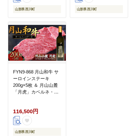
すきやき
山形県 西川町
山形県 西川町
FYN9-868 月山和牛 サ
ーロインステーキ
200g×5枚 ＆ 月山山麓
「月虎」カベルネ・ソ
ーヴィニヨン（赤）
720ml セット トラヤ 赤
116,500円
ワイン 山形県 西川町
山形県 西川町