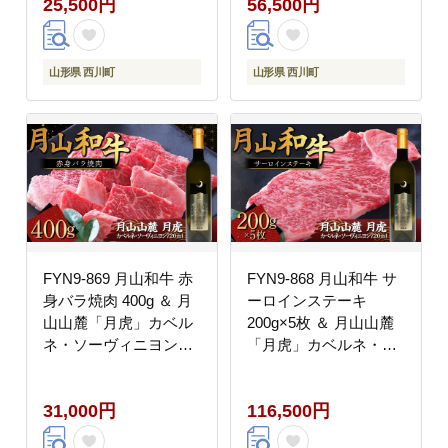
25,500円
56,500円
500g 山形県 西川町 日
山形県 西川町 日本酒
本酒 酒 アルコール
酒 アルコール スキ焼き
すきやき
山形県 西川町
山形県 西川町
FYN9-869 月山和牛 赤
FYN9-868 月山和牛 サ
身バラ焼肉 400g ＆ 月
ーロインステーキ
山山麓「月虎」カベル
200g×5枚 ＆ 月山山麓
ネ・ソーヴィニヨン
「月虎」カベルネ・ソ
（赤）720ml トラヤ 赤
ーヴィニヨン（赤）
ワイン 山形県 西川町
720ml セット トラヤ 赤
31,000円
116,500円
ワイン 山形県 西川町