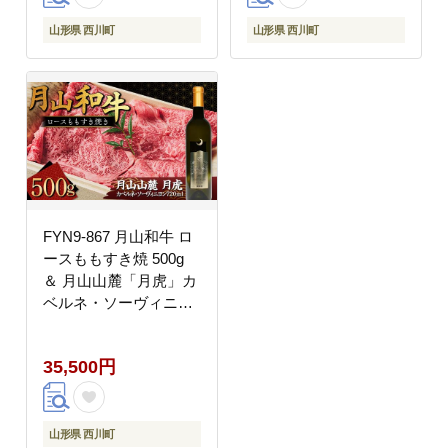
山形県 西川町
山形県 西川町
FYN9-867 月山和牛 ロ
ースももすき焼 500g
＆ 月山山麓「月虎」カ
ベルネ・ソーヴィニヨ
ン（赤）720ml セット
トラヤ 赤ワイン 山形県
35,500円
西川町
山形県 西川町