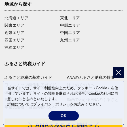
地域から探す
北海道エリア
東北エリア
関東エリア
中部エリア
近畿エリア
中国エリア
四国エリア
九州エリア
沖縄エリア
ふるさと納税ガイド
ふるさと納税の基本ガイド
ANAのふるさと納税の特徴
ワンストップ特例制度ガイド
はじめての方へ
当サイトでは、サイト利便性向上のため、クッキー（Cookie）を使
確定申告のしかた
ふるさと納税の流れ
用しています。サイトの閲覧を継続された場合、Cookieの利用に同
意したことものといたします。
控除上限額シミュレーション
動画でわかるANAのふるさと
詳細については
プライバシーポリシー
をお読みください。
納税
年金受給者・自営業者の方へ
OK