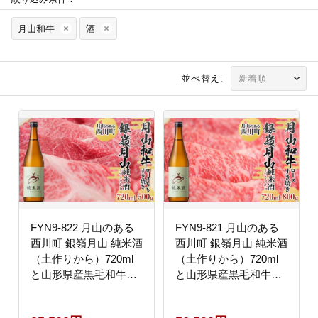
月山和牛
酒
並べ替え:
FYN9-822 月山のある
FYN9-821 月山のある
西川町 銀嶺月山 純米酒
西川町 銀嶺月山 純米酒
（土作りから）720ml
（土作りから）720ml
と山形県産黒毛和牛
と山形県産黒毛和牛
《月山和牛》 福寿館 ロ
《月山和牛》福寿館 ロ
ース もも すき焼き用
ースすき焼き用 800g