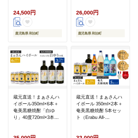
5Plus） W025-044u
W025-045u
24,500円
26,000円
鹿児島県 和泊町
鹿児島県 和泊町
蔵元直送！まぁさんハ
蔵元直送！まぁさんハ
イボール350ml×6本＋
イボール 350ml×2本＋
奄美黒糖焼酎「白ゆ
奄美黒糖焼酎 5本セッ
り」40度720ml×3本セ
ト（Erabu All-
ット（Erabu Lilly）
Stars） W025-047u
35,000円
32,000円