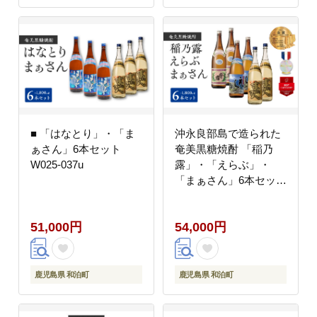
■ 「はなとり」・「ま
沖永良部島で造られた
ぁさん」6本セット
奄美黒糖焼酎 「稲乃
W025-037u
露」・「えらぶ」・
「まぁさん」6本セッ
ト W025-038u
51,000円
54,000円
鹿児島県 和泊町
鹿児島県 和泊町