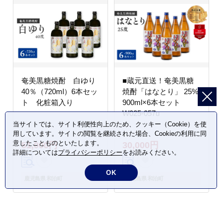
奄美黒糖焼酎 白ゆり
■蔵元直送！奄美黒糖
40％（720ml）6本セッ
焼酎「はなとり」 25%
ト 化粧箱入り
900ml×6本セット
W025-057u
当サイトでは、サイト利便性向上のため、クッキー（Cookie）を使
用しています。サイトの閲覧を継続された場合、Cookieの利用に同
意したことものといたします。
51,000円
30,000円
詳細については
プライバシーポリシー
をお読みください。
OK
鹿児島県 和泊町
鹿児島県 和泊町