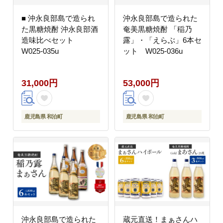
■ 沖永良部島で造られ
沖永良部島で造られた
た黒糖焼酎 沖永良部酒
奄美黒糖焼酎 「稲乃
造味比べセット
露」・「えらぶ」6本セ
W025-035u
ット W025-036u
31,000円
53,000円
鹿児島県 和泊町
鹿児島県 和泊町
沖永良部島で造られた
蔵元直送！まぁさんハ