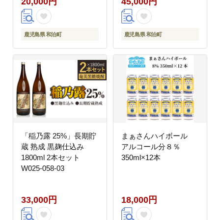
20,000円
45,000円
鹿児島県 和泊町
鹿児島県 和泊町
「稲乃露 25%」長期貯
まぁさんハイボール
蔵 熟成 黒麹仕込み
アルコール分８％
1800ml 2本セット
350ml×12本
W025-058-03
33,000円
18,000円