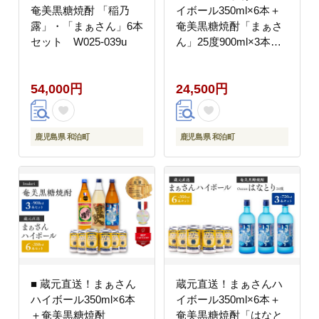
奄美黒糖焼酎 「稲乃
イボール350ml×6本＋
露」・「まぁさん」6本
奄美黒糖焼酎「まぁさ
セット W025-039u
ん」25度900ml×3本セ
ット（Gold）
54,000円
24,500円
鹿児島県 和泊町
鹿児島県 和泊町
■ 蔵元直送！まぁさん
蔵元直送！まぁさんハ
ハイボール350ml×6本
イボール350ml×6本＋
＋奄美黒糖焼酎
奄美黒糖焼酎「はなと