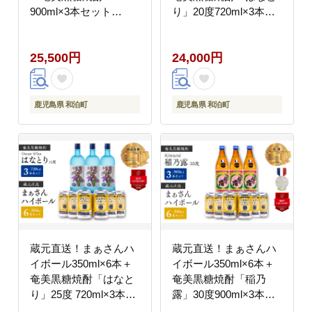
900ml×3本セット
り」20度720ml×3本セ
（Irodori） W025-
ット（Ocean）
042u
25,500円
24,000円
鹿児島県 和泊町
鹿児島県 和泊町
蔵元直送！まぁさんハ
蔵元直送！まぁさんハ
イボール350ml×6本＋
イボール350ml×6本＋
奄美黒糖焼酎「はなと
奄美黒糖焼酎「稲乃
り」25度 720ml×3本セ
露」30度900ml×3本セ
ット（Ocean
ット（Kiwami）