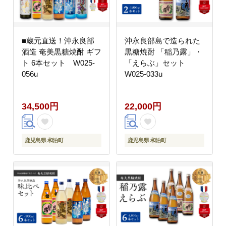
■蔵元直送！沖永良部
沖永良部島で造られた
酒造 奄美黒糖焼酎 ギフ
黒糖焼酎 「稲乃露」・
ト 6本セット W025-
「えらぶ」セット
056u
W025-033u
34,500円
22,000円
鹿児島県 和泊町
鹿児島県 和泊町