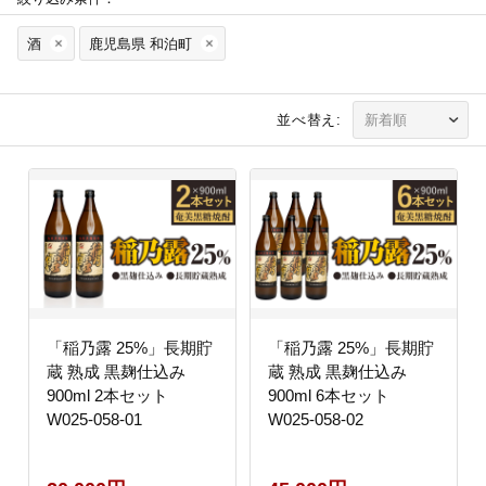
酒
鹿児島県 和泊町
並べ替え:
「稲乃露 25%」長期貯
「稲乃露 25%」長期貯
蔵 熟成 黒麹仕込み
蔵 熟成 黒麹仕込み
900ml 2本セット
900ml 6本セット
W025-058-01
W025-058-02