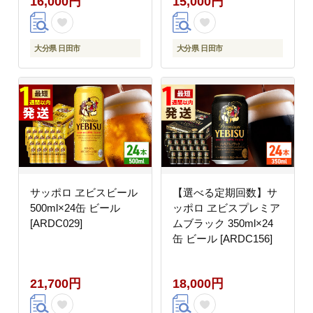
16,000円
15,000円
大分県 日田市
大分県 日田市
サッポロ ヱビスビール
【選べる定期回数】サ
500ml×24缶 ビール
ッポロ ヱビスプレミア
[ARDC029]
ムブラック 350ml×24
缶 ビール [ARDC156]
21,700円
18,000円