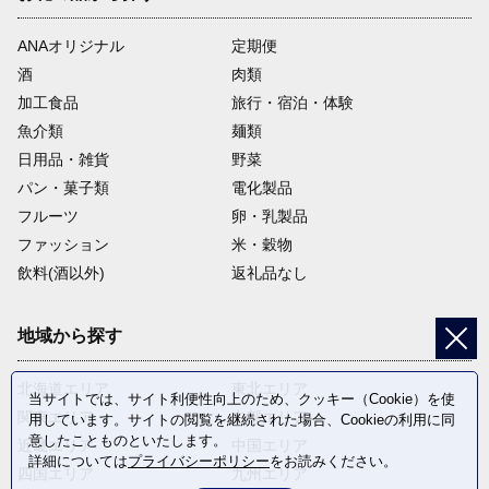
ANAオリジナル
定期便
酒
肉類
加工食品
旅行・宿泊・体験
魚介類
麺類
日用品・雑貨
野菜
パン・菓子類
電化製品
フルーツ
卵・乳製品
ファッション
米・穀物
飲料(酒以外)
返礼品なし
地域から探す
北海道エリア
東北エリア
当サイトでは、サイト利便性向上のため、クッキー（Cookie）を使
関東エリア
中部エリア
用しています。サイトの閲覧を継続された場合、Cookieの利用に同
意したことものといたします。
近畿エリア
中国エリア
詳細については
プライバシーポリシー
をお読みください。
四国エリア
九州エリア