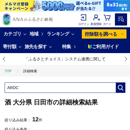
ログイン
新規登録
カート
カテゴリ
地域
ランキング
控除額を調べる
寄付額
旅先を探す
特集
ご利用ガイド
「ふるさとチョイス」システム連携に関して
TOP
詳細検索
酒 大分県 日田市の詳細検索結果
12
絞り込み結果：
件
絞り込み条件：