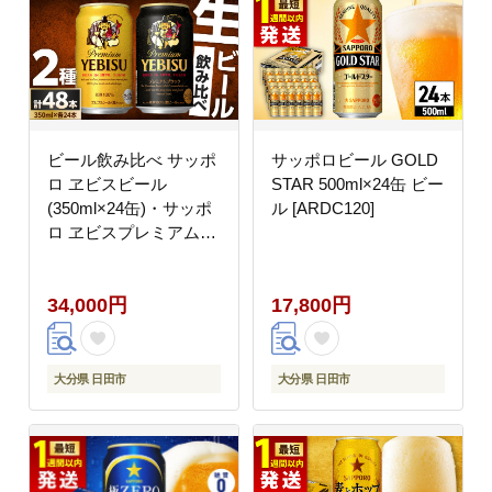
ビール飲み比べ サッポ
サッポロビール GOLD
ロ ヱビスビール
STAR 500ml×24缶 ビー
(350ml×24缶)・サッポ
ル [ARDC120]
ロ ヱビスプレミアムブ
ラック(350ml×24缶) 各
1箱2種セット 日田市
34,000円
17,800円
/ 株式会社綾部商店 ビ
ールセット 飲み比べ び
ーる ビール [ARDC169]
大分県 日田市
大分県 日田市