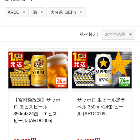
ARDC
酒
大分県 日田市
並べ替え:
【寄附額改定】サッポ
サッポロ 生ビール黒ラ
ロ ヱビスビール
ベル 350ml×24缶 ビー
350ml×24缶 エビス
ル [ARDC009]
ビール [ARDC005]