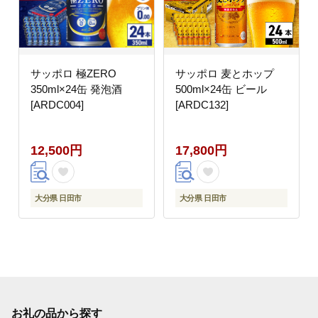
サッポロ 極ZERO
サッポロ 麦とホップ
350ml×24缶 発泡酒
500ml×24缶 ビール
[ARDC004]
[ARDC132]
12,500円
17,800円
大分県 日田市
大分県 日田市
お礼の品から探す