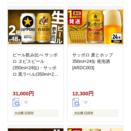
ビール飲み比べ サッポ
サッポロ 麦とホップ
ロ ヱビスビール
350ml×24缶 発泡酒
(350ml×24缶)・サッポ
[ARDC003]
ロ 黒ラベル(350ml×24
缶) 各1箱2種セット
日田市 / 株式会社綾部
31,000円
12,300円
商店 ビールセット 飲み
比べ びーる ビール
[ARDC168]
大分県 日田市
大分県 日田市