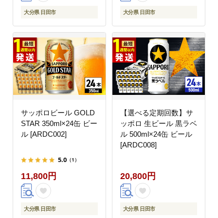
大分県 日田市
大分県 日田市
サッポロビール GOLD
【選べる定期回数】サ
STAR 350ml×24缶 ビー
ッポロ 生ビール 黒ラベ
ル [ARDC002]
ル 500ml×24缶 ビール
[ARDC008]
5.0
（1）
11,800円
20,800円
大分県 日田市
大分県 日田市