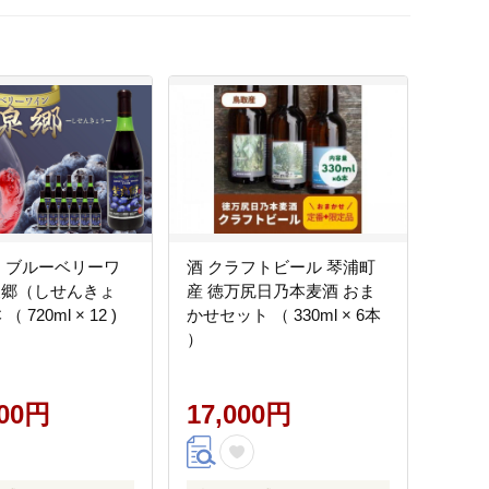
ン ブルーベリーワ
酒 クラフトビール 琴浦町
泉郷（しせんきょ
産 徳万尻日乃本麦酒 おま
（ 720ml × 12 )
かせセット （ 330ml × 6本
）
000円
17,000円