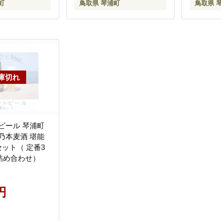
町
鳥取県 琴浦町
鳥取県 
ビール 琴浦町
乃本麦酒 堪能
セット（ 定番3
 詰め合わせ）
円