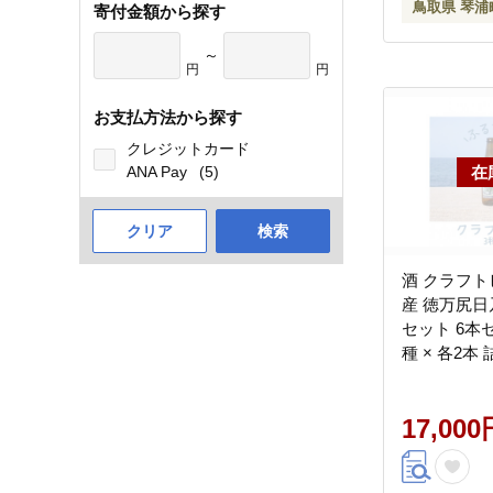
鳥取県 琴浦
寄付金額から探す
～
円
円
お支払方法から探す
クレジットカード
ANA Pay
(5)
クリア
検索
酒 クラフト
産 徳万尻日
セット 6本
種 × 各2本
17,000