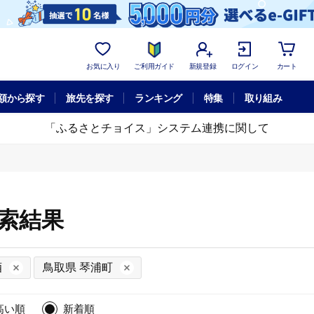
お気に入り
ご利用ガイド
新規登録
ログイン
カート
額から探す
旅先を探す
ランキング
特集
取り組み
「ふるさとチョイス」システム連携に関して
検索結果
酒
鳥取県 琴浦町
高い順
新着順