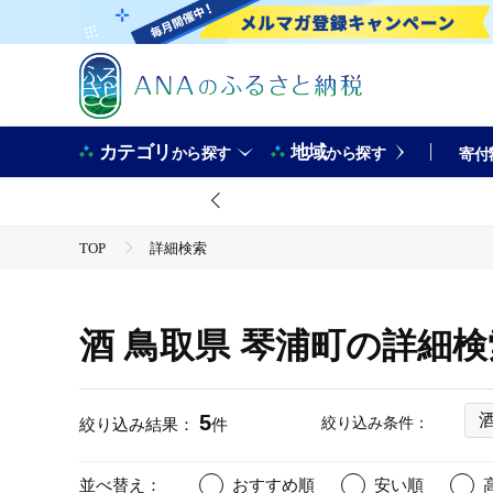
カテゴリ
地域
から探す
から探す
寄付
TOP
詳細検索
酒 鳥取県 琴浦町の詳細
5
絞り込み条件：
絞り込み結果：
件
並べ替え：
おすすめ順
安い順