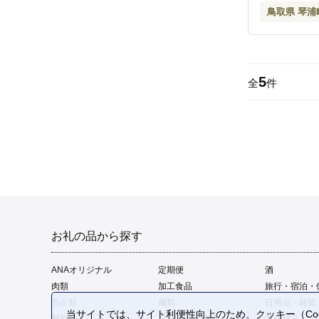
鳥取県 琴浦
5
全
件
お礼の品から探す
ANAオリジナル
定期便
酒
肉類
加工食品
旅行・宿泊・
魚介類
麺類
日用品・雑貨
当サイトでは、サイト利便性向上のため、クッキー（Coo