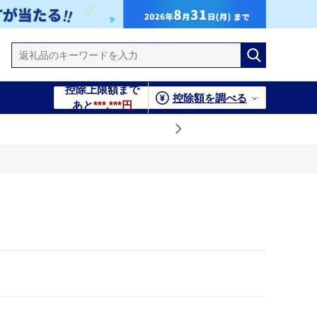
控除上限額まで
控除額を調べる
あと
***,***円