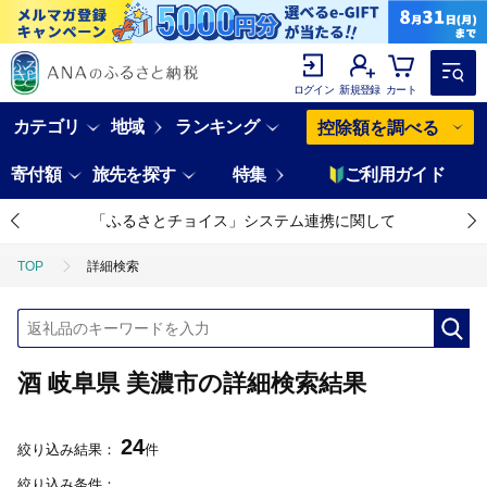
ログイン
新規登録
カート
カテゴリ
地域
ランキング
控除額を調べる
寄付額
旅先を探す
特集
ご利用ガイド
「ふるさとチョイス」システム連携に関して
TOP
詳細検索
酒 岐阜県 美濃市の詳細検索結果
24
絞り込み結果：
件
絞り込み条件：