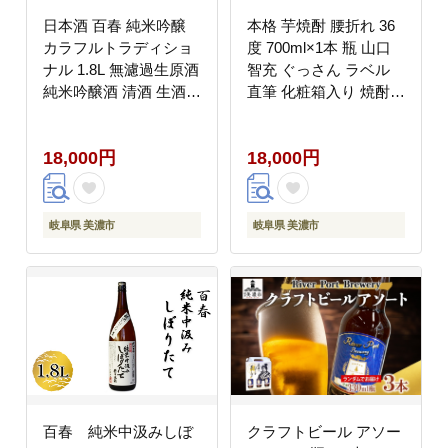
日本酒 百春 純米吟醸
本格 芋焼酎 腰折れ 36
カラフルトラディショ
度 700ml×1本 瓶 山口
ナル 1.8L 無濾過生原酒
智充 ぐっさん ラベル
純米吟醸酒 清酒 生酒
直筆 化粧箱入り 焼酎
お酒 酒 アルコール 冷
芋焼酎 芋 紅はるか お
蔵 冷蔵配送 晩酌 宅飲
酒 酒 アルコール 黒麹
18,000円
18,000円
み 家飲み ギフト 贈り
晩酌 糖質ゼロ プリン体
物 プレゼント 岐阜 岐
ゼロ こしおれ お取り寄
阜県 美濃市
せ 送料無料 紫屋 岐阜
県 美濃市
岐阜県 美濃市
岐阜県 美濃市
百春 純米中汲みしぼ
クラフトビール アソー