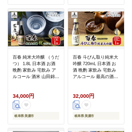
岐阜県 美濃市
百春 純米大吟醸 （うだ
百春 斗びん取り純米大
つ） 1.8L 日本酒 お酒
吟醸 720mL 日本酒 お
晩酌 家飲み 宅飲み ア
酒 晩酌 家飲み 宅飲み
ルコール 酒米 山田錦
アルコール 最高の酒米
馥郁たる香り 化粧箱入
山田錦 馥郁たる味わい
り 贈り物 小坂酒造場
芳醇な味わい 化粧箱入
34,000円
32,000円
岐阜県 美濃市
り贈り物 小坂酒造場 岐
阜県 美濃市
岐阜県 美濃市
岐阜県 美濃市