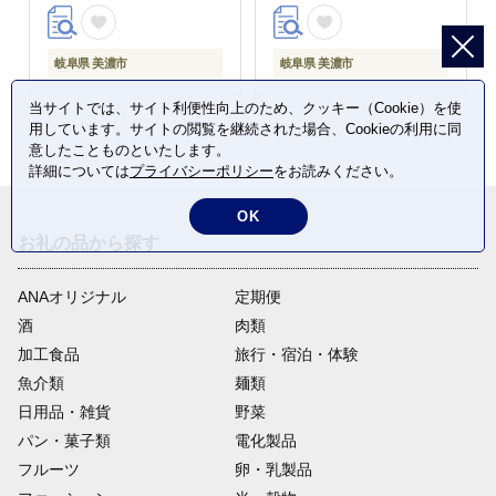
フト 贈り物 プレゼント
岐阜 岐阜県 美濃市
岐阜県 美濃市
岐阜県 美濃市
当サイトでは、サイト利便性向上のため、クッキー（Cookie）を使
用しています。サイトの閲覧を継続された場合、Cookieの利用に同
意したことものといたします。
詳細については
プライバシーポリシー
をお読みください。
OK
お礼の品から探す
ANAオリジナル
定期便
酒
肉類
加工食品
旅行・宿泊・体験
魚介類
麺類
日用品・雑貨
野菜
パン・菓子類
電化製品
フルーツ
卵・乳製品