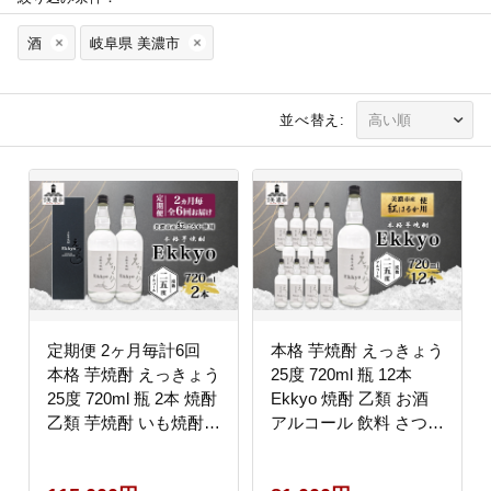
酒
岐阜県 美濃市
並べ替え:
定期便 2ヶ月毎計6回
本格 芋焼酎 えっきょう
本格 芋焼酎 えっきょう
25度 720ml 瓶 12本
25度 720ml 瓶 2本 焼酎
Ekkyo 焼酎 乙類 お酒
乙類 芋焼酎 いも焼酎
アルコール 飲料 さつま
芋 いも イモ 蒸留酒 25
いも 紅はるか 芋 いも
度 お酒 晩酌 家飲み 贈
イモ G酵母 オリジナル