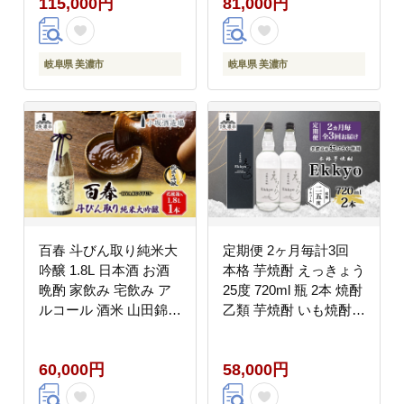
115,000円
81,000円
り物 プレゼント 父の日
晩酌 家飲み プレゼント
敬老の日 誕生日 お祝い
贈り物 ギフト 父の日
御礼 お礼 贈答用 ギフ
お中元 お歳暮 誕生日
ト
自家用 送料無料 紫屋
岐阜県 美濃市
岐阜県 美濃市
岐阜県 美濃市
百春 斗びん取り純米大
定期便 2ヶ月毎計3回
吟醸 1.8L 日本酒 お酒
本格 芋焼酎 えっきょう
晩酌 家飲み 宅飲み ア
25度 720ml 瓶 2本 焼酎
ルコール 酒米 山田錦
乙類 芋焼酎 いも焼酎
馥郁たる味わい 芳醇な
芋 いも イモ 蒸留酒 25
味わい 化粧箱入り贈り
度 お酒 晩酌 家飲み 贈
60,000円
58,000円
物 小坂酒造場 岐阜県
り物 プレゼント 父の日
美濃市
敬老の日 誕生日 お祝い