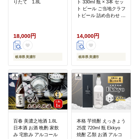
りたて 1.8L
ト 330ml 瓶 × 3本 セッ
ト ビール ご当地クラフ
トビール 詰め合わせ 飲
み比べ お酒 地ビール
アルコール 家飲み 酒
18,000円
14,000円
無ろ過 非加熱 ギフト
お取り寄せ リバーポー
トブリュワリー 送料無
料 River Port Brewery
岐阜県 美濃市
岐阜県 美濃市
岐阜県 美濃市
百春 美濃之地酒 1.8L
本格 芋焼酎 えっきょう
日本酒 お酒 晩酌 家飲
25度 720ml 瓶 Ekkyo
み 宅飲み アルコール
焼酎 乙類 お酒 アルコ