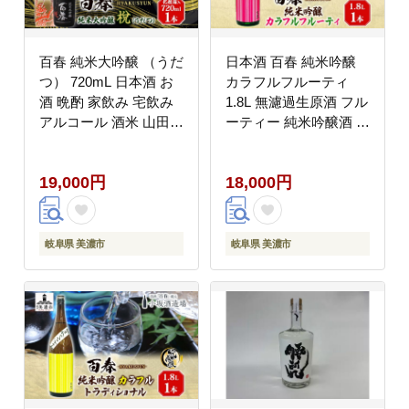
百春 純米大吟醸 （うだ
日本酒 百春 純米吟醸
つ） 720mL 日本酒 お
カラフルフルーティ
酒 晩酌 家飲み 宅飲み
1.8L 無濾過生原酒 フル
アルコール 酒米 山田錦
ーティー 純米吟醸酒 清
馥郁たる香り 化粧箱入
酒 生酒 お酒 酒 アルコ
り 贈り物 小坂酒造場
ール 冷蔵 冷蔵配送 晩
19,000円
18,000円
岐阜県 美濃市
酌 宅飲み 家飲み ギフ
ト 贈り物 プレゼント
岐阜 岐阜県 美濃市
岐阜県 美濃市
岐阜県 美濃市