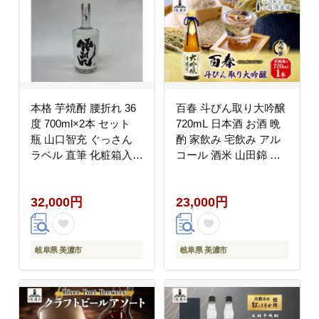
本格 芋焼酎 腰折れ 36
百春 斗びん取り大吟醸
度 700ml×2本 セット
720mL 日本酒 お酒 晩
瓶 山口智充 ぐっさん
酌 家飲み 宅飲み アル
ラベル 直筆 化粧箱入り
コール 酒米 山田錦 馥
焼酎 芋焼酎 芋 紅はる
郁たる味わい 化粧箱入
か お酒 酒 アルコール
り 贈り物 小坂酒造場
32,000円
23,000円
黒麹 晩酌 糖質ゼロ プ
岐阜県 美濃市
リン体ゼロ こしおれ お
取り寄せ 送料無料 紫屋
岐阜県 美濃市
岐阜県 美濃市
岐阜県 美濃市