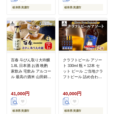
御礼 お礼 贈答用 ギフ
ト
岐阜県 美濃市
岐阜県 美濃市
百春 斗びん取り大吟醸
クラフトビール アソー
1.8L 日本酒 お酒 晩酌
ト 330ml 瓶 × 12本 セ
家飲み 宅飲み アルコー
ット ビール ご当地クラ
ル 最高の酒米 山田錦
フトビール 詰め合わせ
馥郁たる味わい 化粧箱
飲み比べ お酒 地ビール
入り 贈り物 小坂酒造場
アルコール 家飲み 酒
41,000円
40,000円
岐阜県 美濃市
無ろ過 非加熱 ギフト
お取り寄せ リバーポー
トブリュワリー 送料無
料 River Port Brewery
岐阜県 美濃市
岐阜県 美濃市