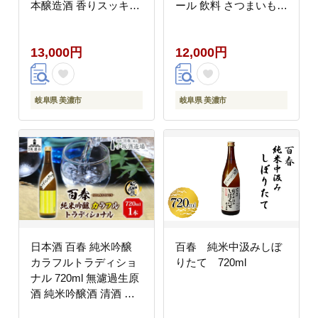
本醸造酒 香りスッキリ
ール 飲料 さつまいも
やや濃醇な味わい 冷酒
紅はるか 芋 いも イモ
常温 お燗 小坂酒造場
G酵母 オリジナル 晩酌
13,000円
12,000円
岐阜県 美濃市
家飲み プレゼント 贈り
物 ギフト 父の日 お中
元 お歳暮 誕生日 自家
用 送料無料 紫屋 岐阜
岐阜県 美濃市
岐阜県 美濃市
県 美濃市
日本酒 百春 純米吟醸
百春 純米中汲みしぼ
カラフルトラディショ
りたて 720ml
ナル 720ml 無濾過生原
酒 純米吟醸酒 清酒 生
酒 お酒 酒 アルコール