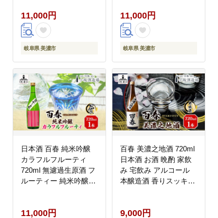
冷蔵 冷蔵配送 晩酌 宅
11,000円
11,000円
飲み 家飲み ギフト 贈
り物 プレゼント 岐阜
岐阜県 美濃市
岐阜県 美濃市
岐阜県 美濃市
日本酒 百春 純米吟醸
百春 美濃之地酒 720ml
カラフルフルーティ
日本酒 お酒 晩酌 家飲
720ml 無濾過生原酒 フ
み 宅飲み アルコール
ルーティー 純米吟醸酒
本醸造酒 香りスッキリ
清酒 生酒 お酒 酒 アル
やや濃醇な味わい 冷酒
コール 冷蔵 冷蔵配送
常温 お燗 小坂酒造場
11,000円
9,000円
晩酌 宅飲み 家飲み ギ
岐阜県 美濃市