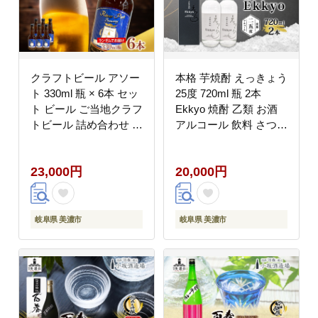
クラフトビール アソー
本格 芋焼酎 えっきょう
ト 330ml 瓶 × 6本 セッ
25度 720ml 瓶 2本
ト ビール ご当地クラフ
Ekkyo 焼酎 乙類 お酒
トビール 詰め合わせ 飲
アルコール 飲料 さつま
み比べ お酒 地ビール
いも 紅はるか 芋 いも
アルコール 家飲み 酒
イモ G酵母 オリジナル
23,000円
20,000円
無ろ過 非加熱 ギフト
晩酌 家飲み プレゼント
お取り寄せ リバーポー
贈り物 ギフト 父の日
トブリュワリー 送料無
お中元 お歳暮 誕生日
料 River Port Brewery
自家用 送料無料 紫屋
岐阜県 美濃市
岐阜県 美濃市
岐阜県 美濃市
岐阜県 美濃市