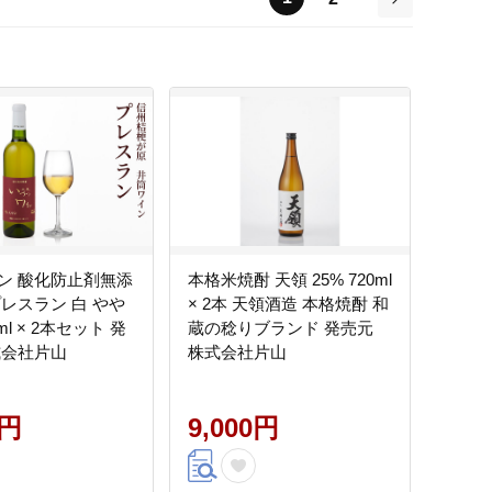
次
ン 酸化防止剤無添
本格米焼酎 天領 25% 720ml
プレスラン 白 やや
× 2本 天領酒造 本格焼酎 和
ml × 2本セット 発
蔵の稔りブランド 発売元
式会社片山
株式会社片山
0円
9,000円