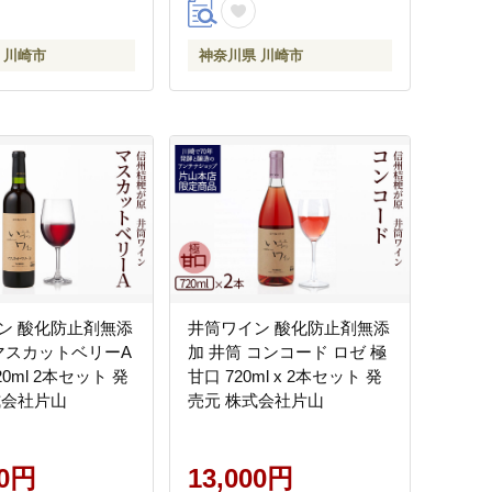
 川崎市
神奈川県 川崎市
ン 酸化防止剤無添
井筒ワイン 酸化防止剤無添
 マスカットベリーA
加 井筒 コンコード ロゼ 極
20ml 2本セット 発
甘口 720ml x 2本セット 発
式会社片山
売元 株式会社片山
00円
13,000円