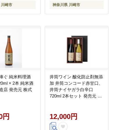
 川崎市
神奈川県 川崎市
捧ぐ 純米料理酒
井筒ワイン 酸化防止剤無添
0ml × 2本 純米酒
加 井筒コンコード赤甘口、
造店 発売元 株式
井筒ナイヤガラ白辛口
720ml 2本セット 発売元 株
式会社片山
00円
12,000円