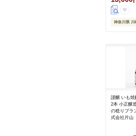
神奈川県 川
謹醸 いも焼酎 
2本 小正醸
の稔りブラン
式会社片山