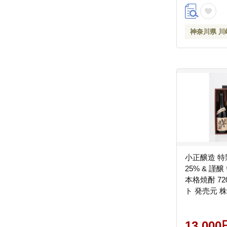
神奈川県 川
小正醸造 特
25% & 謹醸
本格焼酎 720
ト 発売元 
13,000