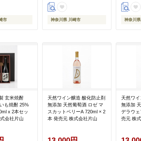
崎市
神奈川県 川崎市
神奈川県
製 玄米焼酎
天然ワイン醸造 酸化防止剤
天然ワイ
 いも焼酎 25%
無添加 天然葡萄酒 ロゼ マ
無添加 
ml x 2本セッ
スカットベリーA 720ml × 2
デラウェア 
株式会社片山
本 発売元 株式会社片山
売元 株
円
13,000円
13,0