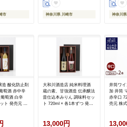
崎市
神奈川県 川崎市
神奈川県
醸造 酸化防止剤
大和川酒造店 純米料理酒
井筒ワイ
葡萄酒 赤中辛
蔵の素、甘強酒造 伝承醸法
加 井筒
然葡萄酒 白辛
昔仕込本みりん 調味料セッ
赤辛口 7
本セット 発売元 株
ト 720ml × 各1本ずつ 発売
売元 株
元 株式会社片山 【kw0134-
0133】
円
13,000円
13,0