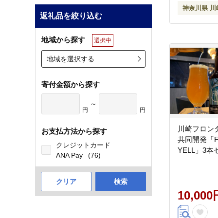
神奈川県 川
返礼品を絞り込む
地域から探す
選択中
地域を選択する
寄付金額から探す
～
円
円
川崎フロン
お支払方法から探す
共同開発「FR
クレジットカード
YELL」3
ANA Pay
(76)
クリア
検索
10,000