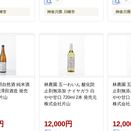
崎市
神奈川県 川崎市
神奈川県
用自然酒 純米酒
林農園 五一わいん 酸化防
林農園 
2本 澤田酒造 発売
止剤無添加 ナイヤガラ 白
止剤無添
片山
やや甘口 720ml 2本 発売元
やや甘口 
株式会社片山
株式会社
円
12,000円
12,0