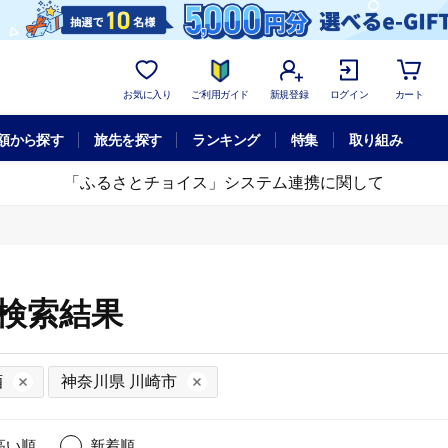
お気に入り
ご利用ガイド
新規登録
ログイン
カート
額から探す
旅先を探す
ランキング
特集
取り組み
「ふるさとチョイス」システム連携に関して
細検索結果
酒
神奈川県 川崎市
高い順
新着順