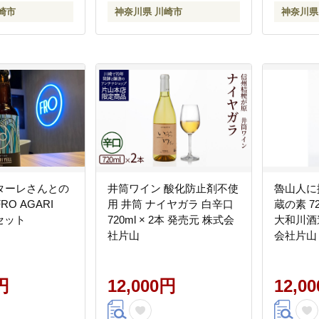
崎市
神奈川県 川崎市
神奈川県
ターレさんとの
井筒ワイン 酸化防止剤不使
魯山人に
O AGARI
用 井筒 ナイヤガラ 白辛口
蔵の素 72
本セット
720ml × 2本 発売元 株式会
大和川酒
社片山
会社片山
円
12,000円
12,0