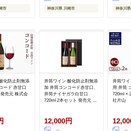
崎市
神奈川県 川崎市
神奈川県
 酸化防止剤無添
井筒ワイン 酸化防止剤無添
井筒ワイ
コード 赤甘口
加 井筒コンコード赤甘口、
用 井筒
2本 発売元 株式会
井筒ナイヤガラ白甘口
720ml 
720ml 2本セット 発売元 株
社片山
式会社片山
円
12,000円
12,0