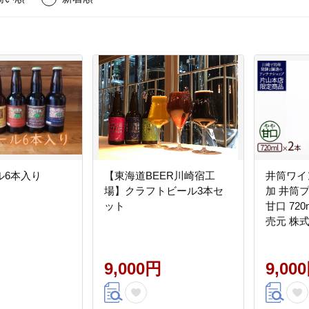
ル6本入り
【東海道BEER川崎宿工
井筒ワイ
場】クラフトビール3本セ
加 井筒
ット
甘口 720
売元 株
9,000円
9,00