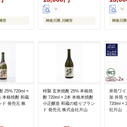
崎市
神奈川県 川崎市
神奈川県
25% 720ml ×
特製 玄米焼酎 25% 本格焼
井筒ワイ
造 本格焼酎 和蔵
酎 720ml × 2本 本格米焼酎
加 井筒 
ド 発売元 株
小正醸造 和蔵の稔りブラン
720ml 
ド 発売元 株式会社片山
社片山