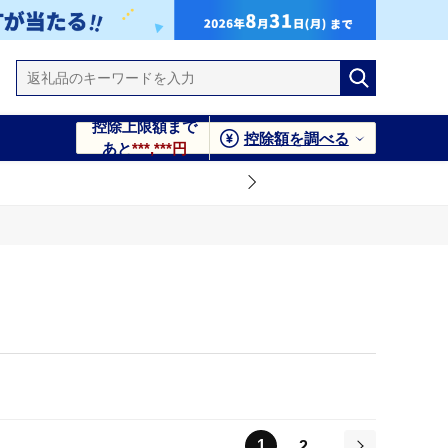
控除上限額まで
控除額を調べる
あと
***,***円
1
2