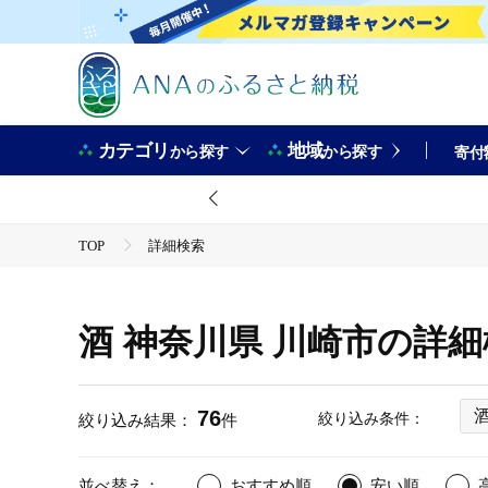
カテゴリ
地域
から探す
から探す
寄付
TOP
詳細検索
酒 神奈川県 川崎市の詳
76
絞り込み条件：
絞り込み結果：
件
並べ替え：
おすすめ順
安い順