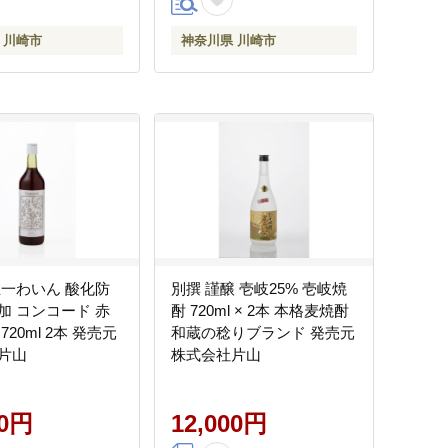
 川崎市
神奈川県 川崎市
五一わいん 酸化防
別撰 謹醸 壱岐25% 壱岐焼
加 コンコード 赤
酎 720ml × 2本 本格麦焼酎
720ml 2本 発売元
和蔵の稔りブランド 発売元
片山
株式会社片山
00円
12,000円