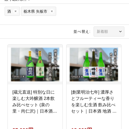
酒
栃木県 矢板市
並べ替え:
[蔵元直送] 特別な日に
[創業明治七年] 濃厚さ
楽しむ大吟醸酒 2本飲
とフルーティーな香り
み比べセット (泉の
を楽しむ生酒 飲み比べ
里・尚仁沢)｜日本酒
セット｜日本酒 地酒 お
地酒 お酒 大吟醸 飲み
酒 生酒 飲み比べ ギフ
比べ ギフト
ト