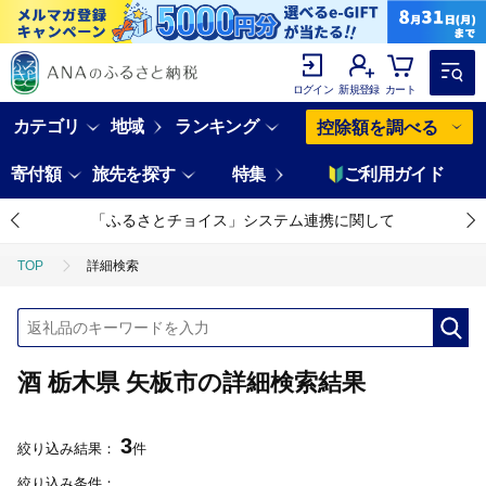
ログイン
新規登録
カート
カテゴリ
地域
ランキング
控除額を調べる
寄付額
旅先を探す
特集
ご利用ガイド
「ふるさとチョイス」システム連携に関して
TOP
詳細検索
酒 栃木県 矢板市の詳細検索結果
3
絞り込み結果：
件
絞り込み条件：