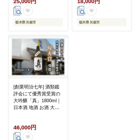
25,000円
18,000円
栃木県 矢板市
栃木県 矢板市
[創業明治七年] 酒類鑑
評会にて優秀賞受賞の
大吟醸「真」1800ml｜
日本酒 地酒 お酒 大吟
醸 一升瓶 ギフト
46,000円