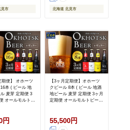
北見市
北海道 北見市
定期便】 オホーツ
【3ヶ月定期便】オホーツ
16本 ( ビール 地
クビール 8本 ( ビール 地酒
ル 麦芽 定期便 3
地ビール 麦芽 定期便 3ヶ月
便 オールモルトビ
定期便 オールモルトビール
 アルコール 酒 瓶
お酒 アルコール 酒 瓶 瓶ビ
【999-0238】
ール )【999-0227】
00円
55,500円