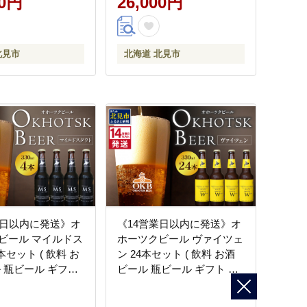
00円
26,000円
北見市
北海道 北見市
業日以内に発送》オ
《14営業日以内に発送》オ
ビール マイルドス
ホーツクビール ヴァイツェ
本セット ( 飲料 お
ン 24本セット ( 飲料 お酒
ル 瓶ビール ギフト
ビール 瓶ビール ギフト お
お歳暮 お祝い プレ
中元 お歳暮 お祝い プレゼ
 )【028-0088】
ント のし )【028-0081】