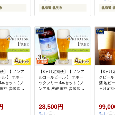
市
北海道 北見市
北海道 
便】【 ノンア
【3ヶ月定期便】【 ノンア
【3ヶ月
ル 】 オホー
ルコールビール 】 オホー
クビール 
本セット ( ノ
ツクフリー 4本セット ( ノ
酒 地ビー
 飲料 炭酸飲料
ンアル 炭酸 飲料 炭酸飲料
ヶ月定期
％ )【999-
麦芽 麦芽100％ )【999-
ール お酒
0259】
瓶ビール )
円
28,500円
99,0