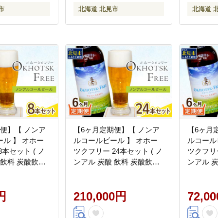
市
北海道 北見市
北海道 
便】【 ノンア
【6ヶ月定期便】【 ノンア
【6ヶ月
ル 】 オホー
ルコールビール 】 オホー
ルコール
本セット ( ノ
ツクフリー 24本セット ( ノ
ツクフリー
 飲料 炭酸飲料
ンアル 炭酸 飲料 炭酸飲料
ンアル 
％ )【999-
麦芽 麦芽100％ )【999-
麦芽 麦芽1
0250】
0246】
円
210,000円
72,0