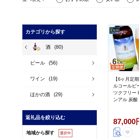
カテゴリから探す
酒
(80)
ビール
(56)
ワイン
(19)
【6ヶ月定期
ルコールビー
ツクフリー 8
ほかの酒
(29)
ンアル 炭酸
麦芽 麦芽100
0248】
返礼品を絞り込む
87,000
地域から探す
選択中