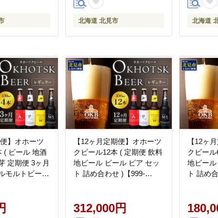
市
北海道 北見市
北海道 
期便】オホーツ
【12ヶ月定期便】オホーツ
【12ヶ
 ( ビール 地酒
クビール12本 ( 定期便 飲料
クビール6
芽 定期便 3ヶ月
地ビール ビール ビア セッ
地ビール
ールモルトビール
ト 詰め合わせ )【999-
ト 詰め合わ
ール 酒 瓶 瓶ビ
0243】
0242】
-0214】
円
312,000円
180,