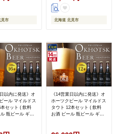
北見市
北海道 北見市
業日以内に発送》オ
《14営業日以内に発送》オ
ビール マイルドス
ホーツクビール マイルドス
6本セット ( 飲料
タウト 12本セット ( 飲料
ール 瓶ビール ギフ
お酒 ビール 瓶ビール ギフ
 お歳暮 お祝い プ
ト お中元 お歳暮 お祝い プ
し )【028-
レゼント のし )【028-
0091】