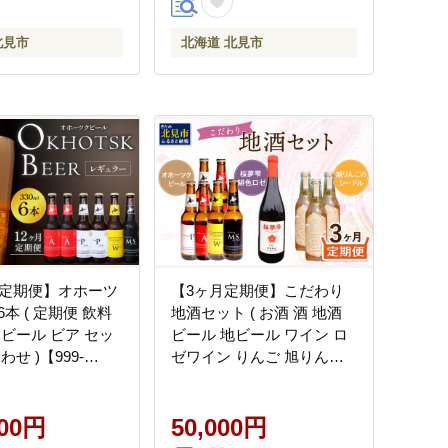
北見市
北海道 北見市
月定期便】オホーツ
【3ヶ月定期便】こだわり
本 ( 定期便 飲料
地酒セット ( お酒 酒 地酒
 ビール ビア セッ
ビール 地ビール ワイン ロ
せ )【999-
ゼワイン りんご 旭りんご
シードル )【999-0271】
000円
50,000円