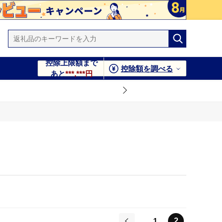
控除上限額まで
控除額を調べる
あと
***,***円
2
1