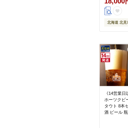
18,000
北海道 北見
《14営業
ホーツクビ
タウト 8本セ
酒 ビール 
お中元 お歳
ゼント のし )