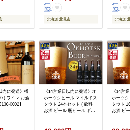
市
北海道 北見市
北海道 
日以内に発送》樽
《14営業日以内に発送》オ
《14営
0 ( ワイン お酒
ホーツクビール マイルドス
ホーツク
138-0002】
タウト 24本セット ( 飲料
タウト 1
お酒 ビール 瓶ビール ギフ
お酒 ビ
ト お中元 お歳暮 お祝い プ
ト お中元
レゼント のし )【028-
レゼント の
0093】
0092】