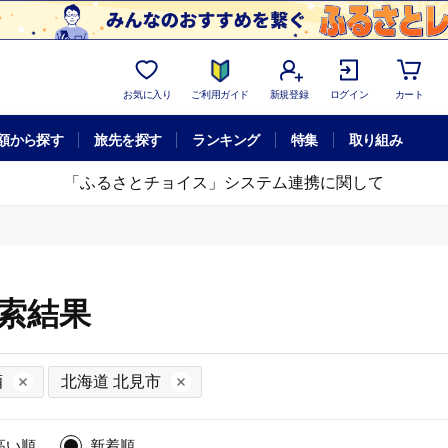
お気に入り
ご利用ガイド
新規登録
ログイン
カート
額から探す
旅先を探す
ランキング
特集
取り組み
「ふるさとチョイス」システム連携に関して
検索結果
酒
北海道 北見市
高い順
新着順