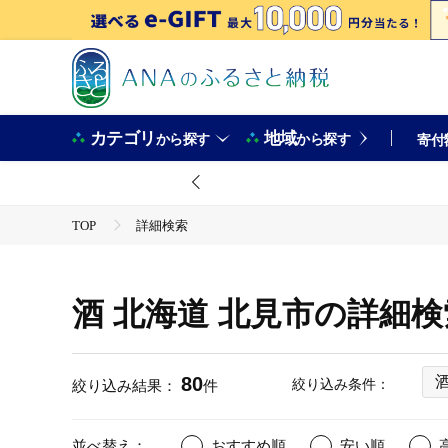
カテゴリ
地域
から探す
から探す
寄付
TOP
詳細検索
酒 北海道 北見市の詳細
80
絞り込み条件：
絞り込み結果：
件
並べ替え：
おすすめ順
安い順