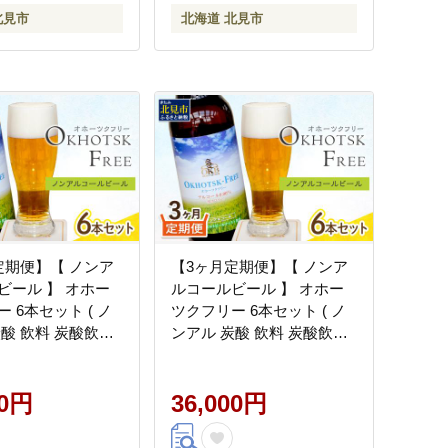
北見市
北海道 北見市
定期便】【 ノンア
【3ヶ月定期便】【 ノンア
ビール 】 オホー
ルコールビール 】 オホー
 6本セット ( ノ
ツクフリー 6本セット ( ノ
炭酸 飲料 炭酸飲料
ンアル 炭酸 飲料 炭酸飲料
00％ )【999-
麦芽 麦芽100％ )【999-
0245】
00円
36,000円