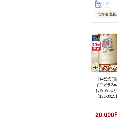
北海道 北見
《14営業
イアガラ2本
お酒 酒 ぶど
【138-0015
20,000