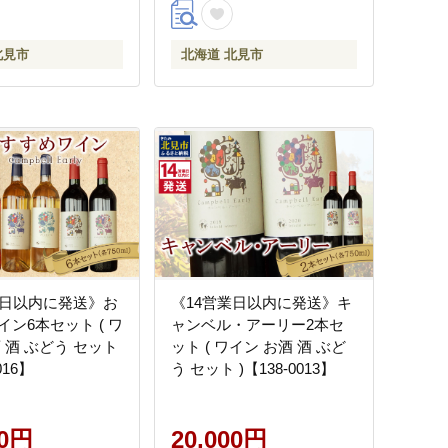
北見市
北海道 北見市
業日以内に発送》お
《14営業日以内に発送》キ
ン6本セット ( ワ
ャンベル・アーリー2本セ
 酒 ぶどう セット
ット ( ワイン お酒 酒 ぶど
016】
う セット )【138-0013】
00円
20,000円