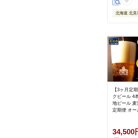
北海道 北見
【3ヶ月定
クビール 4本
地ビール 麦
定期便 オ
お酒 アルコ
ール )【999
34,500