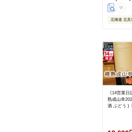
北海道 北見
《14営業
熟成山幸202
酒 ぶどう )【