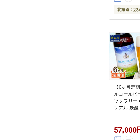
北海道 北見
【6ヶ月定期
ルコールビー
ツクフリー 4
ンアル 炭酸
麦芽 麦芽100
0260】
57,000