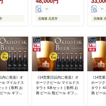
円
48,000円
33,0
市
北海道 北見市
北海道 
日以内に発送》オ
《14営業日以内に発送》オ
《14営
ール マイルドス
ホーツクビール マイルドス
ホーツク
ット ( 飲料 お
タウト 6本セット ( 飲料 お
タウト 4
瓶ビール ギフト
酒 ビール 瓶ビール ギフト
酒 ビー
暮 お祝い プレ
お中元 お歳暮 お祝い プレ
お中元 
【028-0090】
ゼント のし )【028-0089】
ゼント のし