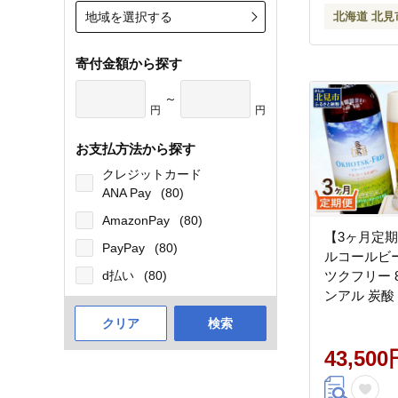
地域を選択する
北海道 北見
寄付金額から探す
～
円
円
お支払方法から探す
クレジットカード
ANA Pay
(80)
AmazonPay
(80)
【3ヶ月定期
PayPay
(80)
ルコールビー
d払い
(80)
ツクフリー 8
ンアル 炭酸
麦芽 麦芽100
クリア
検索
0247】
43,500