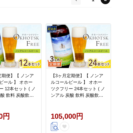
前
定期便】【 ノンア
【3ヶ月定期便】【 ノンア
ビール 】 オホー
ルコールビール 】 オホー
 12本セット ( ノ
ツクフリー 24本セット ( ノ
炭酸 飲料 炭酸飲料
ンアル 炭酸 飲料 炭酸飲料
00％ )【999-
麦芽 麦芽100％ )【999-
0249】
00円
105,000円