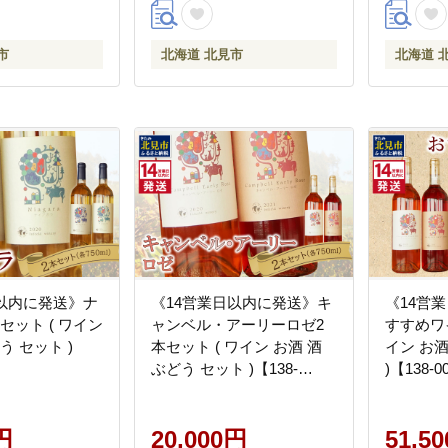
市
北海道 北見市
北海道 
日以内に発送》ナ
《14営業日以内に発送》キ
《14営
セット ( ワイン
ャンベル・アーリーロゼ2
すすめワイ
う セット )
本セット ( ワイン お酒 酒
イン お酒
】
ぶどう セット )【138-
)【138-0
0014】
円
20,000円
51,5