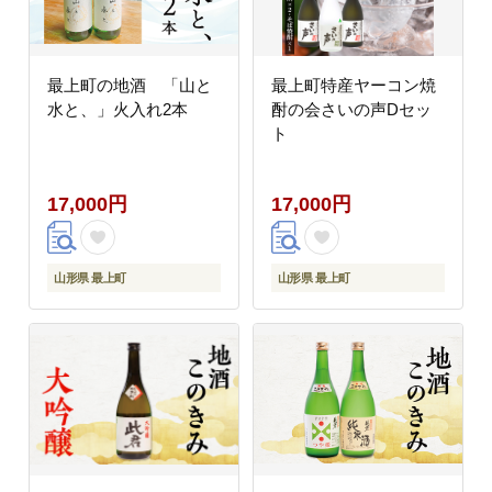
最上町の地酒 「山と
最上町特産ヤーコン焼
水と、」火入れ2本
酎の会さいの声Dセッ
ト
17,000円
17,000円
山形県 最上町
山形県 最上町