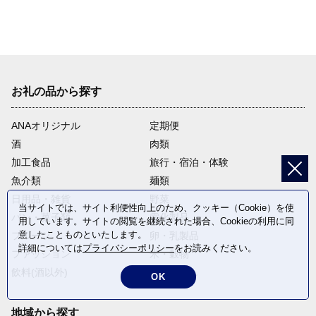
お礼の品から探す
ANAオリジナル
定期便
酒
肉類
加工食品
旅行・宿泊・体験
魚介類
麺類
日用品・雑貨
野菜
当サイトでは、サイト利便性向上のため、クッキー（Cookie）を使
パン・菓子類
電化製品
用しています。サイトの閲覧を継続された場合、Cookieの利用に同
意したことものといたします。
フルーツ
卵・乳製品
詳細については
プライバシーポリシー
をお読みください。
ファッション
米・穀物
飲料(酒以外)
返礼品なし
OK
地域から探す