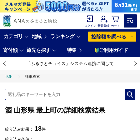
ログイン
新規登録
カート
カテゴリ
地域
ランキング
控除額を調べる
寄付額
旅先を探す
特集
ご利用ガイド
「ふるさとチョイス」システム連携に関して
TOP
詳細検索
酒 山形県 最上町の詳細検索結果
18
絞り込み結果：
件
絞り込み条件：