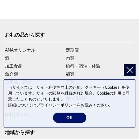
お礼の品から探す
ANAオリジナル
定期便
酒
肉類
加工食品
旅行・宿泊・体験
魚介類
麺類
日用品・雑貨
野菜
当サイトでは、サイト利便性向上のため、クッキー（Cookie）を使
パン・菓子類
電化製品
用しています。サイトの閲覧を継続された場合、Cookieの利用に同
フルーツ
卵・乳製品
意したことものといたします。
詳細については
プライバシーポリシー
をお読みください。
ファッション
米・穀物
飲料(酒以外)
返礼品なし
OK
地域から探す