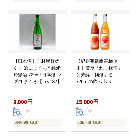
【日本酒】吉村熊野め
【紀州完熟南高梅使
ぐり 鮪によくあう純米
用】濃厚「ねり梅酒」
吟醸酒 720ml 日本酒 マ
と芳醇「梅酒」各
グロ まぐろ【miy132】
720mlの飲み比べ
【tecj1003A】
9,000円
15,000円
和歌山県 太地町
和歌山県 太地町