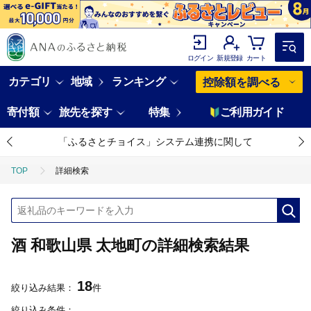
ログイン
新規登録
カート
カテゴリ
地域
ランキング
控除額を調べる
寄付額
旅先を探す
特集
ご利用ガイド
「ふるさとチョイス」システム連携に関して
TOP
詳細検索
酒 和歌山県 太地町の詳細検索結果
18
絞り込み結果：
件
絞り込み条件：