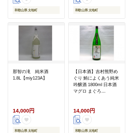
和歌山県 太地町
和歌山県 太地町
那智の滝 純米酒
【日本酒】吉村熊野め
1.8L【miy123A】
ぐり 鮪によくあう純米
吟醸酒 1800ml 日本酒
マグロ まぐろ
【miy131】
14,000円
14,000円
和歌山県 太地町
和歌山県 太地町