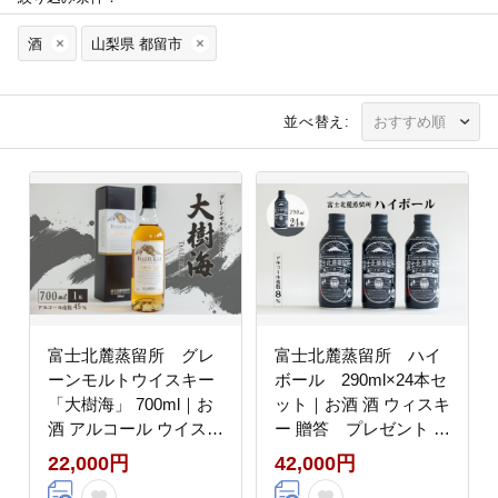
酒
山梨県 都留市
並べ替え:
富士北麓蒸留所 グレ
富士北麓蒸留所 ハイ
ーンモルトウイスキー
ボール 290ml×24本セ
「大樹海」 700ml｜お
ット｜お酒 酒 ウィスキ
酒 アルコール ウイスキ
ー 贈答 プレゼント ハ
ー モルトウイスキー 北
イボール 富士北麓 ２４
22,000円
42,000円
麓 富士北麓 ハイボール
缶 セット お酒セット