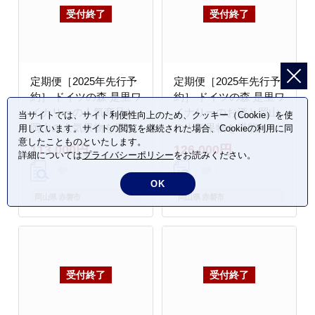
定期便［2025年先行予
定期便［2025年先行予
約］ ドイツの森 是里ワ
約］ ドイツの森 是里ワ
イナリーの人気商品と
イナリーのお酒と岡山
当サイトでは、サイト利便性向上のため、クッキー（Cookie）を使
岡山の人気果物を堪
の人気果物を堪能！定
用しています。サイトの閲覧を継続された場合、Cookieの利用に同
意したことものといたします。
能！ 定期便 5回コース
期便 5回コース ドイツ
113,000円
126,000円
詳細については
プライバシーポリシー
をお読みください。
ドイツの森 ソーセージ
の森 クラフトビール ワ
4種セット ワイン 果物
イン 果物 白桃 ニュー
OK
白桃 ぶどう ニューピオ
ピオーネ シャインマス
岡山県 赤磐市
岡山県 赤磐市
ーネ シャインマスカッ
カット
ト