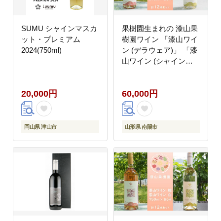
SUMU シャインマスカ
果樹園生まれの 漆山果
ット・プレミアム
樹園ワイン 「漆山ワイ
2024(750ml)
ン (デラウェア)」 「漆
山ワイン (シャインマ
スカット×ロザリオビ
アンコ)」 375ml 各6本
20,000円
60,000円
計12本セット 『漆山果
樹園』 オレンジワイン
白ワイン 山形県 南陽市
[2616]
岡山県 津山市
山形県 南陽市