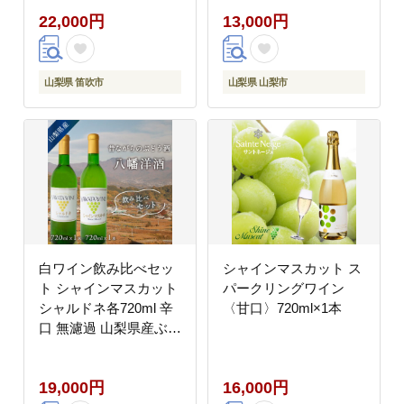
インマスカットワイン
22,000円
13,000円
シャインマスカット 白
ワイン 甘口 シャインマ
スカットワインシャイ
ンマスカット 白ワイン
山梨県 笛吹市
山梨県 山梨市
甘口 シャインマスカッ
トワインシャインマス
カット 白ワイン 甘口
シャインマスカットワ
インシャインマスカッ
ト 白ワイン 甘口 シャ
インマスカットワイン|
白ワイン飲み比べセッ
シャインマスカット ス
ト シャインマスカット
パークリングワイン
シャルドネ各720ml 辛
〈甘口〉720ml×1本
口 無濾過 山梨県産ぶど
う使用
19,000円
16,000円