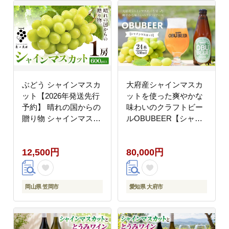
ぶどう シャインマスカ
大府産シャインマスカ
ット【2026年発送先行
ットを使った爽やかな
予約】 晴れの国からの
味わいのクラフトビー
贈り物 シャインマスカ
ルOBUBEER【シャイ
ット 600g 以上 1房
ンマスカット】 24本セ
《2026年9月上旬-10月
ット
12,500円
80,000円
中旬頃出荷》 東山農園
ブドウ 葡萄 マスカット
果物 フルーツ ギフト
岡山県 笠岡市 ---H-47--
岡山県 笠岡市
愛知県 大府市
-