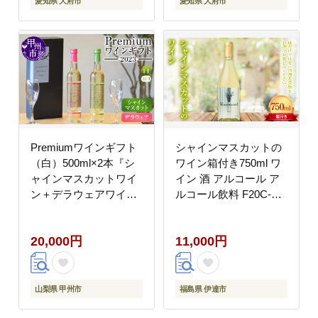
愛知県 大府市
愛知県 大府市
Premiumワインギフト
シャインマスカットの
（白）500ml×2本『シ
ワイン箱付き750ml ワ
ャインマスカットワイ
イン 酒 アルコール ア
ン＋デラウェアワイ
ルコール飲料 F20C-
ン』～2023～（HO）
735
B16-776
20,000円
11,000円
山梨県 甲州市
福島県 伊達市