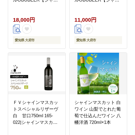
ンマスカット】 5本セ
ンマスカット】 3本セ
ット
ット
18,000円
11,000円
愛知県 大府市
愛知県 大府市
ＦＶシャインマスカッ
シャインマスカット 白
トスペシャルリザーヴ
ワイン 山梨でとれた葡
白 甘口750ml 165-
萄で仕込んだワイン 八
022|シャインマスカッ
幡洋酒 720ml×1本
ト 白ワイン 甘口 シャ