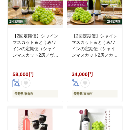
【2回定期便】シャイン
【2回定期便】シャイン
マスカット＆とうみワ
マスカット＆とうみワ
インの定期便（シャイ
インの定期便（シャイ
ンマスカット2房／ヴィ
ンマスカット2房／カジ
ニュロンズリザーブシ
ュアルワイン2本セッ
ャルドネ、メルロー）
ト）｜【JA信州うえだ
58,000円
34,000円
｜【JA信州うえだ／ヴ
／アルカンヴィーニ
ィラデストワイナリ
ュ】ぶどう 葡萄 大粒
ー】ぶどう 葡萄 大粒
果物 フルーツ ワイン
果物 フルーツ ワイン
頒布会 長野
長野県 東御市
長野県 東御市
頒布会 長野