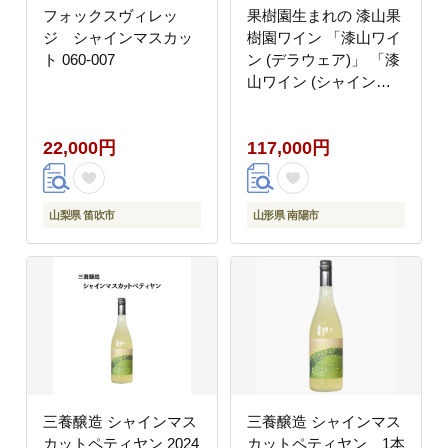
フォックスヴィレッ
果樹園生まれの 漆山果
ジ シャインマスカッ
樹園ワイン 「漆山ワイ
ト 060-007
ン (デラウェア)」 「漆
山ワイン (シャインマ
スカット×ロザリオビ
アンコ)」 750ml 各6本
22,000円
117,000円
計12本セット 『漆山果
樹園』 オレンジワイン
白ワイン 山形県 南陽市
[2615]
山梨県 笛吹市
山形県 南陽市
三養醸造 シャインマス
三養醸造 シャインマス
カットペティヤン 2024
カットペティヤン 1本