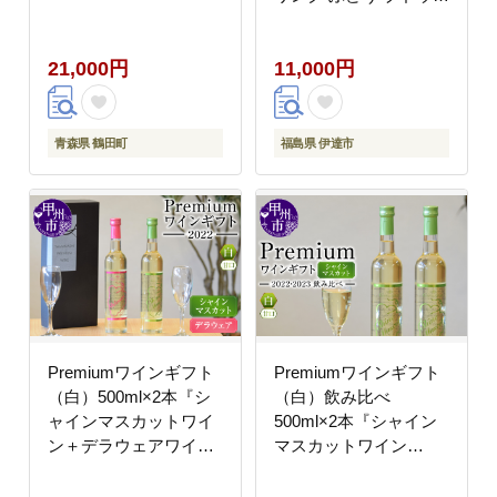
葡萄 ワイン 酒 アルコ
ール アルコール飲料
21,000円
11,000円
F20C-734
青森県 鶴田町
福島県 伊達市
Premiumワインギフト
Premiumワインギフト
（白）500ml×2本『シ
（白）飲み比べ
ャインマスカットワイ
500ml×2本『シャイン
ン＋デラウェアワイ
マスカットワイン
ン』～2022～（HO）
2022・2023』（HO）
B16-775
C3-775