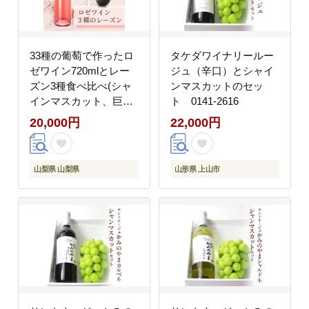
33種の葡萄で作ったロ
タケダワイナリールー
ゼワイン720mlとレー
ジュ（辛口）とシャイ
ズン3種食べ比べ(シャ
ンマスカットのセッ
インマスカット、巨
ト 0141-2616
峰、ピオーネ)
20,000円
22,000円
【1513170】
山梨県 山梨県
山形県 上山市