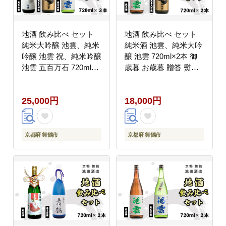
地酒 飲み比べ セット
地酒 飲み比べ セット
純米大吟醸 池雲、純米
純米酒 池雲、純米大吟
吟醸 池雲 祝、純米吟醸
醸 池雲 720ml×2本 御
池雲 五百万石 720ml×3
歳暮 お歳暮 贈答 熨斗
本 御歳暮 お歳暮 贈答
ＨＯ－４２ 日本酒 お酒
熨斗 ＨＯ－５８ 日本酒
アルコール 京都 舞鶴
25,000円
18,000円
お酒 アルコール 京都
池田酒造 天酒まつり
舞鶴 池田酒造 天酒まつ
り
京都府 舞鶴市
京都府 舞鶴市