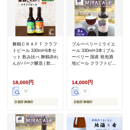
舞鶴ＣＲＡＦＴ クラフ
ブルーベリーミライエ
トビール 330ml×6本セ
ール 330ml×3本 | ブル
ット 飲み比べ 舞鶴赤れ
ーベリー 国産 発泡酒
んがパーク醸造 | 飲み
地ビール クラフトビー
比べ 地ビール ビール
ル フルーツビール 地ビ
お酒 地域限定 家飲み
ール ブルーベリービー
18,000円
14,000円
宅飲み IPA ペールエー
ル 国産果実 女性向け
ル お中元 お歳暮 瓶ビ
ギフト 手土産 フルーテ
ール 詰め合わせ 晩酌 2
ィー ビール エール 冷
種 Beer 醸造所 ご当地
蔵 京都府舞鶴市
京都府 舞鶴市
京都府 舞鶴市
ビール 贈答 ふるさと納
税 京都府 舞鶴市 ビー