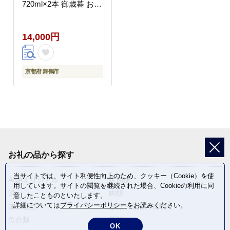
720ml×2本 御歳暮 お歳
暮 贈答 熨斗 GU-34 日
本酒 お酒 アルコール
14,000円
京都 舞鶴 池田酒造 天
酒まつり
京都府 舞鶴市
お礼の品から探す
当サイトでは、サイト利便性向上のため、クッキー（Cookie）を使
ANAオリジナル
定期便
用しています。サイトの閲覧を継続された場合、Cookieの利用に同
酒
肉類
意したことものといたします。
詳細については
プライバシーポリシー
をお読みください。
加工食品
旅行・宿泊・体験
魚介類
麺類
OK