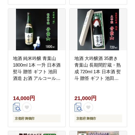
地酒 純米吟醸 青葉山
地酒 大吟醸酒 35磨き
1800ml 1本 一升 日本酒
青葉山 長期間貯蔵・熟
熨斗 贈答 ギフト 池田
成 720ml 1本 日本酒 熨
酒造 お酒 アルコール
斗 贈答 ギフト 池田酒
京都 舞鶴 酒
造 お酒 アルコール 熟
成酒 大吟醸 京都 舞鶴
14,000円
21,000円
酒 地酒
京都府 舞鶴市
京都府 舞鶴市