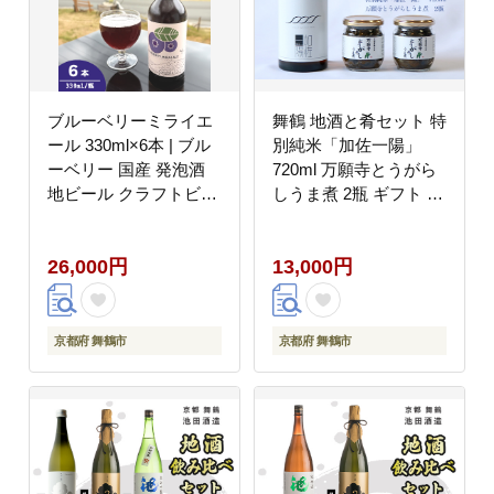
ブルーベリーミライエ
舞鶴 地酒と肴セット 特
ール 330ml×6本 | ブル
別純米「加佐一陽」
ーベリー 国産 発泡酒
720ml 万願寺とうがら
地ビール クラフトビー
しうま煮 2瓶 ギフト 贈
ル フルーツビール 地ビ
答 熨斗 御歳暮 お歳暮
ール ブルーベリービー
日本酒 お酒 アルコール
26,000円
13,000円
ル 国産果実 女性向け
京都 舞鶴 池田酒造 お
ギフト 手土産 フルーテ
つまみ 佃煮 セット
ィー ビール エール 冷
蔵 京都府舞鶴市
京都府 舞鶴市
京都府 舞鶴市