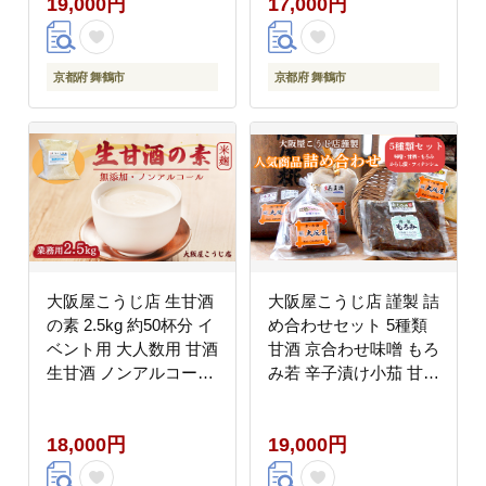
19,000円
17,000円
京都府 舞鶴市
京都府 舞鶴市
大阪屋こうじ店 生甘酒
大阪屋こうじ店 謹製 詰
の素 2.5kg 約50杯分 イ
め合わせセット 5種類
ベント用 大人数用 甘酒
甘酒 京合わせ味噌 もろ
生甘酒 ノンアルコール
み若 辛子漬け小茄 甘酒
米麹 素 希釈 飲料 砂糖
フィナンシェ 盛り合わ
不使用 京都 舞鶴
せ セット 発酵食品 発
18,000円
19,000円
酵食 味噌 もろみ 漬物
お菓子 甘酒 ノンアルコ