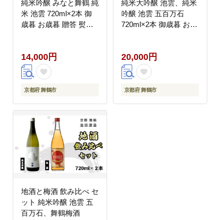
純米吟醸 みなと舞鶴 純
純米大吟醸 池雲、純米
米 池雲 720ml×2本 御
吟醸 池雲 五百万石
歳暮 お歳暮 贈答 熨斗
720ml×2本 御歳暮 お歳
JM-30 日本酒 お酒 ア
暮 贈答 熨斗 KK-50 日
ルコール 京都 舞鶴 池
本酒 お酒 アルコール
14,000円
20,000円
田酒造 天酒まつり
京都 舞鶴 池田酒造 天
酒まつり
京都府 舞鶴市
京都府 舞鶴市
地酒と梅酒 飲み比べ セ
ット 純米吟醸 池雲 五
百万石、舞鶴梅酒