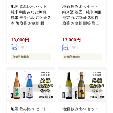
地酒 飲み比べ セット
地酒 飲み比べ セット
純米吟醸 みなと舞鶴、
純米酒 池雲、純米吟醸
純米 寿ラベル 720ml×2
池雲 祝 720ml×2本 御
本 御歳暮 お歳暮 贈答
歳暮 お歳暮 贈答 熨斗
熨斗 KM-30 日本酒 お
JI-30 日本酒 お酒 アル
酒 アルコール 京都 舞
コール 京都 舞鶴 池田
13,000円
13,000円
鶴 池田酒造 天酒まつり
酒造 天酒まつり
京都府 舞鶴市
京都府 舞鶴市
地酒 飲み比べ セット
地酒 飲み比べ セット