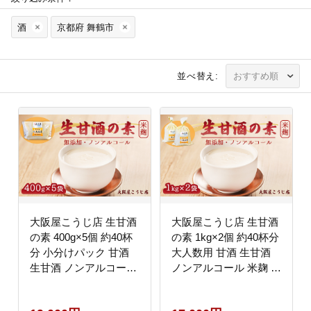
酒
京都府 舞鶴市
並べ替え:
大阪屋こうじ店 生甘酒
大阪屋こうじ店 生甘酒
の素 400g×5個 約40杯
の素 1kg×2個 約40杯分
分 小分けパック 甘酒
大人数用 甘酒 生甘酒
生甘酒 ノンアルコール
ノンアルコール 米麹 素
米麹 素 希釈 飲料 砂糖
希釈 飲料 砂糖不使用
不使用 京都 舞鶴
京都 舞鶴