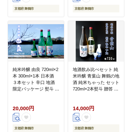
ール 米麹 京都 舞鶴
京都府 舞鶴市
京都府 舞鶴市
純米吟醸 由良 720ml×2
地酒飲み比べセット 純
本 300ml×1本 日本酒
米吟醸 青葉山 舞鶴の地
３本セット 辛口 地酒
酒 純米ちゃった セット
限定パッケージ 熨斗 贈
720ml×2本熨斗 贈答 ギ
答 ギフト 池田酒造 お
フト 日本酒 お酒 アル
酒 アルコール 京都 舞
コール 京都 舞鶴 池田
20,000円
14,000円
鶴 酒
酒造 天酒まつり
京都府 舞鶴市
京都府 舞鶴市