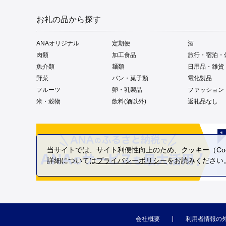
お礼の品から探す
ANAオリジナル
定期便
酒
肉類
加工食品
旅行・宿泊・
魚介類
麺類
日用品・雑貨
野菜
パン・菓子類
電化製品
フルーツ
卵・乳製品
ファッション
米・穀物
飲料(酒以外)
返礼品なし
当サイトでは、サイト利便性向上のため、クッキー（Coo
詳細については
プライバシーポリシー
をお読みください
会社概要
利用者情報の