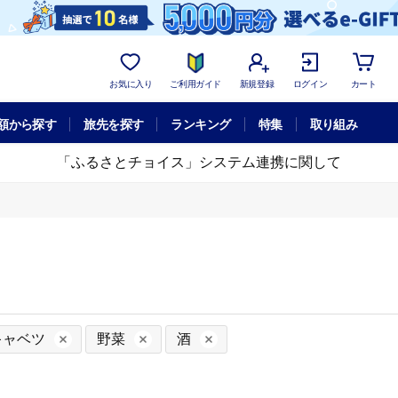
お気に入り
ご利用ガイド
新規登録
ログイン
カート
額から探す
旅先を探す
ランキング
特集
取り組み
「ふるさとチョイス」システム連携に関して
キャベツ
野菜
酒