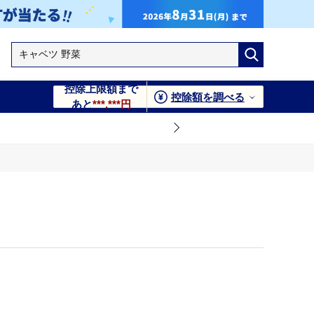
控除上限額まで
控除額を調べる
あと
***,***円