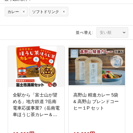
カレー
ソフトドリンク
並べ替え:
全駅から「富士山が望
高野山 精進カレー 5袋
める」地方鉄道 ?岳南
& 高野山 ブレンドコー
電車応援事業?（岳南電
ヒー１P セット
車ほうじ茶カレー＆機
関車がデザインされた
「機缶茶」（ほうじ