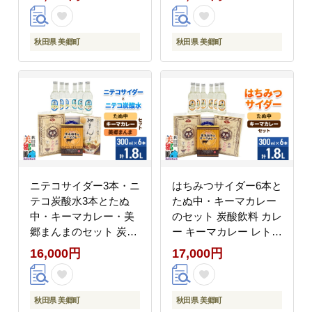
ト 中華麺 [ニテコサイ
中華麺 [ニテコサイダー
ダー 青いミズモサイダ
はちみつサイダー ハチ
ー ご当地 サイダー 炭
ミツ 蜂蜜 ご当地 サイ
秋田県 美郷町
秋田県 美郷町
酸飲料 炭酸水 カレー
ダー 炭酸飲料 炭酸水
キーマカレー レトルト
カレー キーマカレー レ
中華麺 ラーメン セット
トルト 中華麺 ラーメン
秋田県 美郷町]
セット 秋田県 美郷町]
ニテコサイダー3本・ニ
はちみつサイダー6本と
テコ炭酸水3本とたぬ
たぬ中・キーマカレー
中・キーマカレー・美
のセット 炭酸飲料 カレ
郷まんまのセット 炭酸
ー キーマカレー レトル
飲料 カレー キーマカレ
ト 中華麺 [ニテコサイ
16,000円
17,000円
ー レトルト 中華麺 ま
ダー はちみつサイダー
ぜごはん [ニテコサイダ
ハチミツ 蜂蜜 ご当地
ー ご当地 サイダー 炭
サイダー 炭酸飲料 炭酸
秋田県 美郷町
秋田県 美郷町
酸飲料 炭酸水 カレー
水 カレー キーマカレー