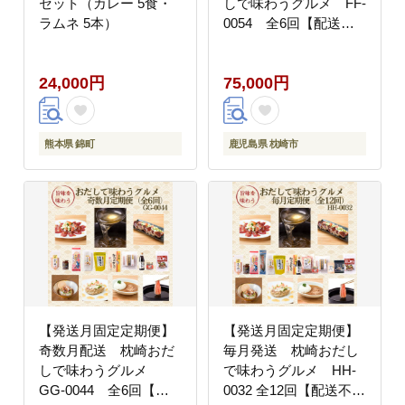
セット（カレー 5食・
しで味わうグルメ FF-
ラムネ 5本）
0054 全6回【配送不
可地域：離島】
24,000円
75,000円
熊本県 錦町
鹿児島県 枕崎市
【発送月固定定期便】
【発送月固定定期便】
奇数月配送 枕崎おだ
毎月発送 枕崎おだし
しで味わうグルメ
で味わうグルメ HH-
GG-0044 全6回【配
0032 全12回【配送不可