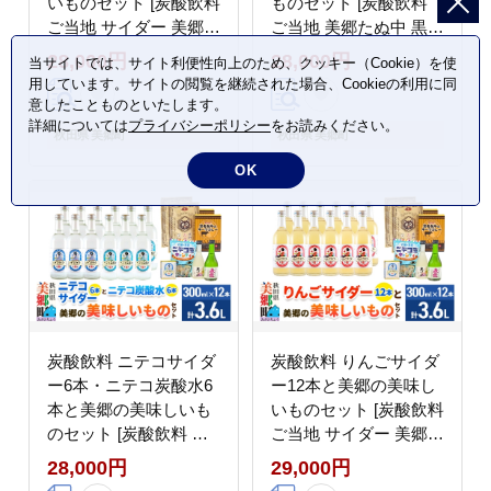
いものセット [炭酸飲料
ものセット [炭酸飲料
ご当地 サイダー 美郷た
ご当地 美郷たぬ中 黒毛
ぬ中 キーマカレー ニテ
和牛 キーマカレー ニテ
28,000円
28,000円
当サイトでは、サイト利便性向上のため、クッキー（Cookie）を使
コ玉キャンディ ニテコ
コ玉キャンディ ニテコ
用しています。サイトの閲覧を継続された場合、Cookieの利用に同
サイダー ドロップ 日本
サイダー ドロップ 日本
意したことものといたします。
酒 純米酒 春霞 奥清水
酒 純米酒 春霞 奥清水
詳細については
プライバシーポリシー
をお読みください。
秋田県 美郷町
秋田県 美郷町
おいしい 美味 秋田県
おいしい 美味 秋田県
OK
美郷町]
美郷町]
炭酸飲料 ニテコサイダ
炭酸飲料 りんごサイダ
ー6本・ニテコ炭酸水6
ー12本と美郷の美味し
本と美郷の美味しいも
いものセット [炭酸飲料
のセット [炭酸飲料 ご
ご当地 サイダー 美郷た
当地 サイダー 美郷たぬ
ぬ中 キーマカレー ニテ
28,000円
29,000円
中 キーマカレー ニテコ
コ玉キャンディ ニテコ