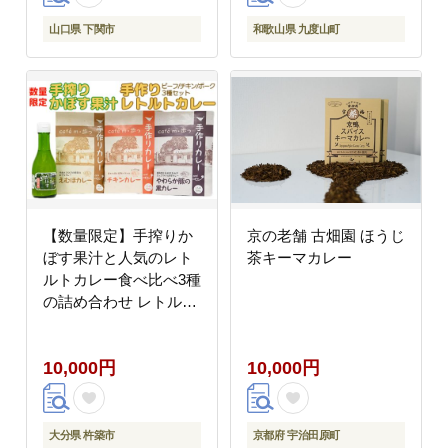
山口県 下関市
和歌山県 九度山町
【数量限定】手搾りか
京の老舗 古畑園 ほうじ
ぼす果汁と人気のレト
茶キーマカレー
ルトカレー食べ比べ3種
の詰め合わせ レトルト
カレー食べ比べ＜125-
003＞
10,000円
10,000円
大分県 杵築市
京都府 宇治田原町