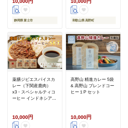
10,000円
10,000円
茶）富士市満喫セッ
ト） [sf002-213]
静岡県 富士市
和歌山県 高野町
薬膳ジビエスパイスカ
高野山 精進カレー 5袋
レー（下関産鹿肉）
& 高野山 ブレンドコー
x3・スペシャルティコ
ヒー１P セット
ーヒー インドネシア
100g
10,000円
10,000円