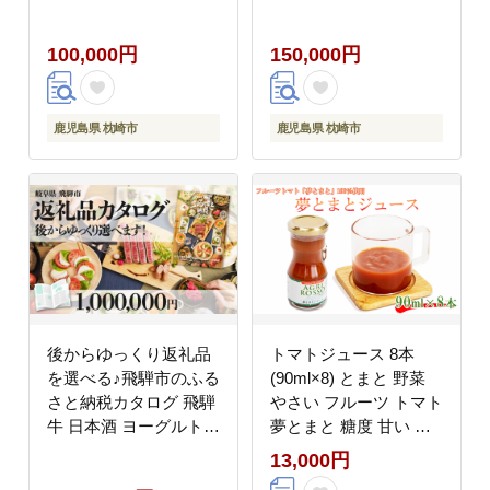
送不可地域：離島】
地域：離島】
100,000円
150,000円
鹿児島県 枕崎市
鹿児島県 枕崎市
後からゆっくり返礼品
トマトジュース 8本
を選べる♪飛騨市のふる
(90ml×8) とまと 野菜
さと納税カタログ 飛騨
やさい フルーツ トマト
牛 日本酒 ヨーグルト
夢とまと 糖度 甘い リ
チーズ ハンバーグ など
コピン 健康 美容 ソー
13,000円
約200種類以上
ス ケチャップ 調味料