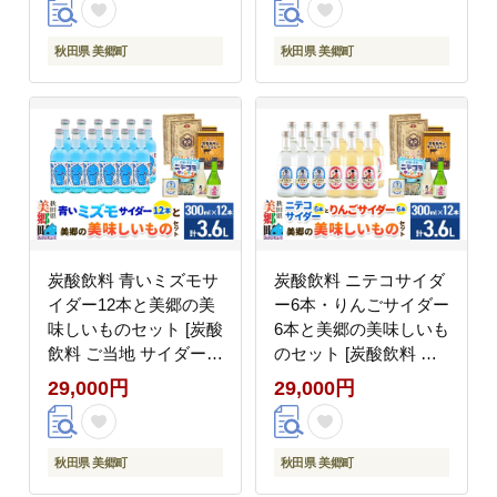
玉キャンディ ニテコサ
サイダー ドロップ 日本
イダー ドロップ 日本酒
酒 純米酒 春霞 奥清水
秋田県 美郷町
秋田県 美郷町
純米酒 春霞 奥清水 お
おいしい 美味 秋田県
いしい 美味 秋田県 美
美郷町]
郷町]
炭酸飲料 青いミズモサ
炭酸飲料 ニテコサイダ
イダー12本と美郷の美
ー6本・りんごサイダー
味しいものセット [炭酸
6本と美郷の美味しいも
飲料 ご当地 サイダー
のセット [炭酸飲料 ご
美郷たぬ中 キーマカレ
当地 サイダー 美郷たぬ
29,000円
29,000円
ー ニテコ玉キャンディ
中 キーマカレー ニテコ
ニテコサイダー ドロッ
玉キャンディ ニテコサ
プ 日本酒 純米酒 春霞
イダー ドロップ 日本酒
秋田県 美郷町
秋田県 美郷町
奥清水 おいしい 美味
純米酒 春霞 奥清水 お