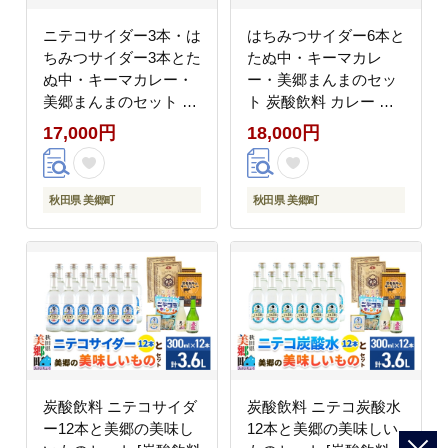
ニテコサイダー3本・は
はちみつサイダー6本と
ちみつサイダー3本とた
たぬ中・キーマカレ
ぬ中・キーマカレー・
ー・美郷まんまのセッ
美郷まんまのセット 炭
ト 炭酸飲料 カレー キ
酸飲料 カレー キーマカ
ーマカレー レトルト 中
17,000円
18,000円
レー レトルト 中華麺
華麺 まぜごはん [ニテ
まぜごはん [ニテコサイ
コサイダー はちみつサ
ダー はちみつサイダー
イダー ハチミツ 蜂蜜
秋田県 美郷町
秋田県 美郷町
ハチミツ 蜂蜜 ご当地
ご当地 サイダー 炭酸飲
サイダー 炭酸飲料 炭酸
料 炭酸水 カレー キー
水 カレー キーマカレー
マカレー レトルト 中華
レトルト 中華麺 ラーメ
麺 ラーメン まぜごはん
ン まぜごはん セット
セット 秋田県 美郷町]
秋田県 美郷町]
炭酸飲料 ニテコサイダ
炭酸飲料 ニテコ炭酸水
ー12本と美郷の美味し
12本と美郷の美味しい