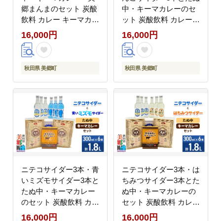
郷まんまのセット 炭酸
中・キーマカレーのセ
飲料 カレー キーマカレ
ット 炭酸飲料 カレー
ー レトルト 中華麺 ま
キーマカレー レトルト
16,000円
16,000円
ぜごはん [ニテコサイダ
中華麺 [ニテコサイダー
ー ご当地 サイダー 炭
りんごサイダー リンゴ
酸飲料 炭酸水 カレー
林檎 ご当地 サイダー
秋田県 美郷町
秋田県 美郷町
キーマカレー レトルト
炭酸飲料 炭酸水 カレー
中華麺 ラーメン まぜご
キーマカレー レトルト
はん セット 秋田県 美
中華麺 ラーメン セット
郷町]
秋田県 美郷町]
ニテコサイダー3本・青
ニテコサイダー3本・は
いミズモサイダー3本と
ちみつサイダー3本とた
たぬ中・キーマカレー
ぬ中・キーマカレーの
のセット 炭酸飲料 カレ
セット 炭酸飲料 カレー
ー キーマカレー レトル
キーマカレー レトルト
16,000円
16,000円