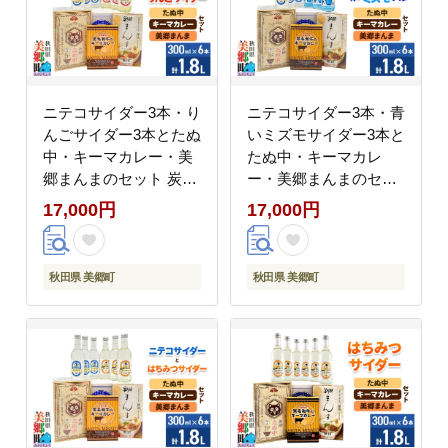
県 美郷町]
ニテコサイダー3本・り
ニテコサイダー3本・青
んごサイダー3本とたぬ
いミズモサイダー3本と
中・キーマカレー・美
たぬ中・キーマカレ
郷まんまのセット 炭酸
ー・美郷まんまのセッ
飲料 カレー キーマカレ
ト 炭酸飲料 カレー キ
17,000円
17,000円
ー レトルト 中華麺 ま
ーマカレー レトルト 中
ぜごはん [ニテコサイダ
華麺 まぜごはん [ニテ
ー ご当地 サイダー 炭
コサイダー 青いミズモ
秋田県 美郷町
秋田県 美郷町
酸飲料 炭酸水 カレー
サイダー ご当地 サイダ
キーマカレー レトルト
ー 炭酸飲料 炭酸水 カ
中華麺 ラーメン まぜご
レー キーマカレー レト
はん セット 秋田県 美
ルト 中華麺 ラーメン
郷町]
まぜごはん セット 秋田
県 美郷町]