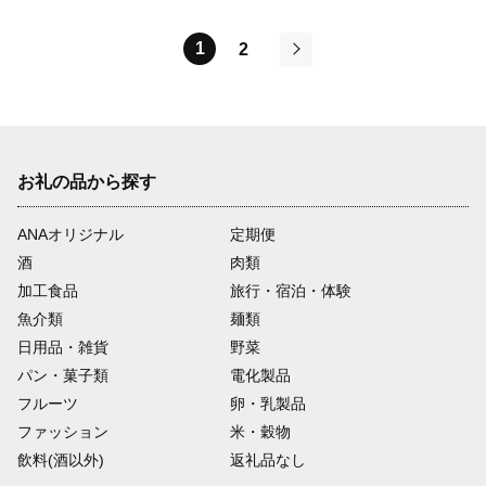
秋田県 美郷町]
いしい 美味 秋田県 美
郷町]
1
2
次
お礼の品から探す
ANAオリジナル
定期便
酒
肉類
加工食品
旅行・宿泊・体験
魚介類
麺類
日用品・雑貨
野菜
パン・菓子類
電化製品
フルーツ
卵・乳製品
ファッション
米・穀物
飲料(酒以外)
返礼品なし