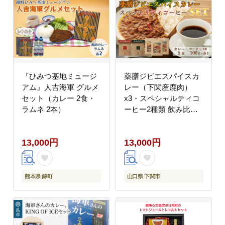
『ひみつ基地ミュージ
薬膳ジビエスパイスカ
アム』人吉海軍 グルメ
レー（下関産鹿肉）
セット（カレー 2食・
x3・スペシャルティコ
ラムネ 2本）
ーヒー2種類 飲み比べ
（インドネシア・エチ
オピア 各100g） お取
13,000円
13,000円
り寄せ
熊本県 錦町
山口県 下関市