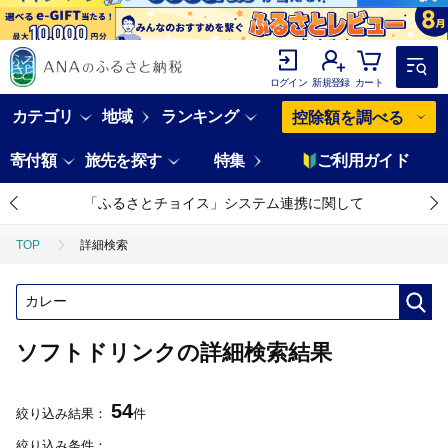
ログイン
新規登録
カート
カテゴリ
地域
ランキング
控除額を調べる
寄付額
旅先を探す
特集
ご利用ガイド
「ふるさとチョイス」システム連携に関して
TOP
詳細検索
ソフトドリンクの詳細検索結果
54
絞り込み結果：
件
絞り込み条件：