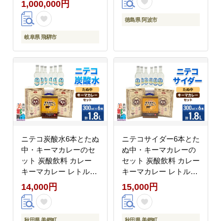
1,000,000円
[HT002CAT]
バスタ スパゲティー ピ
ザ スープ カレー ハン
徳島県 阿波市
バーグ プレゼント ギフ
ト 贈答 お取り寄せ グ
岐阜県 飛騨市
ルメ 常温保存 長期保存
備蓄 防災 送料無料 徳
島県 阿波市 アグリベス
ト
ニテコ炭酸水6本とたぬ
ニテコサイダー6本とた
中・キーマカレーのセ
ぬ中・キーマカレーの
ット 炭酸飲料 カレー
セット 炭酸飲料 カレー
キーマカレー レトルト
キーマカレー レトルト
中華麺 [ニテコサイダー
中華麺 [ニテコサイダー
14,000円
15,000円
ニテコ炭酸水 ご当地 サ
ご当地 サイダー 炭酸飲
イダー 炭酸飲料 炭酸水
料 炭酸水 カレー キー
カレー キーマカレー レ
マカレー レトルト 中華
秋田県 美郷町
秋田県 美郷町