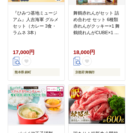
『ひみつ基地ミュージ
舞鶴赤れんがセット 詰
アム』人吉海軍 グルメ
め合わせ セット 6種類
セット（カレー 3食・
赤れんがクッキー×1 舞
ラムネ 3本）
鶴焼れんがCUBE×1 赤
煉瓦カレー×1 赤れんが
サイダー×2 赤れんがラ
17,000円
18,000円
ンチバッグ×1 絵葉書×1
熊本県 錦町
京都府 舞鶴市