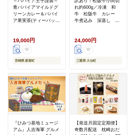
～パパイア王子謹製～
訳あり！松阪牛小間切
青パパイアマイルドグ
れ約600g／冷凍 和
リーンカレー＆パパイ
牛 松阪牛 カレー
ア果実茶(ティーバッグ
牛煮込み 深蒸し 煎
20個入り×2袋)
茶 三重県 大台町
(307)
19,000円
24,000円
宮崎県 新富町
三重県 大台町
『ひみつ基地ミュージ
【発送月固定定期便】
アム』人吉海軍 グルメ
奇数月配送 枕崎おだ