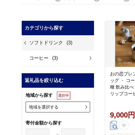
カテゴリから探す
ソフトドリンク
(3)
コーヒー
(3)
おの恋ブレ
返礼品を絞り込む
ッグ ・ コー
種 飲み比べ 
リップコーヒ
地域から探す
選択中
地域を選択する
9,000円
寄付金額から探す
～