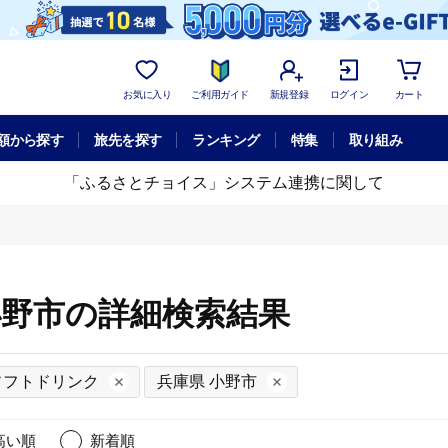
お気に入り
ご利用ガイド
新規登録
ログイン
カート
額から探す
旅先を探す
ランキング
特集
取り組み
「ふるさとチョイス」システム連携に関して
小野市の詳細検索結果
ソフトドリンク
兵庫県 小野市
高い順
新着順