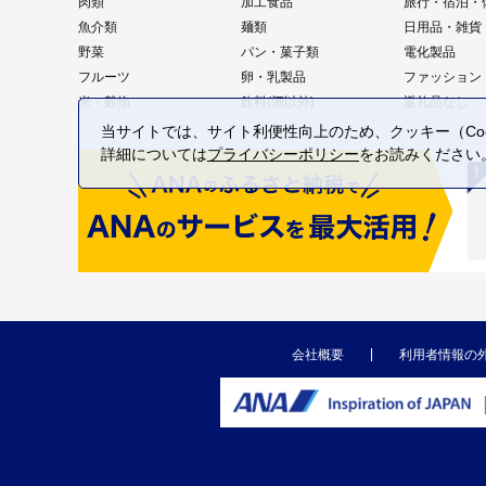
肉類
加工食品
旅行・宿泊・
魚介類
麺類
日用品・雑貨
野菜
パン・菓子類
電化製品
フルーツ
卵・乳製品
ファッション
米・穀物
飲料(酒以外)
返礼品なし
当サイトでは、サイト利便性向上のため、クッキー（Coo
詳細については
プライバシーポリシー
をお読みください
会社概要
利用者情報の