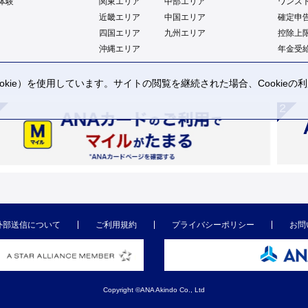
体験
関東エリア
中部エリア
ワンス
近畿エリア
中国エリア
確定申
四国エリア
九州エリア
控除上
沖縄エリア
年金受
kie）を使用しています。サイトの閲覧を継続された場合、Cookie
。
外部送信について
ご利用規約
プライバシーポリシー
お問
Copyright ©ANA Akindo Co., Ltd