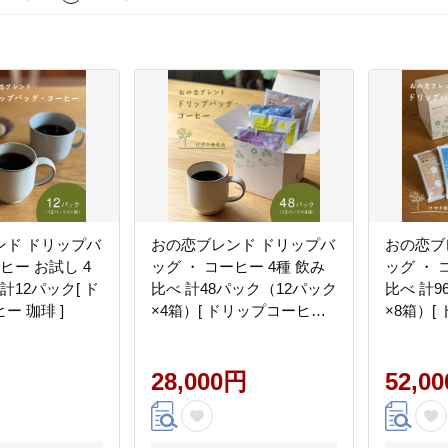
ンド ドリップバ
おの恋ブレンド ドリップバ
おの恋ブ
ヒー お試し 4
ッグ ・ コーヒー 4種 飲み
ッグ ・ 
計12パック[ ド
比べ 計48パック（12パック
比べ 計9
ー 珈琲 ]
×4箱）[ ドリップコーヒー
×8箱）[
珈琲 ]
珈琲 ]
28,000円
52,0