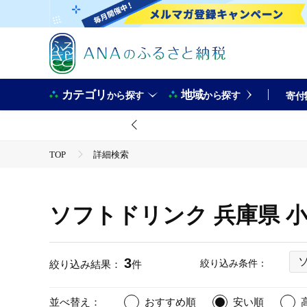
カテゴリ
地域
から探す
から探す
寄付
TOP
詳細検索
ソフトドリンク 兵庫県 
3
絞り込み条件：
絞り込み結果：
件
並べ替え：
おすすめ順
安い順