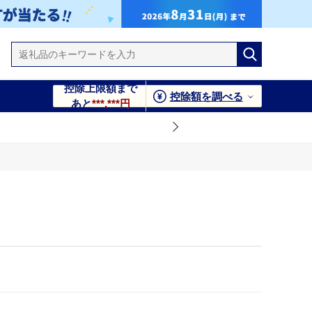
控除上限額まで
控除額を調べる
あと
***,***円