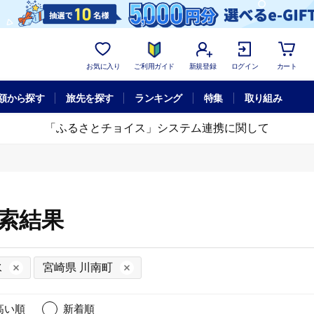
お気に入り
ご利用ガイド
新規登録
ログイン
カート
額から探す
旅先を探す
ランキング
特集
取り組み
「ふるさとチョイス」システム連携に関して
検索結果
水
宮崎県 川南町
高い順
新着順