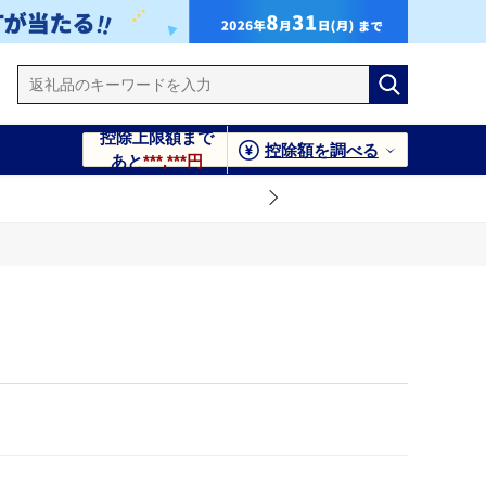
控除上限額まで
控除額を調べる
あと
***,***円