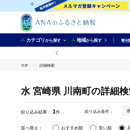
カテゴリ
地域
から探す
から探す
寄付
TOP
詳細検索
水 宮崎県 川南町の詳細
1
絞り込み条件：
絞り込み結果：
件
並べ替え：
おすすめ順
安い順