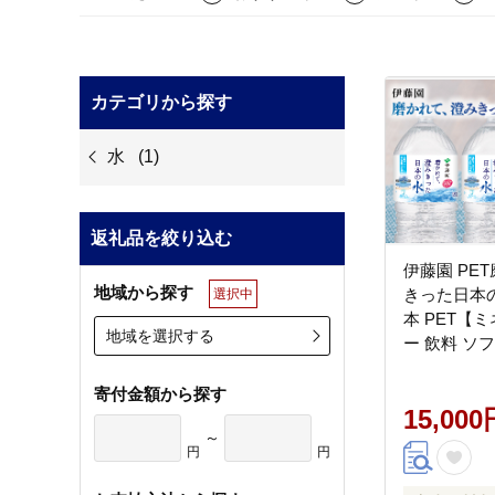
カテゴリから探す
水
(1)
返礼品を絞り込む
伊藤園 PE
地域から探す
きった日本の水
選択中
本 PET【
地域を選択する
ー 飲料 ソ
ットボトル】[
寄付金額から探す
15,000
～
円
円