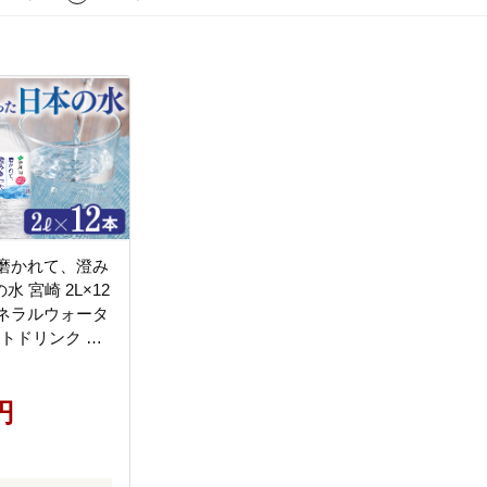
T磨かれて、澄み
 宮崎 2L×12
ミネラルウォータ
フトドリンク ペ
C07307]
円