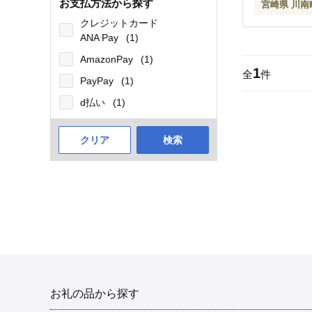
お支払方法から探す
宮崎県 川南
クレジットカード
ANA Pay
(1)
AmazonPay
(1)
1
全
件
PayPay
(1)
d払い
(1)
クリア
検索
お礼の品から探す