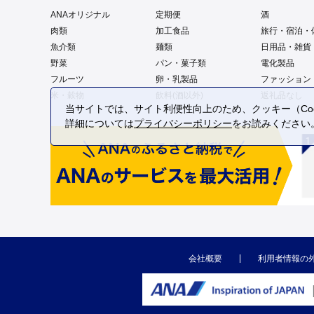
ANAオリジナル
定期便
酒
肉類
加工食品
旅行・宿泊・
魚介類
麺類
日用品・雑貨
野菜
パン・菓子類
電化製品
フルーツ
卵・乳製品
ファッション
米・穀物
飲料(酒以外)
返礼品なし
当サイトでは、サイト利便性向上のため、クッキー（Coo
詳細については
プライバシーポリシー
をお読みください
会社概要
利用者情報の