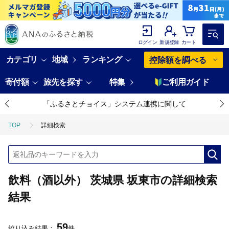
ログイン
新規登録
カート
カテゴリ
地域
ランキング
控除額を調べる
寄付額
旅先を探す
特集
ご利用ガイド
「ふるさとチョイス」システム連携に関して
TOP
詳細検索
飲料（酒以外） 茨城県 坂東市の詳細検索
結果
59
絞り込み結果：
件