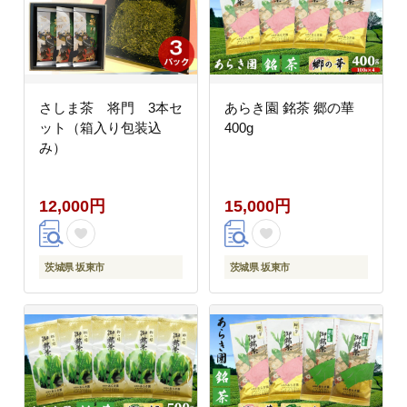
さしま茶 将門 3本セ
あらき園 銘茶 郷の華
ット（箱入り包装込
400g
み）
12,000円
15,000円
茨城県 坂東市
茨城県 坂東市