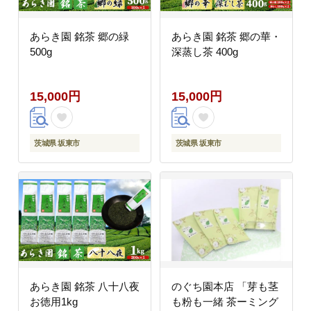
あらき園 銘茶 郷の緑
あらき園 銘茶 郷の華・
500g
深蒸し茶 400g
15,000円
15,000円
茨城県 坂東市
茨城県 坂東市
あらき園 銘茶 八十八夜
のぐち園本店 「芽も茎
お徳用1kg
も粉も一緒 茶ーミング