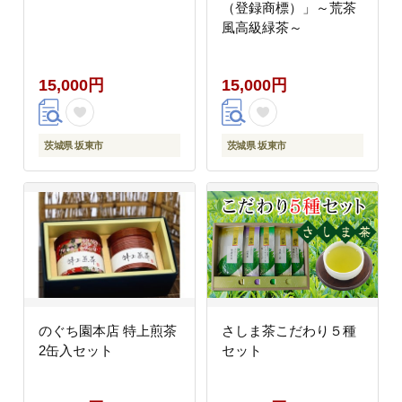
（登録商標）」～荒茶
風高級緑茶～
15,000円
15,000円
茨城県 坂東市
茨城県 坂東市
のぐち園本店 特上煎茶
さしま茶こだわり５種
2缶入セット
セット