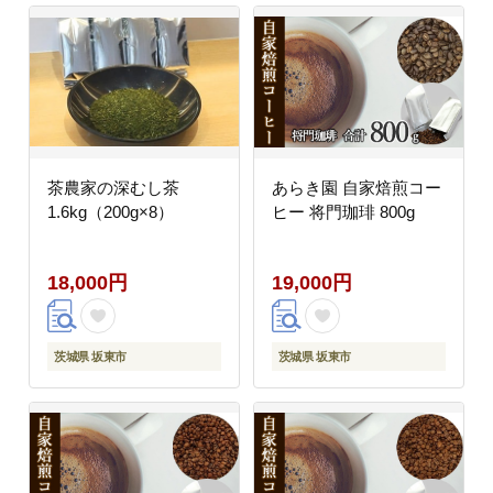
茶農家の深むし茶
あらき園 自家焙煎コー
1.6kg（200g×8）
ヒー 将門珈琲 800g
18,000円
19,000円
茨城県 坂東市
茨城県 坂東市