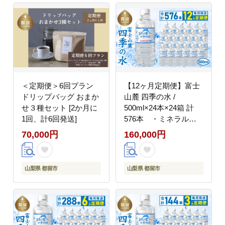
＜定期便＞6回プラン
【12ヶ月定期便】富士
ドリップバッグ おまか
山麓 四季の水 /
せ３種セット [2か月に
500ml×24本×24箱 計
1回、計6回発送]
576本 ・ミネラルウ
ォーター|水 ペットボト
70,000円
160,000円
ル 飲料水 保存水 備蓄
用 防災対策【都留市】
山梨県 都留市
山梨県 都留市