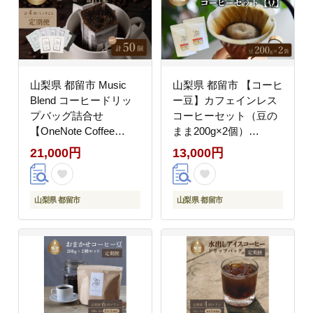
ャンプ アウトドア ケー
行 キャンプ アウトドア
キ
ケーキ
山梨県 都留市 Music
山梨県 都留市 【コーヒ
Blend コーヒードリッ
ー豆】カフェインレス
プバッグ詰合せ
コーヒーセット（豆の
【OneNote Coffee
まま200g×2個）
Roaster】｜煎りたて
【OneNote Coffee
21,000円
13,000円
コーヒー 直送 ジャズ
Roaster】｜煎りたて
老舗 本格派 喫茶店 プ
カフェインレス コーヒ
レゼント お祝い 贈答用
ー 直送 プレゼント 贈
山梨県 都留市
山梨県 都留市
アロマ 香り コク 深み
答 珈琲豆 コーヒー豆
芳醇 リフレッシュ カフ
珈琲 デカフェ チョコレ
ェイン 高級 マイルドブ
ート デザート フレーバ
レンド ケニア サントス
ー 旅行 キャンプ アウ
モカ マンデリン カフェ
トドア ケーキ