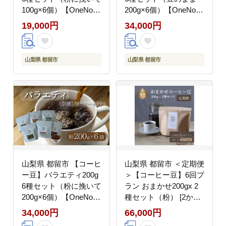
100g×6個）【OneNote
200g×6個）【OneNote
Coffee Roaster】｜煎
Coffee Roaster】｜煎
19,000円
34,000円
りたて コーヒー 直送
りたて コーヒー 直送
プレゼント 贈答 珈琲豆
プレゼント 贈答 珈琲豆
コーヒー豆 珈琲 チョコ
コーヒー豆 珈琲 スペシ
山梨県 都留市
山梨県 都留市
レート デザート フレー
ャルティー チョコレー
バー 旅行 キャンプ ア
ト デザート フレーバー
ウトドア ケーキ
旅行 キャンプ アウトド
ア ケーキ
山梨県 都留市 【コーヒ
山梨県 都留市 ＜定期便
ー豆】バラエティ200g
＞【コーヒー豆】6回プ
6種セット（粉に挽いて
ラン おまかせ200gx 2
200g×6個）【OneNote
種セット（粉） [2か月
Coffee Roaster】｜煎
に１回、計6回発送]
34,000円
66,000円
りたて コーヒー 直送
【OneNote Coffee