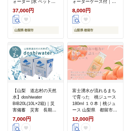
ォーター |水 ペットボ
ォーターケース付｜災
トル 飲料水 保存水 備
害備蓄 災害 長期保
37,000円
8,000円
蓄用 防災対策【都留
存 ミネラルウォータ
市】
ー 天然水 水 防災
山梨県 都留市
山梨県 都留市
【山梨 道志村の天然
富士湧水が流れるまち
水】doshiwater
で育った 桃ジュース
BIB20L(10L×2箱)｜災
180ml １０本｜桃ジュ
害備蓄 災害 長期保
ース 山梨県 都留市
存 ミネラルウォータ
桃 山梨県 ギフト
7,000円
12,000円
ー 天然水 水 防災
お中元 お歳暮 料理
デザート ソース