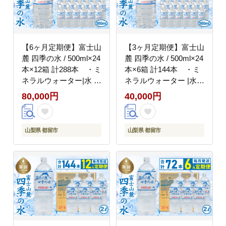
【6ヶ月定期便】富士山
【3ヶ月定期便】富士山
麓 四季の水 / 500ml×24
麓 四季の水 / 500ml×24
本×12箱 計288本 ・ミ
本×6箱 計144本 ・ミ
ネラルウォーター|水 ペ
ネラルウォーター |水
ットボトル 飲料水 保存
ペットボトル 飲料水 保
80,000円
40,000円
水 備蓄用 防災対策【都
存水 備蓄用 防災対策
留市】
【都留市】
山梨県 都留市
山梨県 都留市