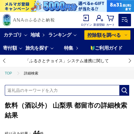
ログイン
新規登録
カート
カテゴリ
地域
ランキング
控除額を調べる
寄付額
旅先を探す
特集
ご利用ガイド
「ふるさとチョイス」システム連携に関して
TOP
詳細検索
飲料（酒以外） 山梨県 都留市の詳細検索
結果
44
絞り込み結果：
件