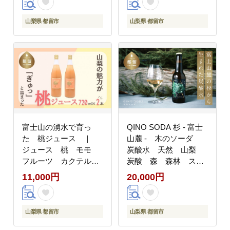
プレゼント 贈答 珈琲豆
Roaster】｜煎りたて
コーヒー豆 珈琲 チョコ
コーヒー 直送 プレゼン
山梨県 都留市
山梨県 都留市
レート デザート フレー
ト 贈答 珈琲豆 コーヒ
バー 旅行 キャンプ ア
ー豆 珈琲 スペシャルテ
ウトドア ケーキ
ィー チョコレート デザ
ート フレーバー 旅行
キャンプ アウトドア ケ
ーキ ハウスブレンド シ
ングルオリジン
富士山の湧水で育っ
QINO SODA 杉 - 富士
た 桃ジュース ｜
山麓 - 木のソーダ
ジュース 桃 モモ
炭酸水 天然 山梨
フルーツ カクテル
炭酸 森 森林 スパ
フルーツソース
ークリングウォーター
11,000円
20,000円
山梨県 都留市
山梨県 都留市