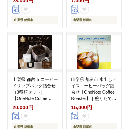
28,000円
7,000円
老舗 本格派 喫茶店 プ
ーター 天然水 水 防災
レゼント お祝い 贈答用
お水 保存水 備蓄水 み
水蒸気焙煎 アロマ 香り
ず てんねんすい
山梨県 都留市
山梨県 都留市
コク 深み 芳醇 リフレ
[BW009-NT]
ッシュ カフェイン 高級
マイルドブレンド ケニ
ア サントス モカ マン
デリン カフェ
山梨県 都留市 コーヒー
山梨県 都留市 水出しア
ドリップバッグ詰合せ
イスコーヒーバッグ詰
（3種類セット）
合せ【OneNote Coffee
【OneNote Coffee
Roaster】｜煎りたて
Roaster】｜煎りたて
コーヒー アイスコーヒ
20,000円
15,000円
コーヒー 直送 プレゼン
ー 直送 プレゼント 贈
ト 贈答 珈琲豆 コーヒ
答 珈琲豆 コーヒー豆
ー豆 珈琲 スペシャルテ
珈琲 ドリップバッグ ド
山梨県 都留市
山梨県 都留市