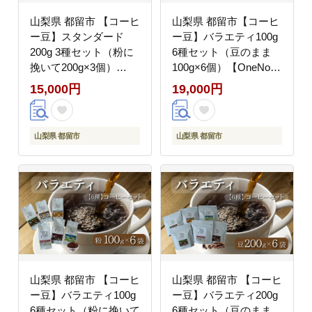
山梨県 都留市 【コーヒ
山梨県 都留市【コーヒ
ー豆】スタンダード
ー豆】バラエティ100g
200g 3種セット（粉に
6種セット（豆のまま
挽いて200g×3個）
100g×6個）【OneNote
【OneNote Coffee
Coffee Roaster】｜煎
15,000円
19,000円
Roaster】｜煎りたて
りたて コーヒー 直送
コーヒー 直送 プレゼン
プレゼント 贈答 珈琲豆
ト 贈答 珈琲豆 コーヒ
コーヒー豆 珈琲 チョコ
山梨県 都留市
山梨県 都留市
ー豆 珈琲 チョコレート
レート デザート フレー
デザート フレーバー 旅
バー 旅行 キャンプ ア
行 キャンプ アウトドア
ウトドア ケーキ
ケーキ
山梨県 都留市 【コーヒ
山梨県 都留市 【コーヒ
ー豆】バラエティ100g
ー豆】バラエティ200g
6種セット（粉に挽いて
6種セット（豆のまま