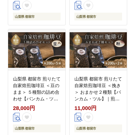
留市】
天然水 長期保存
mizu みず てんねんす
い [BW002-NT]
山梨県 都留市
山梨県 都留市
山梨県 都留市 煎りたて
山梨県 都留市 煎りたて
自家焙煎珈琲豆 ＜豆の
自家焙煎珈琲豆 ＜挽き
まま＞ ５種類の詰め合
＞ おまかせ２種類【バ
わせ【バンカム・ツ
ンカム・ツル】｜煎り
ル】｜煎りたて コーヒ
たて コーヒー 直送 老
28,000円
11,000円
ー 直送 老舗 本格派 喫
舗 本格派 喫茶店 プレ
茶店 プレゼント お祝い
ゼント お祝い 贈答用
贈答用 水蒸気焙煎 アロ
水蒸気焙煎 アロマ 香り
山梨県 都留市
山梨県 都留市
マ 香り コク 深み 芳醇
コク 深み 芳醇 リフレ