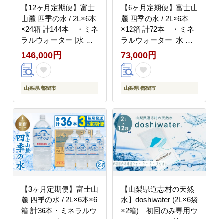
【12ヶ月定期便】富士
【6ヶ月定期便】富士山
山麓 四季の水 / 2L×6本
麓 四季の水 / 2L×6本
×24箱 計144本 ・ミネ
×12箱 計72本 ・ミネ
ラルウォーター |水 ペ
ラルウォーター |水 ペ
ットボトル 飲料水 保存
ットボトル 飲料水 保存
146,000円
73,000円
水 備蓄用 防災対策【都
水 備蓄用 防災対策【都
留市】
留市】
山梨県 都留市
山梨県 都留市
【3ヶ月定期便】富士山
【山梨県道志村の天然
麓 四季の水 / 2L×6本×6
水】doshiwater (2L×6袋
箱 計36本・ミネラルウ
×2箱) 初回のみ専用ウ