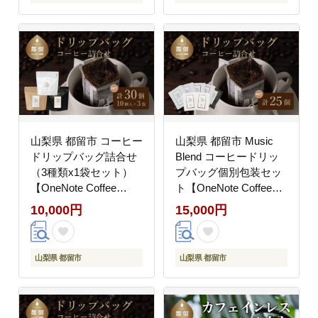
ィー ドリップバッグ ド
リップパック 詰め合わ
リップパック 詰め合わ
せ チョコレート デザー
せ チョコレート デザー
ト フレーバー 旅行 キ
ト フレーバー 旅行 キ
ャンプ アウトドア ケー
ャンプ アウトドア ケー
キ
キ
山梨県 都留市 コーヒー
山梨県 都留市 Music
ドリップバッグ詰合せ
Blend コーヒードリッ
（3種類x1袋セット）
プバッグ個別包装セッ
【OneNote Coffee
ト【OneNote Coffee
Roaster】｜煎りたて
Roaster】｜煎りたて
10,000円
15,000円
コーヒー アイスコーヒ
コーヒー 個包装 直送
ー 直送 プレゼント 贈
プレゼント 贈答 珈琲豆
答 珈琲豆 コーヒー豆
コーヒー豆 珈琲 スペシ
山梨県 都留市
山梨県 都留市
珈琲 ドリップバッグ ド
ャルティー ドリップバ
リップパック 詰め合わ
ッグ ドリップパック 詰
せ チョコレート デザー
め合わせ チョコレート
ト フレーバー 旅行 キ
デザート フレーバー 旅