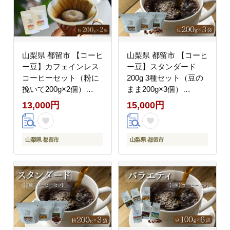
カフェ
行 キャンプ アウトドア
ケーキ
山梨県 都留市 【コーヒ
山梨県 都留市 【コーヒ
ー豆】カフェインレス
ー豆】スタンダード
コーヒーセット（粉に
200g 3種セット（豆の
挽いて200g×2個）
まま200g×3個）
【OneNote Coffee
【OneNote Coffee
13,000円
15,000円
Roaster】｜煎りたて
Roaster】｜煎りたて
カフェインレス コーヒ
コーヒー 直送 プレゼン
ー 直送 プレゼント 贈
ト 贈答 珈琲豆 コーヒ
山梨県 都留市
山梨県 都留市
答 珈琲豆 コーヒー豆
ー豆 珈琲 チョコレート
珈琲 デカフェ チョコレ
デザート フレーバー 旅
ート デザート フレーバ
行 キャンプ アウトドア
ー 旅行 キャンプ アウ
ケーキ
トドア ケーキ