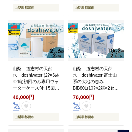
山梨県 都留市
山梨県 都留市
山梨 道志村の天然
山梨 道志村の天然
水 doshiwater (2?×6袋
水 doshiwater 富士山
×2箱)初回のみ専用ウォ
系の大地の恵み
ーターケース付【5回定
BIB80L(10?×2箱×2セッ
期】 ｜災害備蓄 災
ト)【5回定期】｜災害
40,000円
70,000円
害 長期保存 ミネラ
備蓄 災害 長期保
ルウォーター 天然
存 ミネラルウォータ
水 水 防災
ー 天然水 水 防災
山梨県 都留市
山梨県 都留市