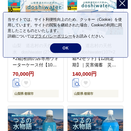
当サイトでは、サイト利便性向上のため、クッキー（Cookie）を使
用しています。サイトの閲覧を継続された場合、Cookieの利用に同
意したことものといたします。
詳細については
プライバシーポリシー
をお読みください。
山梨 道志村の天然
山梨 道志村の天然
OK
水 doshiwater (2?×6袋
水 doshiwater(10?×2
×2箱)初回のみ専用ウォ
箱×2セット)【12回定
ーターケース付【10回
期】｜災害備蓄 災
定期】｜災害備蓄 災
害 長期保存 ミネラ
70,000円
140,000円
害 長期保存 ミネラ
ルウォーター 天然
ルウォーター 天然
水 水 防災
水 水 防災
山梨県 都留市
山梨県 都留市