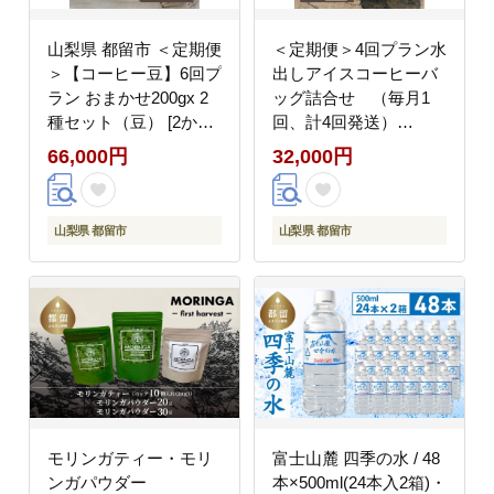
山梨県 都留市 ＜定期便
＜定期便＞4回プラン水
＞【コーヒー豆】6回プ
出しアイスコーヒーバ
ラン おまかせ200gx 2
ッグ詰合せ （毎月1
種セット（豆） [2か月
回、計4回発送）
に1回、計6回発送]
【OneNote Coffee
66,000円
32,000円
【OneNote Coffee
Roaster】｜煎りたて
Roaster】｜煎りたて
コーヒー 直送 プレゼン
コーヒー 直送 プレゼン
ト 珈琲豆 コーヒー豆
山梨県 都留市
山梨県 都留市
ト 贈答 珈琲豆 コーヒ
珈琲 水出し アイスコー
ー豆 珈琲 スペシャルテ
ヒー 詰め合わせ コーヒ
ィー チョコレート デザ
ーバッグ コーヒーパッ
ート フレーバー 旅行
ク
キャンプ アウトドア ケ
ーキ ハウスブレンド シ
ングルオリジン
モリンガティー・モリ
富士山麓 四季の水 / 48
ンガパウダー
本×500ml(24本入2箱)・