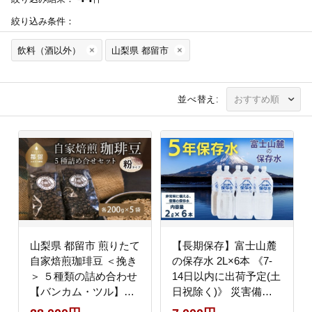
絞り込み条件：
飲料（酒以外）
山梨県 都留市
並べ替え:
山梨県 都留市 煎りたて
【長期保存】富士山麓
自家焙煎珈琲豆 ＜挽き
の保存水 2L×6本 《7-
＞ ５種類の詰め合わせ
14日以内に出荷予定(土
【バンカム・ツル】｜
日祝除く)》 災害備蓄
煎りたて コーヒー 直送
長期保存 ミネラルウォ