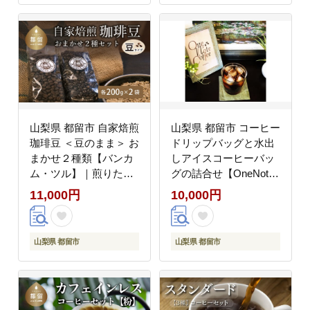
リフレッシュ カフェイ
ッシュ カフェイン 高級
ン 高級 マイルドブレン
マイルドブレンド ケニ
ド ケニア サントス モ
ア サントス モカ マン
カ マンデリン カフェ
デリン カフェ
山梨県 都留市 自家焙煎
山梨県 都留市 コーヒー
珈琲豆 ＜豆のまま＞ お
ドリップバッグと水出
まかせ２種類【バンカ
しアイスコーヒーバッ
ム・ツル】｜煎りたて
グの詰合せ【OneNote
コーヒー 直送 老舗 本
Coffee Roaster】｜煎
11,000円
10,000円
格派 喫茶店 プレゼント
りたて コーヒー 直送
お祝い 贈答用 水蒸気焙
プレゼント 贈答 珈琲豆
煎 アロマ 香り コク 深
コーヒー豆 珈琲 スペシ
山梨県 都留市
山梨県 都留市
み 芳醇 リフレッシュ
ャルティー ドリップバ
カフェイン 高級 マイル
ッグ ドリップパック 詰
ドブレンド ケニア サン
め合わせ チョコレート
トス モカ マンデリン
デザート フレーバー 旅