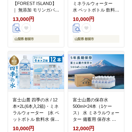
【FOREST ISLAND】
ミネラルウォーター
｜ 無添加 モリンガパウ
水 ペットボトル 飲料水
ダー モリンガ 粉末 モ
保存水 備蓄用 防災対策
13,000円
10,000円
リンガ茶 国産モリンガ
【都留市】
バージンモリンガ
山梨県 都留市
山梨県 都留市
富士山麓 四季の水 / 12
富士山麓の保存水
本×2L(6本入2箱)・ミネ
500ml×24本（1ケー
ラルウォーター |水 ペ
ス） 水 ミネラルウォー
ットボトル 飲料水 保存
ター 備蓄用 保存水 保
水 備蓄用 防災対策【都
存用 災害用 キャンプ
10,000円
12,000円