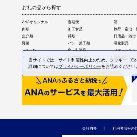
お礼の品から探す
ANAオリジナル
定期便
酒
肉類
加工食品
旅行・宿泊・
魚介類
麺類
日用品・雑貨
野菜
パン・菓子類
電化製品
フルーツ
卵・乳製品
ファッション
米・穀物
飲料(酒以外)
返礼品なし
当サイトでは、サイト利便性向上のため、クッキー（Coo
詳細については
プライバシーポリシー
をお読みください
会社概要
利用者情報の