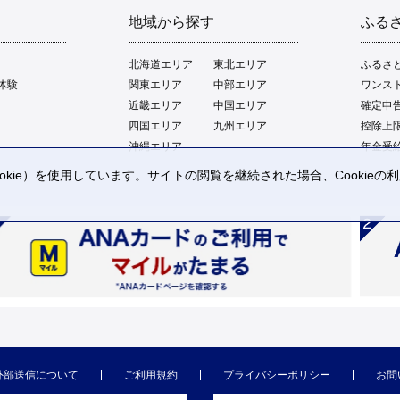
地域から探す
ふる
北海道エリア
東北エリア
ふるさ
体験
関東エリア
中部エリア
ワンス
近畿エリア
中国エリア
確定申
四国エリア
九州エリア
控除上
沖縄エリア
年金受
kie）を使用しています。サイトの閲覧を継続された場合、Cookie
。
外部送信について
ご利用規約
プライバシーポリシー
お問