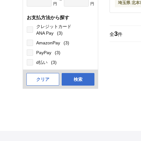
埼玉県 北本
円
円
さしい 飲料
ファーム北本
お支払方法から探す
市
クレジットカード
3
ANA Pay
(3)
全
件
AmazonPay
(3)
PayPay
(3)
d払い
(3)
クリア
検索