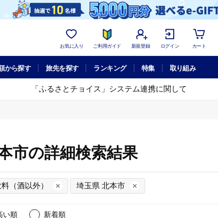
お気に入り
ご利用ガイド
新規登録
ログイン
カート
額から探す
旅先を探す
ランキング
特集
取り組み
「ふるさとチョイス」システム連携に関して
北本市の詳細検索結果
飲料（酒以外）
埼玉県 北本市
高い順
新着順