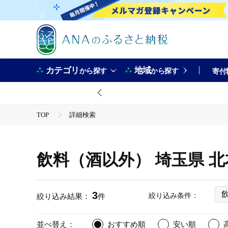
カテゴリ
地域
から探す
から探す
寄付
TOP
詳細検索
飲料（酒以外） 埼玉県 
3
絞り込み条件：
絞り込み結果：
件
並べ替え：
おすすめ順
安い順