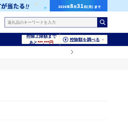
控除上限額まで
控除額を調べる
あと
***,***円