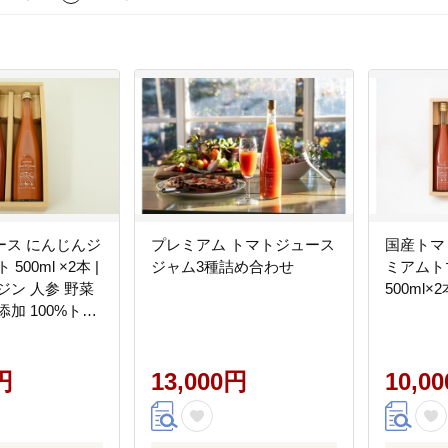
ース にんじんジ
プレミアム トマトジュース
国産トマ
500ml ×2本 |
ジャム3種詰め合わせ
ミアムト
ジン 人参 野菜
500ml×2
添加 100%トマ
 ニンジンジュー
レミアム 濃い 糖
 リコピン ドリ
円
13,000円
10,0
 500ミリリット
ル 野菜 飲み物
 贅沢 優しい や