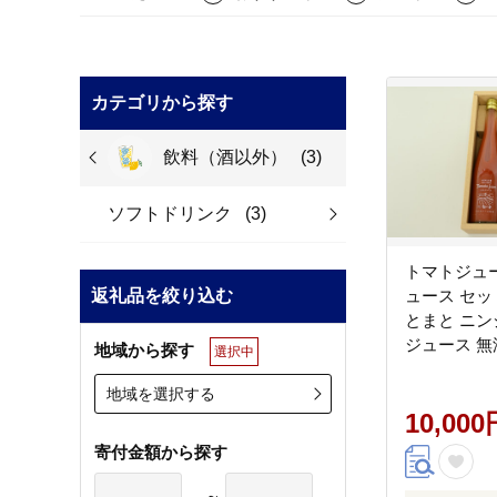
カテゴリから探す
飲料（酒以外）
(3)
ソフトドリンク
(3)
トマトジュ
返礼品を絞り込む
ュース セット 
とまと ニン
ジュース 無
地域から探す
選択中
トジュース
ス 濃厚 プ
地域を選択する
度 ジュース
10,000
ンク 飲み物
寄付金額から探す
ル 1リット
健康 ご褒美
～