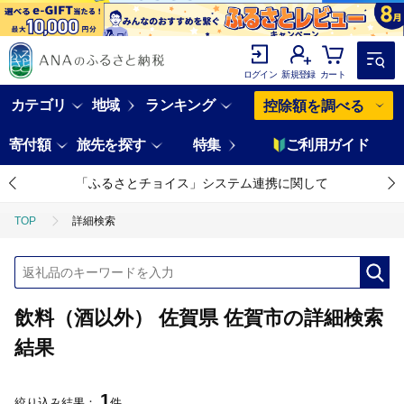
ログイン
新規登録
カート
カテゴリ
地域
ランキング
控除額を調べる
寄付額
旅先を探す
特集
ご利用ガイド
「ふるさとチョイス」システム連携に関して
TOP
詳細検索
飲料（酒以外） 佐賀県 佐賀市の詳細検索
結果
1
絞り込み結果：
件