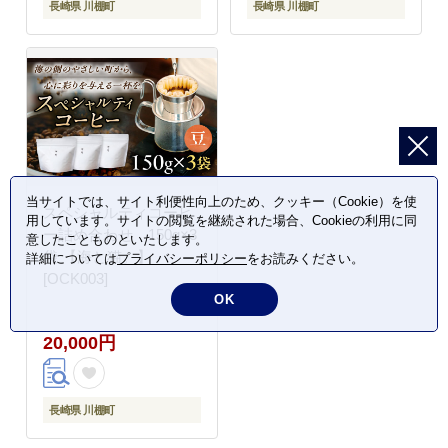
長崎県 川棚町
長崎県 川棚町
当サイトでは、サイト利便性向上のため、クッキー（Cookie）を使
スペシャルティコーヒ
用しています。サイトの閲覧を継続された場合、Cookieの利用に同
ー詰め合わせ 150g×3
意したことものといたします。
袋 【海と猫。】
詳細については
プライバシーポリシー
をお読みください。
[OCK003]
OK
20,000円
長崎県 川棚町