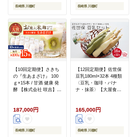
長崎県 川棚町
長崎県 川棚町
【10回定期便】さきち
【12回定期便】佐世保
の『生あまざけ』 100
豆乳180ml×32本 4種類
ｇ×15本 / 甘酒 健康 発
〈豆乳・珈琲・バナ
酵 【株式会社 咲吉】
ナ・抹茶〉【大屋食品
[OBF006]
工業】 [OAB012]
187,000円
165,000円
長崎県 川棚町
長崎県 川棚町