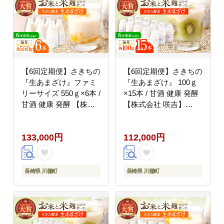
【6回定期便】さきちの
【6回定期便】さきちの
『生あまざけ』ファミ
『生あまざけ』 100ｇ
リーサイズ 550ｇ×6本 /
×15本 / 甘酒 健康 発酵
甘酒 健康 発酵 【株式
【株式会社 咲吉】
会社 咲吉】 [OBF019]
[OBF005]
133,000円
112,000円
長崎県 川棚町
長崎県 川棚町