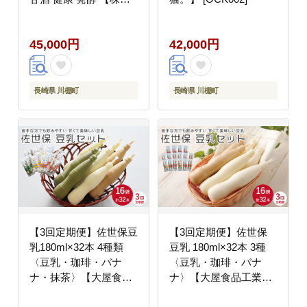
会社 咲吉】 [OBF016]
45,000円
42,000円
長崎県 川棚町
長崎県 川棚町
【3回定期便】佐世保豆
【3回定期便】佐世保
乳180ml×32本 4種類
豆乳 180ml×32本 3種
〈豆乳・珈琲・バナ
〈豆乳・珈琲・バナ
ナ・抹茶〉【大屋食品
ナ〉【大屋食品工業】
工業】 [OAB010]
[OAB013]