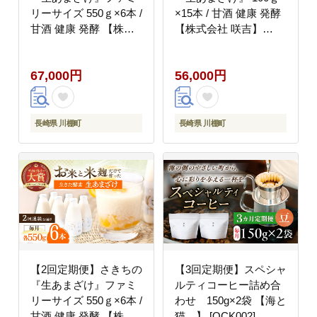
リーサイズ 550ｇ×6本 /
×15本 / 甘酒 健康 発酵
甘酒 健康 発酵 【株式
【株式会社 咲吉】
会社 咲吉】 [OBF017]
[OBF003]
67,000円
56,000円
長崎県 川棚町
長崎県 川棚町
【2回定期便】さきちの
【3回定期便】スペシャ
『生あまざけ』ファミ
ルティコーヒー詰め合
リーサイズ 550ｇ×6本 /
わせ 150g×2袋 【海と
甘酒 健康 発酵 【株式
猫。】 [OCK002]