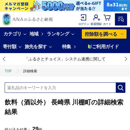
ログイン
新規登録
カート
カテゴリ
地域
ランキング
控除額を調べる
寄付額
旅先を探す
特集
ご利用ガイド
「ふるさとチョイス」システム連携に関して
TOP
詳細検索
飲料（酒以外） 長崎県 川棚町の詳細検索
結果
29
絞り込み結果：
件