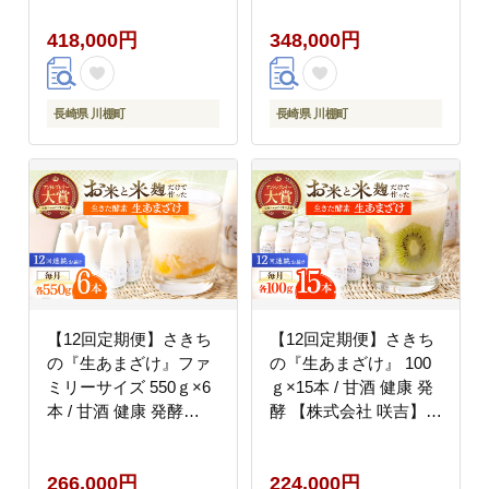
418,000円
348,000円
長崎県 川棚町
長崎県 川棚町
【12回定期便】さきち
【12回定期便】さきち
の『生あまざけ』ファ
の『生あまざけ』 100
ミリーサイズ 550ｇ×6
ｇ×15本 / 甘酒 健康 発
本 / 甘酒 健康 発酵
酵 【株式会社 咲吉】
【株式会社 咲吉】
[OBF007]
[OBF021]
266,000円
224,000円