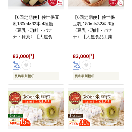
【6回定期便】佐世保豆
【6回定期便】佐世保
乳180ml×32本 4種類
豆乳 180ml×32本 3種
〈豆乳・珈琲・バナ
〈豆乳・珈琲・バナ
ナ・抹茶〉【大屋食品
ナ〉【大屋食品工業】
工業】 [OAB011]
[OAB014]
83,000円
83,000円
長崎県 川棚町
長崎県 川棚町