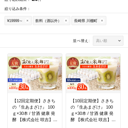
絞り込み条件：
¥19999～
飲料（酒以外）
長崎県 川棚町
並べ替え:
【12回定期便】さきち
【10回定期便】さきち
の『生あまざけ』 100
の『生あまざけ』 100
ｇ×30本 / 甘酒 健康 発
ｇ×30本 / 甘酒 健康 発
酵 【株式会社 咲吉】
酵 【株式会社 咲吉】
[OBF014]
[OBF013]