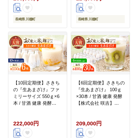
長崎県 川棚町
長崎県 川棚町
【10回定期便】さきち
【6回定期便】さきちの
の『生あまざけ』ファ
『生あまざけ』 100ｇ
ミリーサイズ 550ｇ×6
×30本 / 甘酒 健康 発酵
本 / 甘酒 健康 発酵
【株式会社 咲吉】
【株式会社 咲吉】
[OBF012]
[OBF020]
222,000円
209,000円