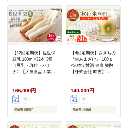
【12回定期便】佐世保
【4回定期便】さきちの
豆乳 180ml×32本 3種
『生あまざけ』 100ｇ
〈豆乳・珈琲・バナ
×30本 / 甘酒 健康 発酵
ナ〉【大屋食品工業】
【株式会社 咲吉】
[OAB015]
[OBF011]
165,000円
140,000円
長崎県 川棚町
長崎県 川棚町