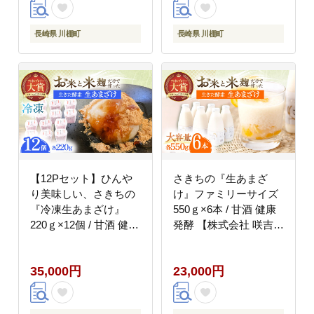
長崎県 川棚町
長崎県 川棚町
【12Pセット】ひんや
さきちの『生あまざ
り美味しい、さきちの
け』ファミリーサイズ
『冷凍生あまざけ』
550ｇ×6本 / 甘酒 健康
220ｇ×12個 / 甘酒 健康
発酵 【株式会社 咲吉】
発酵 アイス スイーツ
[OBF015]
【株式会社 咲吉】
35,000円
23,000円
[OBF023]