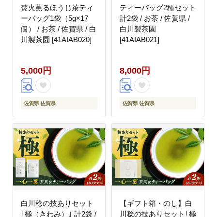
焚火薫るほうじ茶ティ
ティーバッグ2種セット
ーバッグ1袋（5g×17
計2袋 / お茶 / 佐賀県 /
個） / お茶 / 佐賀県 / 白
白川製茶園
川製茶園 [41AIAB020]
[41AIAB021]
5,000円
8,000円
佐賀県 佐賀県
佐賀県 佐賀県
白川稔の技ありセット
【ギフト箱・のし】白
｢極（きわみ）｣ 計2袋 /
川稔の技ありセット｢極