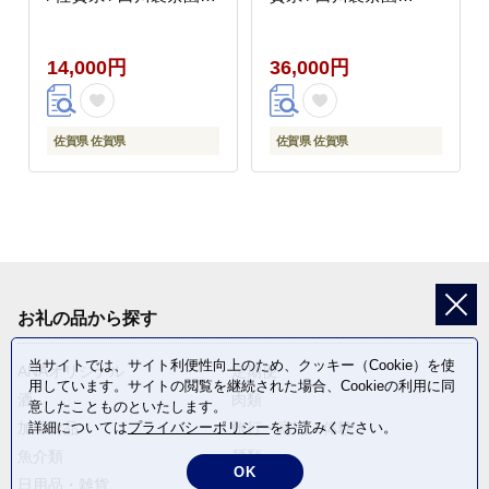
[41AIAB013]
[41AIAB015]
14,000円
36,000円
佐賀県 佐賀県
佐賀県 佐賀県
お礼の品から探す
当サイトでは、サイト利便性向上のため、クッキー（Cookie）を使
ANAオリジナル
定期便
用しています。サイトの閲覧を継続された場合、Cookieの利用に同
酒
肉類
意したことものといたします。
加工食品
旅行・宿泊・体験
詳細については
プライバシーポリシー
をお読みください。
魚介類
麺類
OK
日用品・雑貨
野菜