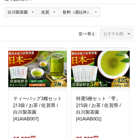
白川製茶園
佐賀
飲料（酒以外）
並べ替え:
ティーバッグ3種セット
特選5種セット「雫」
計3袋 / お茶 / 佐賀県 /
計5袋 / お茶 / 佐賀県 /
白川製茶園
白川製茶園
[41AIAB007]
[41AIAB001]