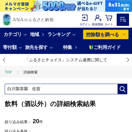
ログイン
新規登録
カート
カテゴリ
地域
ランキング
控除額を調べる
寄付額
旅先を探す
特集
ご利用ガイド
「ふるさとチョイス」システム連携に関して
TOP
詳細検索
飲料（酒以外）の詳細検索結果
20
絞り込み結果：
件
絞り込み条件：