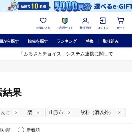
お気に入り
ご利用ガイド
新規登録
ログイン
カート
額から探す
旅先を探す
ランキング
特集
取り組み
「ふるさとチョイス」システム連携に関して
索結果
りんご
梨
山形市
飲料（酒以外）
高い順
新着順