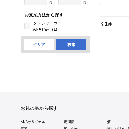
円
円
お支払方法から探す
クレジットカード
1
全
件
ANA Pay
(1)
クリア
検索
お礼の品から探す
ANAオリジナル
定期便
酒
肉類
加工食品
旅行・宿泊・