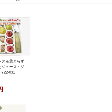
ンス＆葉とらず
とジュース・ジ
22-031
円
市