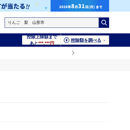
控除上限額まで
控除額を調べる
あと
***,***円