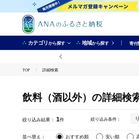
カテゴリ
地域
から探す
から探す
寄付
TOP
詳細検索
飲料（酒以外）の詳細検
1
絞り込み条件：
絞り込み結果：
件
並べ替え：
おすすめ順
安い順