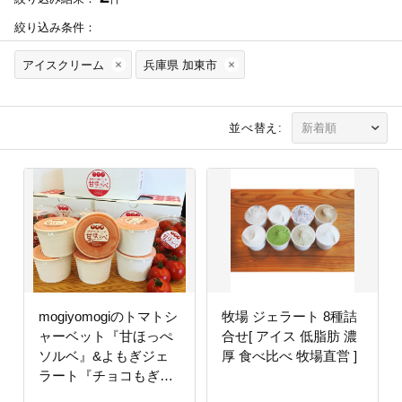
絞り込み条件：
アイスクリーム
兵庫県 加東市
並べ替え:
mogiyomogiのトマトシ
牧場 ジェラート 8種詰
ャーベット『甘ほっぺ
合せ[ アイス 低脂肪 濃
ソルベ』&よもぎジェ
厚 食べ比べ 牧場直営 ]
ラート『チョコもぎ』
各3個セット [野菜 アイ