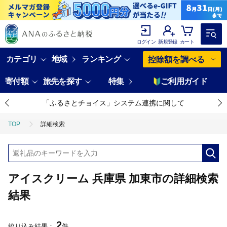
ログイン
新規登録
カート
カテゴリ
地域
ランキング
控除額を調べる
寄付額
旅先を探す
特集
ご利用ガイド
「ふるさとチョイス」システム連携に関して
TOP
詳細検索
アイスクリーム 兵庫県 加東市の詳細検索
結果
2
絞り込み結果：
件