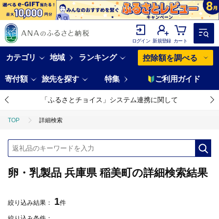
ログイン
新規登録
カート
カテゴリ
地域
ランキング
控除額を調べる
寄付額
旅先を探す
特集
ご利用ガイド
「ふるさとチョイス」システム連携に関して
TOP
詳細検索
卵・乳製品 兵庫県 稲美町の詳細検索結果
1
絞り込み結果：
件
絞り込み条件：