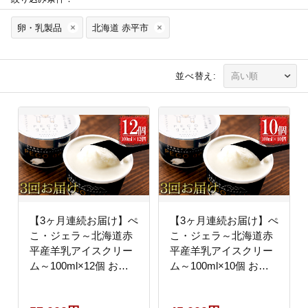
卵・乳製品
北海道 赤平市
並べ替え:
【3ヶ月連続お届け】ぺ
【3ヶ月連続お届け】ぺ
こ・ジェラ～北海道赤
こ・ジェラ～北海道赤
平産羊乳アイスクリー
平産羊乳アイスクリー
ム～100ml×12個 お菓
ム～100ml×10個 お菓
子
子