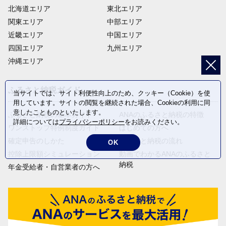
北海道エリア
東北エリア
関東エリア
中部エリア
近畿エリア
中国エリア
四国エリア
九州エリア
沖縄エリア
ふるさと納税ガイド
当サイトでは、サイト利便性向上のため、クッキー（Cookie）を使
用しています。サイトの閲覧を継続された場合、Cookieの利用に同
意したことものといたします。
ふるさと納税の基本ガイド
ANAのふるさと納税の特徴
詳細については
プライバシーポリシー
をお読みください。
ワンストップ特例制度ガイド
はじめての方へ
確定申告のしかた
ふるさと納税の流れ
OK
控除上限額シミュレーション
動画でわかるANAのふるさと
納税
年金受給者・自営業者の方へ