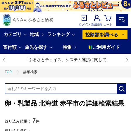
ログイン
新規登録
カート
カテゴリ
地域
ランキング
控除額を調べる
寄付額
旅先を探す
特集
ご利用ガイド
「ふるさとチョイス」システム連携に関して
TOP
詳細検索
卵・乳製品 北海道 赤平市の詳細検索結果
7
絞り込み結果：
件
絞り込み条件：