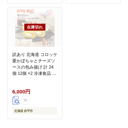
訳あり 北海道 コロッケ
栗かぼちゃとチーズソ
ースの包み揚げ 計 24
個 12個 ×2 冷凍食品 惣
菜 弁当 おかず 揚げ物
最短3日 7日出荷 グル
6,000円
メ 大容量 冷凍コロッケ
揚げるだけ 時短
北海道 赤平市