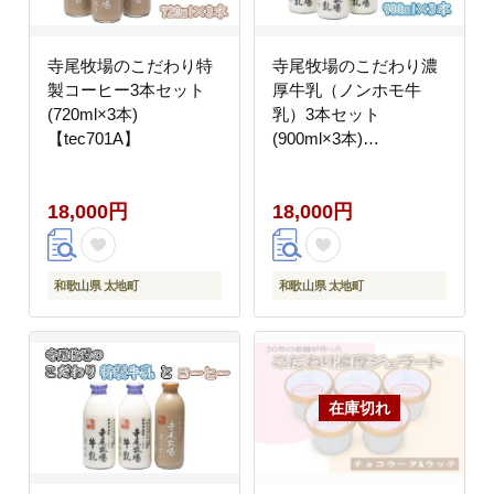
寺尾牧場のこだわり特
寺尾牧場のこだわり濃
製コーヒー3本セット
厚牛乳（ノンホモ牛
(720ml×3本)
乳）3本セット
【tec701A】
(900ml×3本)
【tec700A】
18,000円
18,000円
和歌山県 太地町
和歌山県 太地町