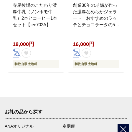
寺尾牧場のこだわり濃
創業30年の老舗が作っ
厚牛乳（ノンホモ牛
た濃厚なめらかジェラ
乳）2本とコーヒー1本
ート おすすめのラッ
セット【tec702A】
テとチョコラータの5個
入り / ジェラート アイ
ス クリーム アイスクリ
18,000円
16,000円
ーム おやつ チョコレー
ト チョコ 【tecj1010】
和歌山県 太地町
和歌山県 太地町
お礼の品から探す
ANAオリジナル
定期便