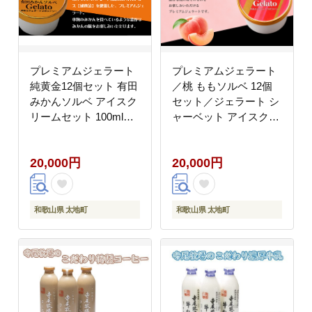
プレミアムジェラート
プレミアムジェラート
純黄金12個セット 有田
／桃 ももソルベ 12個
みかんソルベ アイスク
セット／ジェラート シ
リームセット 100mlカ
ャーベット アイスクリ
ップ ゆあさジェラート
ーム 100ml ／ゆあさジ
ラボラトリー【ntbt700-
ェラートラボラトリー
20,000円
20,000円
08】
紀伊国屋文左衛門本舗
【ntbt700-10】
和歌山県 太地町
和歌山県 太地町