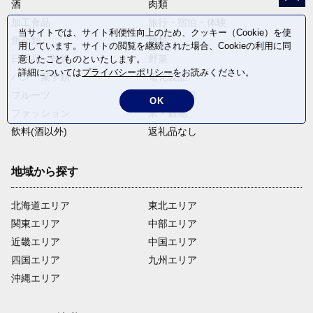
酒
肉類
加工食品
旅行・宿泊・体験
当サイトでは、サイト利便性向上のため、クッキー（Cookie）を使
魚介類
麺類
用しています。サイトの閲覧を継続された場合、Cookieの利用に同
日用品・雑貨
野菜
意したことものといたします。
詳細については
プライバシーポリシー
をお読みください。
パン・菓子類
電化製品
フルーツ
卵・乳製品
OK
ファッション
米・穀物
飲料(酒以外)
返礼品なし
地域から探す
北海道エリア
東北エリア
関東エリア
中部エリア
近畿エリア
中国エリア
四国エリア
九州エリア
沖縄エリア