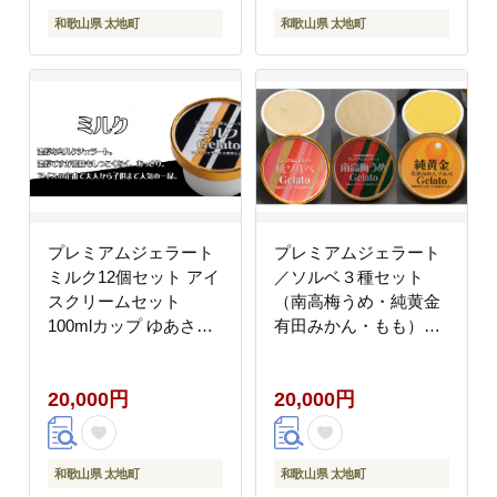
和歌山県 太地町
和歌山県 太地町
プレミアムジェラート
プレミアムジェラート
ミルク12個セット アイ
／ソルベ３種セット
スクリームセット
（南高梅うめ・純黄金
100mlカップ ゆあさジ
有田みかん・もも）／
ェラートラボラトリー
ジェラート アイスクリ
【ntbt700-01】
ーム プレミアムソルベ
20,000円
20,000円
100ml／ゆあさジェラ
ートラボラトリー 紀伊
国屋文左衛門本舗
【ntbt704】
和歌山県 太地町
和歌山県 太地町