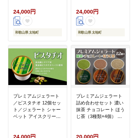
ー【ntbt700-03A】
【ntbt700-02】
24,000円
24,000円
和歌山県 太地町
和歌山県 太地町
プレミアムジェラート
プレミアムジェラート
／ピスタチオ 12個セッ
詰め合わせセット 濃い
ト／ジェラート シャー
抹茶 チョコレート ほう
ベット アイスクリーム
じ茶（3種類×4個） ア
100ml ／ゆあさジェラ
イスクリームセット
ートラボラトリー 紀伊
100mlカップ ゆあさジ
24,000円
20,000円
国屋文左衛門本舗
ェラートラボラトリー