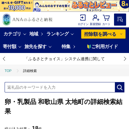
ログイン
新規登録
カート
カテゴリ
地域
ランキング
控除額を調べる
寄付額
旅先を探す
特集
ご利用ガイド
「ふるさとチョイス」システム連携に関して
TOP
詳細検索
卵・乳製品 和歌山県 太地町の詳細検索結
果
18
絞り込み結果：
件