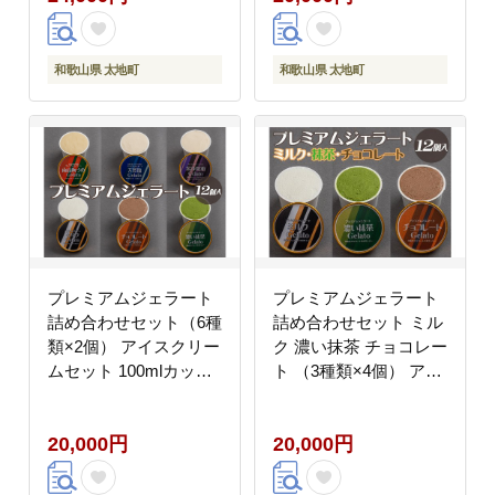
【ntbt700-11】
【ntbt703】
和歌山県 太地町
和歌山県 太地町
プレミアムジェラート
プレミアムジェラート
詰め合わせセット（6種
詰め合わせセット ミル
類×2個） アイスクリー
ク 濃い抹茶 チョコレー
ムセット 100mlカップ
ト （3種類×4個） アイ
ゆあさジェラートラボ
スクリームセット
ラトリー【ntbt701】
100mlカップ ゆあさジ
20,000円
20,000円
ェラートラボラトリー
【ntbt702】