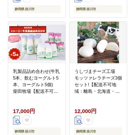
静岡県 掛川市
静岡県 掛川市
乳製品詰め合わせ(牛乳
うしづまチーズ工場
5本、飲むヨーグルト5
モッツァレラチーズ3個
本、ヨーグルト5個)
セット!【配送不可地
柴田牧場【配送不可地
域：離島・北海道・沖
域：離島・北海道・沖
縄県・四国・九州】
縄県・東北・中国・四
17,000円
12,000円
国・九州】
静岡県 掛川市
静岡県 掛川市