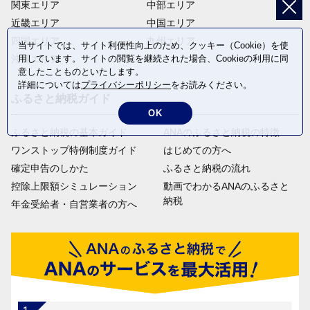
関東エリア
中部エリア
近畿エリア
中国エリア
四国エリア
九州エリア
当サイトでは、サイト利便性向上のため、クッキー（Cookie）を使
沖縄エリア
用しています。サイトの閲覧を継続された場合、Cookieの利用に同
意したことものといたします。
詳細については
プライバシーポリシー
をお読みください。
ふるさと納税ガイド
OK
ふるさと納税の基本ガイド
ANAのふるさと納税の特徴
ワンストップ特例制度ガイド
はじめての方へ
確定申告のしかた
ふるさと納税の流れ
控除上限額シミュレーション
動画でわかるANAのふるさと
納税
年金受給者・自営業者の方へ