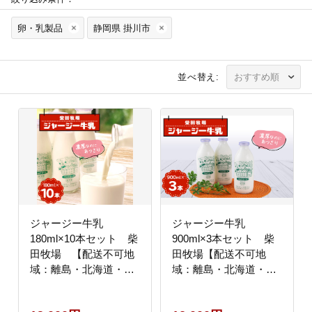
卵・乳製品
静岡県 掛川市
並べ替え:
ジャージー牛乳
ジャージー牛乳
180ml×10本セット 柴
900ml×3本セット 柴
田牧場 【配送不可地
田牧場【配送不可地
域：離島・北海道・沖
域：離島・北海道・沖
縄県・東北・中国・四
縄県・東北・中国・四
国・九州】
国・九州】