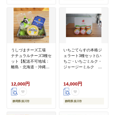
うしづまチーズ工場
いちごてらすの本格ジ
ナチュラルチーズ3種セ
ェラート3種セット(い
ット【配送不可地域：
ちご・いちごミルク・
離島・北海道・沖縄
ジャージーミルク 各2
県・四国・九州】
カップ)【配送不可地
域：離島・北海道・沖
12,000円
14,000円
縄県・四国・九州】
静岡県 掛川市
静岡県 掛川市