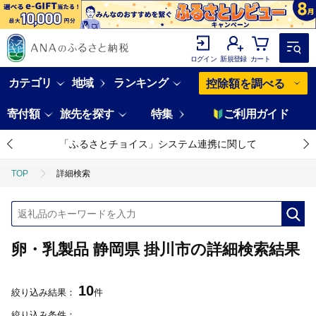
ログイン
新規登録
カート
カテゴリ
地域
ランキング
控除額を調べる
寄付額
旅先を探す
特集
ご利用ガイド
「ふるさとチョイス」システム連携に関して
TOP
詳細検索
卵・乳製品 静岡県 掛川市の詳細検索結果
10
絞り込み結果：
件
絞り込み条件：