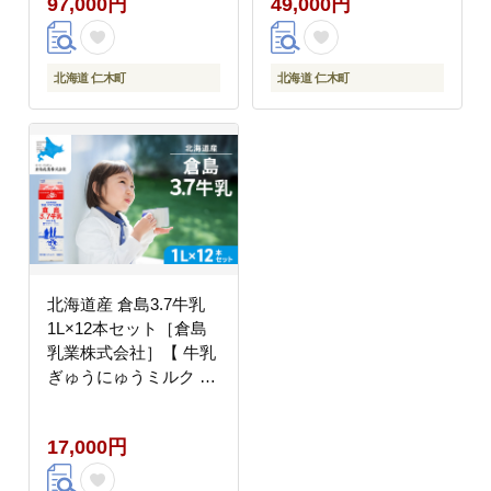
97,000円
49,000円
健康 栄養 カルシウム
ルシウム 北海道 仁木
北海道 仁木 】
】
北海道 仁木町
北海道 仁木町
北海道産 倉島3.7牛乳
1L×12本セット［倉島
乳業株式会社］【 牛乳
ぎゅうにゅうミルク 生
乳 乳 牛 飲料 健康 栄養
カルシウム 北海道 仁木
17,000円
】