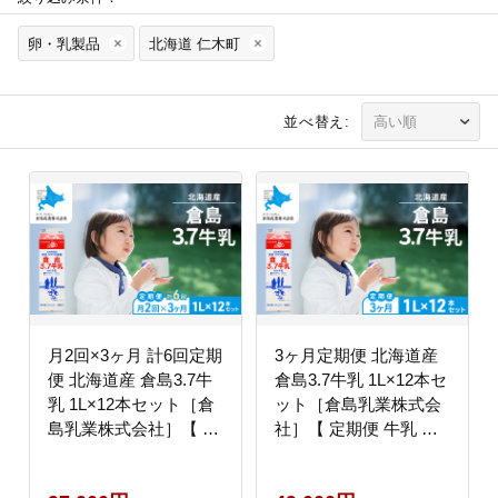
卵・乳製品
北海道 仁木町
並べ替え:
月2回×3ヶ月 計6回定期
3ヶ月定期便 北海道産
便 北海道産 倉島3.7牛
倉島3.7牛乳 1L×12本セ
乳 1L×12本セット［倉
ット［倉島乳業株式会
島乳業株式会社］【 定
社］【 定期便 牛乳 ぎ
期便 牛乳 ぎゅうにゅう
ゅうにゅうミルク 生乳
ミルク 生乳 乳 牛 飲料
乳 牛 飲料 健康 栄養 カ