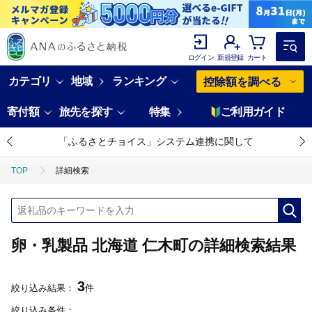
ログイン
新規登録
カート
カテゴリ
地域
ランキング
控除額を調べる
寄付額
旅先を探す
特集
ご利用ガイド
「ふるさとチョイス」システム連携に関して
TOP
詳細検索
卵・乳製品 北海道 仁木町の詳細検索結果
3
絞り込み結果：
件
絞り込み条件：