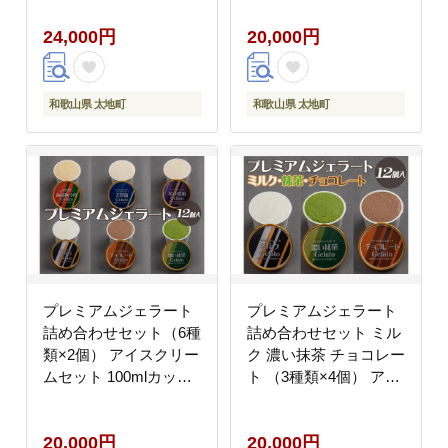
ー【ntbt700-03A】
100mlカップ ゆあさジ
24,000円
20,000円
ェラートラボラトリー
【ntbt703】
和歌山県 太地町
和歌山県 太地町
プレミアムジェラート
プレミアムジェラート
詰め合わせセット（6種
詰め合わせセット ミル
類×2個） アイスクリー
ク 濃い抹茶 チョコレー
ムセット 100mlカップ
ト （3種類×4個） アイ
ゆあさジェラートラボ
スクリームセット
ラトリー【ntbt701】
100mlカップ ゆあさジ
20,000円
20,000円
ェラートラボラトリー