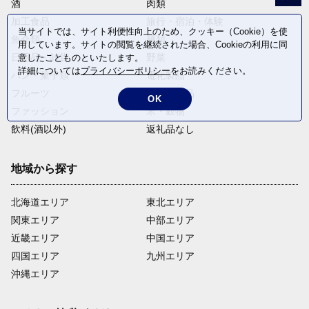
酒
肉類
加工食品
旅行・宿泊・体験
当サイトでは、サイト利便性向上のため、クッキー（Cookie）を使
魚介類
麺類
用しています。サイトの閲覧を継続された場合、Cookieの利用に同
日用品・雑貨
野菜
意したことものといたします。
詳細については
プライバシーポリシー
をお読みください。
パン・菓子類
電化製品
フルーツ
卵・乳製品
OK
ファッション
米・穀物
飲料(酒以外)
返礼品なし
地域から探す
北海道エリア
東北エリア
関東エリア
中部エリア
近畿エリア
中国エリア
四国エリア
九州エリア
沖縄エリア