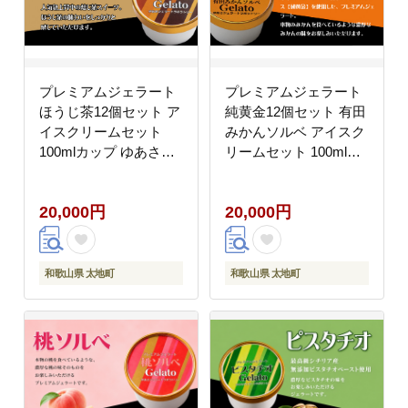
プレミアムジェラート
プレミアムジェラート
ほうじ茶12個セット ア
純黄金12個セット 有田
イスクリームセット
みかんソルベ アイスク
100mlカップ ゆあさジ
リームセット 100mlカ
ェラートラボラトリー
ップ ゆあさジェラート
【ntbt700-07】
ラボラトリー【ntbt700-
20,000円
20,000円
08】
和歌山県 太地町
和歌山県 太地町