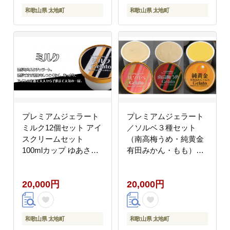
和歌山県 太地町
和歌山県 太地町
プレミアムジェラート
プレミアムジェラート
ミルク12個セット アイ
／ソルベ３種セット
スクリームセット
（南高梅うめ・純黄金
100mlカップ ゆあさジ
有田みかん・もも）／
ェラートラボラトリー
ジェラート アイスクリ
【ntbt700-01】
ーム プレミアムソルベ
20,000円
20,000円
100ml／ゆあさジェラ
ートラボラトリー 紀伊
国屋文左衛門本舗
【ntbt704】
和歌山県 太地町
和歌山県 太地町