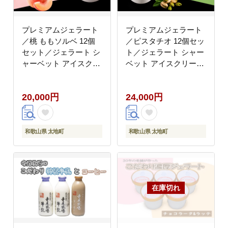
プレミアムジェラート
プレミアムジェラート
／桃 ももソルベ 12個
／ピスタチオ 12個セッ
セット／ジェラート シ
ト／ジェラート シャー
ャーベット アイスクリ
ベット アイスクリーム
ーム 100ml ／ゆあさジ
100ml ／ゆあさジェラ
ェラートラボラトリー
ートラボラトリー 紀伊
20,000円
24,000円
紀伊国屋文左衛門本舗
国屋文左衛門本舗
【ntbt700-10】
【ntbt700-11】
和歌山県 太地町
和歌山県 太地町