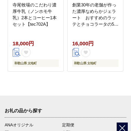
寺尾牧場のこだわり濃
創業30年の老舗が作っ
厚牛乳（ノンホモ牛
た濃厚なめらかジェラ
乳）2本とコーヒー1本
ート おすすめのラッ
セット【tec702A】
テとチョコラータの5個
入り / ジェラート アイ
ス クリーム アイスクリ
18,000円
16,000円
ーム おやつ チョコレー
ト チョコ 【tecj1010】
和歌山県 太地町
和歌山県 太地町
お礼の品から探す
ANAオリジナル
定期便