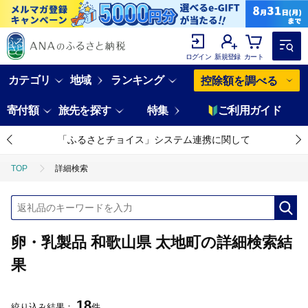
ログイン
新規登録
カート
カテゴリ
地域
ランキング
控除額を調べる
寄付額
旅先を探す
特集
ご利用ガイド
「ふるさとチョイス」システム連携に関して
TOP
詳細検索
卵・乳製品 和歌山県 太地町の詳細検索結
果
18
絞り込み結果：
件