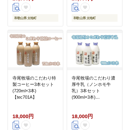
【ntbt702】
和歌山県 太地町
和歌山県 太地町
寺尾牧場のこだわり特
寺尾牧場のこだわり濃
製コーヒー3本セット
厚牛乳（ノンホモ牛
(720ml×3本)
乳）3本セット
【tec701A】
(900ml×3本)
【tec700A】
18,000円
18,000円