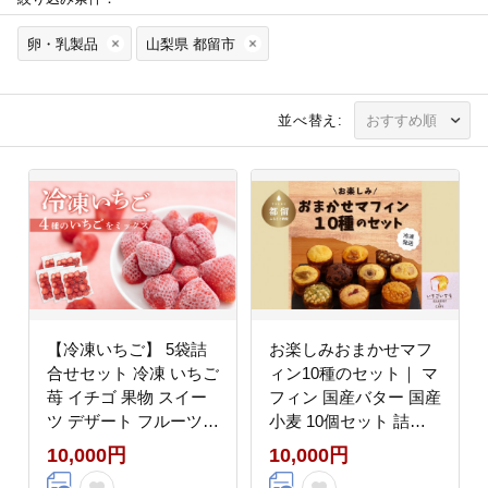
卵・乳製品
山梨県 都留市
並べ替え:
【冷凍いちご】 5袋詰
お楽しみおまかせマフ
合せセット 冷凍 いちご
ィン10種のセット｜ マ
苺 イチゴ 果物 スイー
フィン 国産バター 国産
ツ デザート フルーツ
小麦 10個セット 詰め
アイス ジャム シャーベ
合わせ
10,000円
10,000円
ット スムージー かき氷