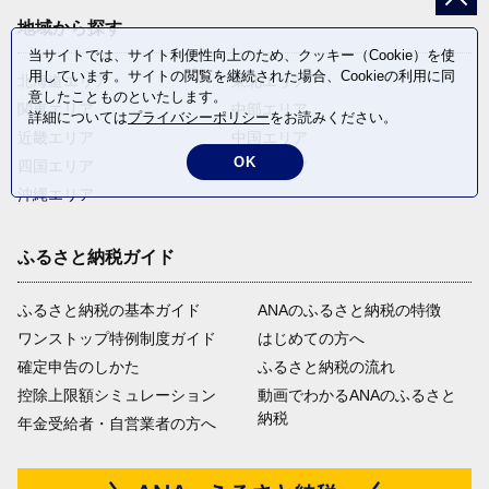
地域から探す
当サイトでは、サイト利便性向上のため、クッキー（Cookie）を使
用しています。サイトの閲覧を継続された場合、Cookieの利用に同
北海道エリア
東北エリア
意したことものといたします。
関東エリア
中部エリア
詳細については
プライバシーポリシー
をお読みください。
近畿エリア
中国エリア
OK
四国エリア
九州エリア
沖縄エリア
ふるさと納税ガイド
ふるさと納税の基本ガイド
ANAのふるさと納税の特徴
ワンストップ特例制度ガイド
はじめての方へ
確定申告のしかた
ふるさと納税の流れ
控除上限額シミュレーション
動画でわかるANAのふるさと
納税
年金受給者・自営業者の方へ