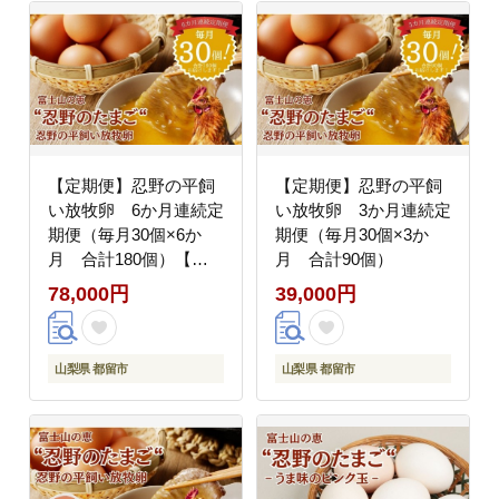
tamago TAMAGO
【定期便】忍野の平飼
【定期便】忍野の平飼
い放牧卵 6か月連続定
い放牧卵 3か月連続定
期便（毎月30個×6か
期便（毎月30個×3か
月 合計180個）【定
月 合計90個）
期便 たまご 卵 玉
78,000円
39,000円
子 平飼い おしの
放牧】
山梨県 都留市
山梨県 都留市