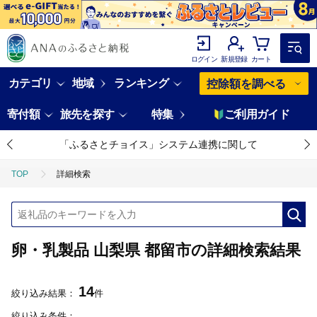
ログイン
新規登録
カート
カテゴリ
地域
ランキング
控除額を調べる
寄付額
旅先を探す
特集
ご利用ガイド
「ふるさとチョイス」システム連携に関して
TOP
詳細検索
卵・乳製品 山梨県 都留市の詳細検索結果
14
絞り込み結果：
件
絞り込み条件：