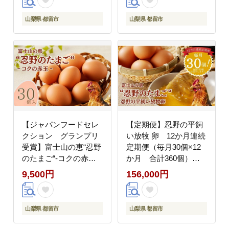
贈答 プレゼント
山梨県 都留市
山梨県 都留市
【ジャパンフードセレ
【定期便】忍野の平飼
クション グランプリ
い放牧 卵 12か月連続
受賞】富士山の恵“忍野
定期便（毎月30個×12
のたまご“‐コクの赤玉‐
か月 合計360個）
30個入｜赤玉卵 新鮮
【平飼い 放牧 たま
9,500円
156,000円
卵 産地直送卵 赤
ご 玉子 卵 おし
玉 新鮮 卵 たま
の 忍野 ３０個 】
ご 玉子 タマゴ 卵
山梨県 都留市
山梨県 都留市
かけご飯 高級卵 ギフ
ト お菓子作り卵 おしの