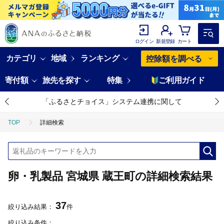
ログイン
新規登録
カート
カテゴリ
地域
ランキング
控除額を調べる
寄付額
旅先を探す
特集
ご利用ガイド
「ふるさとチョイス」システム連携に関して
TOP
詳細検索
卵・乳製品 宮城県 蔵王町の詳細検索結果
37
絞り込み結果：
件
絞り込み条件：