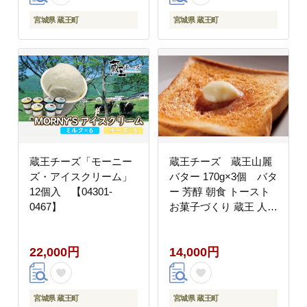
宮城県 蔵王町
宮城県 蔵王町
蔵王チーズ「モーニー
蔵王チーズ 蔵王山麗
ズ・アイスクリーム」
バター 170g×3個 バタ
12個入 【04301-
ー 芳醇 朝食 トースト
0467】
お菓子づくり 蔵王 人気
【04301-0193】
22,000円
14,000円
宮城県 蔵王町
宮城県 蔵王町