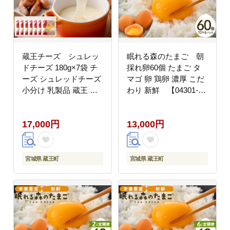
蔵王チーズ シュレッ
眠れる森のたまご 朝
ドチーズ 180g×7袋 チ
採れ卵60個 たまご タ
ーズ シュレッドチーズ
マゴ 卵 鶏卵 濃厚 こだ
小分け 乳製品 蔵王 人
わり 新鮮 【04301-
気 【04301-0813】
0792】
17,000円
13,000円
宮城県 蔵王町
宮城県 蔵王町