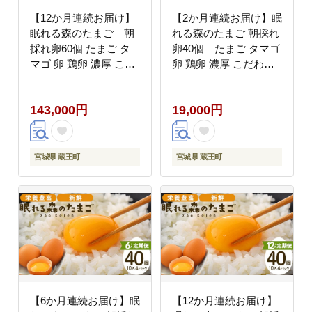
【12か月連続お届け】
【2か月連続お届け】眠
眠れる森のたまご 朝
れる森のたまご 朝採れ
採れ卵60個 たまご タ
卵40個 たまご タマゴ
マゴ 卵 鶏卵 濃厚 こだ
卵 鶏卵 濃厚 こだわり
わり 新鮮 【04301-
新鮮 定期便 【04301-
0796】
0797】
143,000円
19,000円
宮城県 蔵王町
宮城県 蔵王町
【6か月連続お届け】眠
【12か月連続お届け】