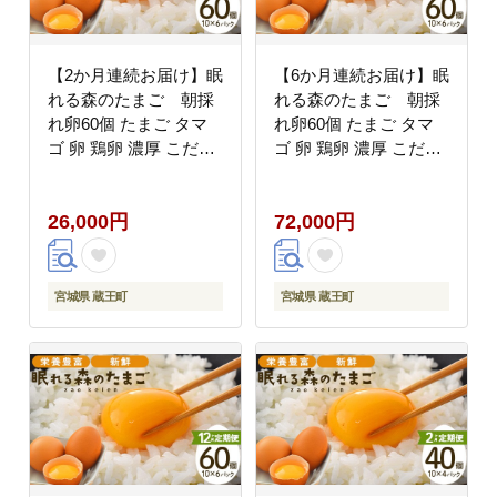
【2か月連続お届け】眠
【6か月連続お届け】眠
れる森のたまご 朝採
れる森のたまご 朝採
れ卵60個 たまご タマ
れ卵60個 たまご タマ
ゴ 卵 鶏卵 濃厚 こだわ
ゴ 卵 鶏卵 濃厚 こだわ
り 新鮮 【04301-
り 新鮮 【04301-
0793】
0795】
26,000円
72,000円
宮城県 蔵王町
宮城県 蔵王町