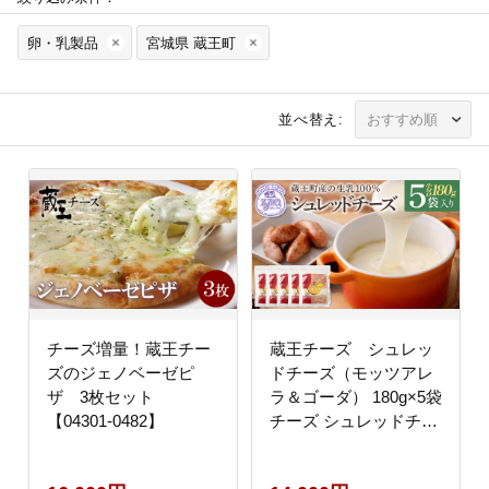
卵・乳製品
宮城県 蔵王町
並べ替え:
チーズ増量！蔵王チー
蔵王チーズ シュレッ
ズのジェノベーゼピ
ドチーズ（モッツアレ
ザ 3枚セット
ラ＆ゴーダ） 180g×5袋
【04301-0482】
チーズ シュレッドチー
ズ 小分け 乳製品 蔵王
人気 【04301-0192】