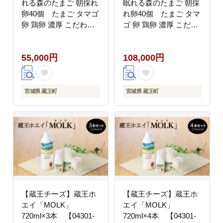
れる森のたまご 朝採れ
眠れる森のたまご 朝採
卵40個 たまご タマゴ
れ卵40個 たまご タマ
卵 鶏卵 濃厚 こだわり
ゴ 卵 鶏卵 濃厚 こだわ
新鮮 定期便 【04301-
り 新鮮 定期便
0798】
【04301-0799】
55,000円
108,000円
宮城県 蔵王町
宮城県 蔵王町
【蔵王チーズ】蔵王ホ
【蔵王チーズ】蔵王ホ
エイ「MOLK」
エイ「MOLK」
720ml×3本 【04301-
720ml×4本 【04301-