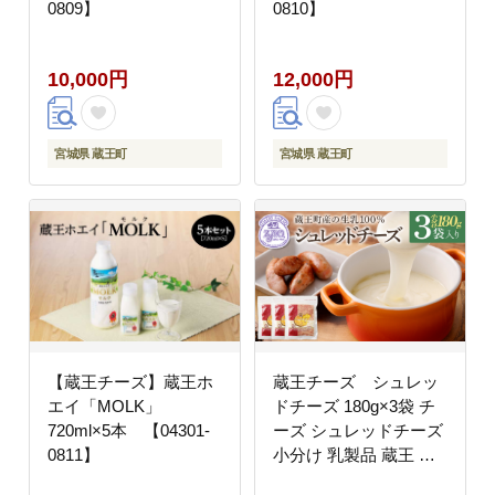
0809】
0810】
10,000円
12,000円
宮城県 蔵王町
宮城県 蔵王町
【蔵王チーズ】蔵王ホ
蔵王チーズ シュレッ
エイ「MOLK」
ドチーズ 180g×3袋 チ
720ml×5本 【04301-
ーズ シュレッドチーズ
0811】
小分け 乳製品 蔵王 人
気 【04301-0812】