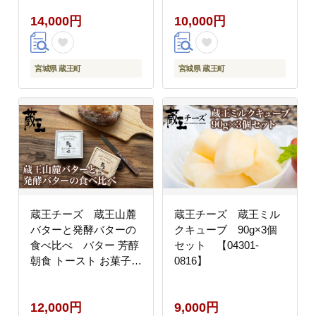
14,000円
10,000円
宮城県 蔵王町
宮城県 蔵王町
蔵王チーズ 蔵王山麓
蔵王チーズ 蔵王ミル
バターと発酵バターの
クキューブ 90g×3個
食べ比べ バター 芳醇
セット 【04301-
朝食 トースト お菓子づ
0816】
くり 蔵王 人気【04301-
0814】
12,000円
9,000円