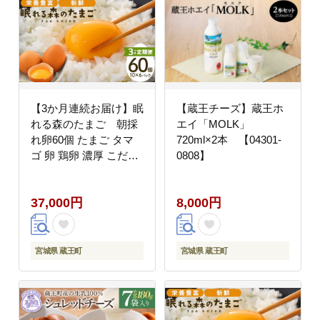
【3か月連続お届け】眠
【蔵王チーズ】蔵王ホ
れる森のたまご 朝採
エイ「MOLK」
れ卵60個 たまご タマ
720ml×2本 【04301-
ゴ 卵 鶏卵 濃厚 こだわ
0808】
り 新鮮 【04301-
0794】
37,000円
8,000円
宮城県 蔵王町
宮城県 蔵王町