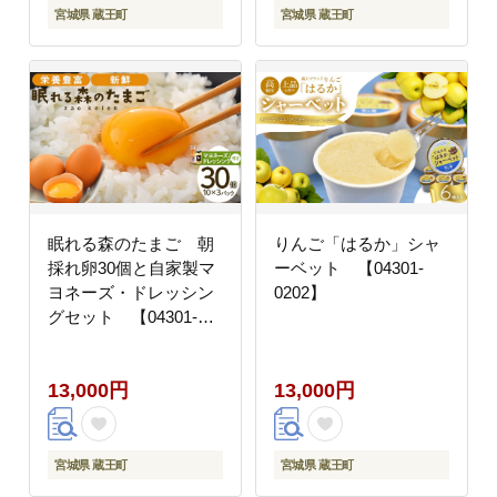
宮城県 蔵王町
宮城県 蔵王町
眠れる森のたまご 朝
りんご「はるか」シャ
採れ卵30個と自家製マ
ーベット 【04301-
ヨネーズ・ドレッシン
0202】
グセット 【04301-
0182】
13,000円
13,000円
宮城県 蔵王町
宮城県 蔵王町