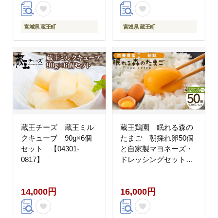
宮城県 蔵王町
宮城県 蔵王町
蔵王チーズ 蔵王ミル
蔵王鶏園 眠れる森の
クキューブ 90g×6個
たまご 朝採れ卵50個
セット 【04301-
と自家製マヨネーズ・
0817】
ドレッシングセット
【04301-0181】
14,000円
16,000円