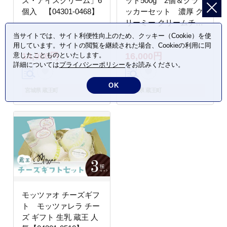
ズ・アイスクリーム」6
ッド500g 2個＆クラ
個入 【04301-0468】
ッカーセット 濃厚 ク
リーミー クリームチー
ズ チーズ 蔵王 人気
当サイトでは、サイト利便性向上のため、クッキー（Cookie）を使
【04301-0495】
用しています。サイトの閲覧を継続された場合、Cookieの利用に同
意したことものといたします。
14,000円
16,000円
詳細については
プライバシーポリシー
をお読みください。
OK
宮城県 蔵王町
宮城県 蔵王町
モッツァオ チーズギフ
ト モッツァレラ チー
ズ ギフト 生乳 蔵王 人