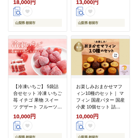
18,000円
13,000円
山梨県 都留市
山梨県 都留市
【冷凍いちご】 5袋詰
お楽しみおまかせマフ
合せセット 冷凍 いちご
ィン10種のセット｜ マ
苺 イチゴ 果物 スイー
フィン 国産バター 国産
ツ デザート フルーツ
小麦 10個セット 詰め
アイス ジャム シャーベ
合わせ
10,000円
10,000円
ット スムージー かき氷
贈答 プレゼント
山梨県 都留市
山梨県 都留市