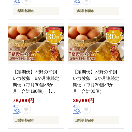
玉 新鮮 卵 たま
の 忍野 ３０個 】
ご 玉子 タマゴ 卵
山梨県 都留市
山梨県 都留市
かけご飯 高級卵 ギフ
ト お菓子作り卵 おしの
tamago TAMAGO
【定期便】忍野の平飼
【定期便】忍野の平飼
い放牧卵 6か月連続定
い放牧卵 3か月連続定
期便（毎月30個×6か
期便（毎月30個×3か
月 合計180個）【定
月 合計90個）
期便 たまご 卵 玉
78,000円
39,000円
子 平飼い おしの
放牧】
山梨県 都留市
山梨県 都留市