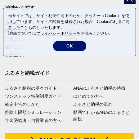
地域から探す
当サイトでは、サイト利便性向上のため、クッキー（Cookie）を使
用しています。サイトの閲覧を継続された場合、Cookieの利用に同
北海道エリア
東北エリア
意したことものといたします。
関東エリア
中部エリア
詳細については
プライバシーポリシー
をお読みください。
近畿エリア
中国エリア
OK
四国エリア
九州エリア
沖縄エリア
ふるさと納税ガイド
ふるさと納税の基本ガイド
ANAのふるさと納税の特徴
ワンストップ特例制度ガイド
はじめての方へ
確定申告のしかた
ふるさと納税の流れ
控除上限額シミュレーション
動画でわかるANAのふるさと
納税
年金受給者・自営業者の方へ