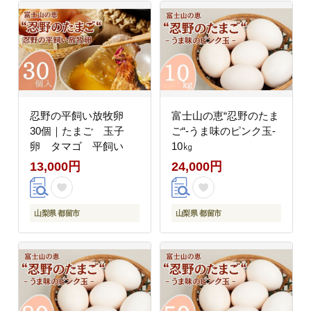
忍野の平飼い放牧卵
富士山の恵“忍野のたま
30個｜たまご 玉子
ご“‐うま味のピンク玉‐
卵 タマゴ 平飼い
10㎏
13,000円
24,000円
山梨県 都留市
山梨県 都留市