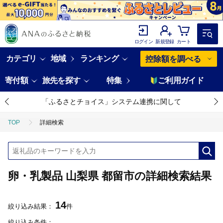
ログイン
新規登録
カート
カテゴリ
地域
ランキング
控除額を調べる
寄付額
旅先を探す
特集
ご利用ガイド
「ふるさとチョイス」システム連携に関して
TOP
詳細検索
卵・乳製品 山梨県 都留市の詳細検索結果
14
絞り込み結果：
件
絞り込み条件：