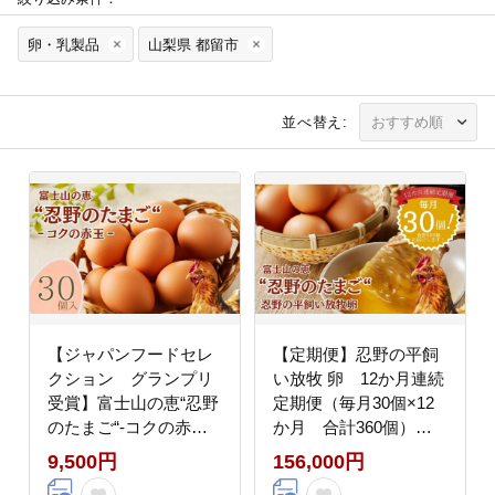
卵・乳製品
山梨県 都留市
並べ替え:
【ジャパンフードセレ
【定期便】忍野の平飼
クション グランプリ
い放牧 卵 12か月連続
受賞】富士山の恵“忍野
定期便（毎月30個×12
のたまご“‐コクの赤玉‐
か月 合計360個）
30個入｜赤玉卵 新鮮
【平飼い 放牧 たま
9,500円
156,000円
卵 産地直送卵 赤
ご 玉子 卵 おし