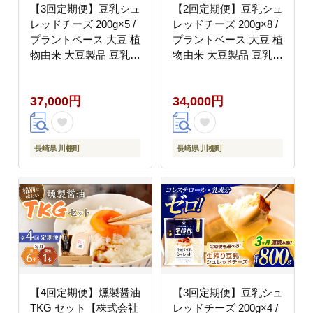
【3回定期便】豆乳シュ
【2回定期便】豆乳シュ
レッドチーズ 200g×5 /
レッドチーズ 200g×8 /
プラントベース 大豆 植
プラントベース 大豆 植
物由来 大豆製品 豆乳チ
物由来 大豆製品 豆乳チ
ーズ シュレッド ヴィー
ーズ シュレッド ヴィー
ガン 植物性 乳アレルギ
ガン 植物性 乳アレルギ
37,000円
34,000円
ー対応 ヘルシー コレス
ー対応 ヘルシー コレス
テロールゼロ ソイミル
テロールゼロ ソイミル
ク 健康 乳製品不使用
ク 健康 乳製品不使用
低カロリー パック【大
低カロリー パック【大
長崎県 川棚町
長崎県 川棚町
屋食品工業】 [OAB042]
屋食品工業】 [OAB062]
【4回定期便】燻製醤油
【3回定期便】豆乳シュ
TKG セット【株式会社
レッドチーズ 200g×4 /