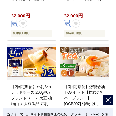
けご飯 たまご 濃厚たま
ーズ シュレッド ヴィー
ご タマゴ
ガン 植物性 乳アレルギ
32,000円
32,000円
ー対応 ヘルシー コレス
テロールゼロ ソイミル
ク 健康 乳製品不使用
低カロリー パック【大
長崎県 川棚町
長崎県 川棚町
屋食品工業】 [OAB055]
【2回定期便】豆乳シュ
【3回定期便】燻製醤油
レッドチーズ 200g×6 /
TKG セット【株式会社
プラントベース 大豆 植
ハーブランド】
物由来 大豆製品 豆乳チ
[OCB007] / 卵かけごは
ーズ シュレッド ヴィー
ん TKG 朝食 鶏卵 燻製
当サイトでは、サイト利便性向上のため、クッキー（Cookie）を使
ガン 植物性 乳アレルギ
醤油 スモーク ソース