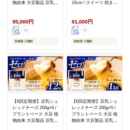
物由来 大豆製品 豆乳チ
15cm / スイーツ 焼き菓
ーズ シュレッド ヴィー
子 洋菓子【Sweets夢工
ガン 植物性 乳アレルギ
房 ル・リアン】
95,000円
91,000円
ー対応 ヘルシー コレス
[OAD008]
テロールゼロ ソイミル
ク 健康 乳製品不使用
低カロリー パック【大
長崎県 川棚町
長崎県 川棚町
屋食品工業】 [OAB058]
【6回定期便】豆乳シュ
【6回定期便】豆乳シュ
レッドチーズ 200g×6 /
レッドチーズ 200g×5 /
プラントベース 大豆 植
プラントベース 大豆 植
物由来 大豆製品 豆乳チ
物由来 大豆製品 豆乳チ
ーズ シュレッド ヴィー
ーズ シュレッド ヴィー