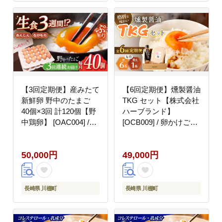
【3回定期便】産みたて
【6回定期便】燻製醤油
新鮮卵 野中のたまご
TKG セット【株式会社
40個×3回 計120個【野
ハーブランド】
中鶏卵】 [OAC004] /卵
[OCB009] / 卵かけごは
たまご 高級卵 卵焼き
ん TKG 朝食 鶏卵 燻製
卵かけご飯 たまご 濃厚
醤油 スモーク ソース
50,000円
49,000円
たまご タマゴ
甘口醤油 しょうゆ あま
くち 調味料
長崎県 川棚町
長崎県 川棚町