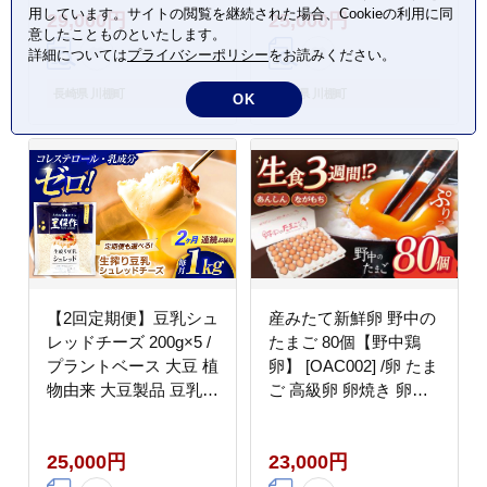
用しています。サイトの閲覧を継続された場合、Cookieの利用に同
29,000円
25,000円
ー対応 ヘルシー コレス
甘口醤油 しょうゆ あま
意したことものといたします。
テロールゼロ ソイミル
くち 調味料
詳細については
プライバシーポリシー
をお読みください。
ク 健康 乳製品不使用
低カロリー パック【大
長崎県 川棚町
長崎県 川棚町
OK
屋食品工業】 [OAB048]
【2回定期便】豆乳シュ
産みたて新鮮卵 野中の
レッドチーズ 200g×5 /
たまご 80個【野中鶏
プラントベース 大豆 植
卵】 [OAC002] /卵 たま
物由来 大豆製品 豆乳チ
ご 高級卵 卵焼き 卵か
ーズ シュレッド ヴィー
けご飯 たまご 濃厚たま
ガン 植物性 乳アレルギ
ご タマゴ
25,000円
23,000円
ー対応 ヘルシー コレス
テロールゼロ ソイミル