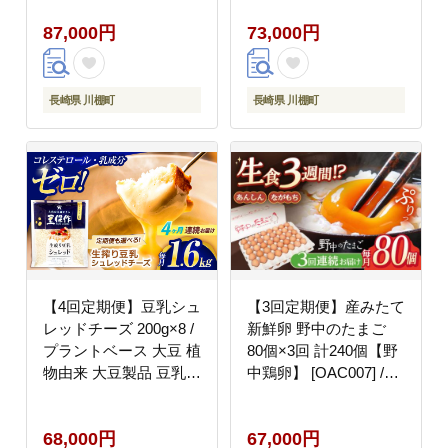
ガン 植物性 乳アレルギ
ガン 植物性 乳アレルギ
87,000円
73,000円
ー対応 ヘルシー コレス
ー対応 ヘルシー コレス
テロールゼロ ソイミル
テロールゼロ ソイミル
ク 健康 乳製品不使用
ク 健康 乳製品不使用
低カロリー パック【大
低カロリー パック【大
長崎県 川棚町
長崎県 川棚町
屋食品工業】 [OAB051]
屋食品工業】 [OAB044]
【4回定期便】豆乳シュ
【3回定期便】産みたて
レッドチーズ 200g×8 /
新鮮卵 野中のたまご
プラントベース 大豆 植
80個×3回 計240個【野
物由来 大豆製品 豆乳チ
中鶏卵】 [OAC007] /卵
ーズ シュレッド ヴィー
たまご 高級卵 卵焼き
ガン 植物性 乳アレルギ
卵かけご飯 たまご 濃厚
68,000円
67,000円
ー対応 ヘルシー コレス
たまご タマゴ