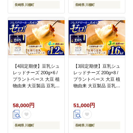
低カロリー パック【大
低カロリー パック【大
長崎県 川棚町
長崎県 川棚町
屋食品工業】 [OAB037]
屋食品工業】 [OAB057]
【4回定期便】豆乳シュ
【3回定期便】豆乳シュ
レッドチーズ 200g×6 /
レッドチーズ 200g×8 /
プラントベース 大豆 植
プラントベース 大豆 植
物由来 大豆製品 豆乳チ
物由来 大豆製品 豆乳チ
ーズ シュレッド ヴィー
ーズ シュレッド ヴィー
ガン 植物性 乳アレルギ
ガン 植物性 乳アレルギ
58,000円
51,000円
ー対応 ヘルシー コレス
ー対応 ヘルシー コレス
テロールゼロ ソイミル
テロールゼロ ソイミル
ク 健康 乳製品不使用
ク 健康 乳製品不使用
低カロリー パック【大
低カロリー パック【大
長崎県 川棚町
長崎県 川棚町
屋食品工業】 [OAB050]
屋食品工業】 [OAB063]