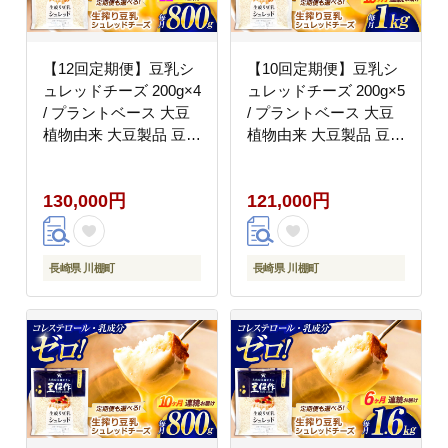
【12回定期便】豆乳シ
【10回定期便】豆乳シ
ュレッドチーズ 200g×4
ュレッドチーズ 200g×5
/ プラントベース 大豆
/ プラントベース 大豆
植物由来 大豆製品 豆乳
植物由来 大豆製品 豆乳
チーズ シュレッド ヴィ
チーズ シュレッド ヴィ
ーガン 植物性 乳アレル
ーガン 植物性 乳アレル
130,000円
121,000円
ギー対応 ヘルシー コレ
ギー対応 ヘルシー コレ
ステロールゼロ ソイミ
ステロールゼロ ソイミ
ルク 健康 乳製品不使用
ルク 健康 乳製品不使用
低カロリー パック【大
低カロリー パック【大
長崎県 川棚町
長崎県 川棚町
屋食品工業】 [OAB039]
屋食品工業】 [OAB045]