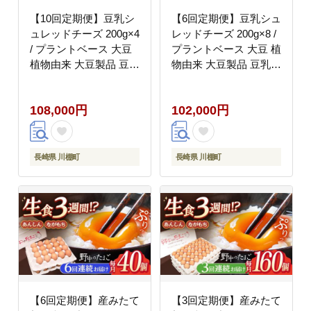
【10回定期便】豆乳シ
【6回定期便】豆乳シュ
ュレッドチーズ 200g×4
レッドチーズ 200g×8 /
/ プラントベース 大豆
プラントベース 大豆 植
植物由来 大豆製品 豆乳
物由来 大豆製品 豆乳チ
チーズ シュレッド ヴィ
ーズ シュレッド ヴィー
ーガン 植物性 乳アレル
ガン 植物性 乳アレルギ
108,000円
102,000円
ギー対応 ヘルシー コレ
ー対応 ヘルシー コレス
ステロールゼロ ソイミ
テロールゼロ ソイミル
ルク 健康 乳製品不使用
ク 健康 乳製品不使用
低カロリー パック【大
低カロリー パック【大
長崎県 川棚町
長崎県 川棚町
屋食品工業】 [OAB038]
屋食品工業】 [OAB065]
【6回定期便】産みたて
【3回定期便】産みたて