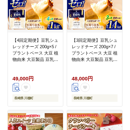
【4回定期便】豆乳シュ
【3回定期便】豆乳シュ
レッドチーズ 200g×5 /
レッドチーズ 200g×7 /
プラントベース 大豆 植
プラントベース 大豆 植
物由来 大豆製品 豆乳チ
物由来 大豆製品 豆乳チ
ーズ シュレッド ヴィー
ーズ シュレッド ヴィー
ガン 植物性 乳アレルギ
ガン 植物性 乳アレルギ
49,000円
48,000円
ー対応 ヘルシー コレス
ー対応 ヘルシー コレス
テロールゼロ ソイミル
テロールゼロ ソイミル
ク 健康 乳製品不使用
ク 健康 乳製品不使用
低カロリー パック【大
低カロリー パック【大
長崎県 川棚町
長崎県 川棚町
屋食品工業】 [OAB043]
屋食品工業】 [OAB056]