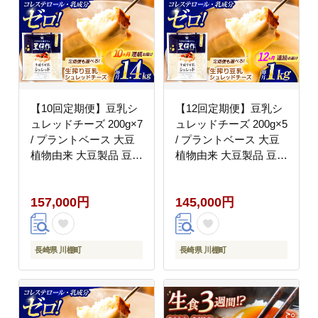
【10回定期便】豆乳シ
【12回定期便】豆乳シ
ュレッドチーズ 200g×7
ュレッドチーズ 200g×5
/ プラントベース 大豆
/ プラントベース 大豆
植物由来 大豆製品 豆乳
植物由来 大豆製品 豆乳
チーズ シュレッド ヴィ
チーズ シュレッド ヴィ
ーガン 植物性 乳アレル
ーガン 植物性 乳アレル
157,000円
145,000円
ギー対応 ヘルシー コレ
ギー対応 ヘルシー コレ
ステロールゼロ ソイミ
ステロールゼロ ソイミ
ルク 健康 乳製品不使用
ルク 健康 乳製品不使用
低カロリー パック【大
低カロリー パック【大
長崎県 川棚町
長崎県 川棚町
屋食品工業】 [OAB059]
屋食品工業】 [OAB046]