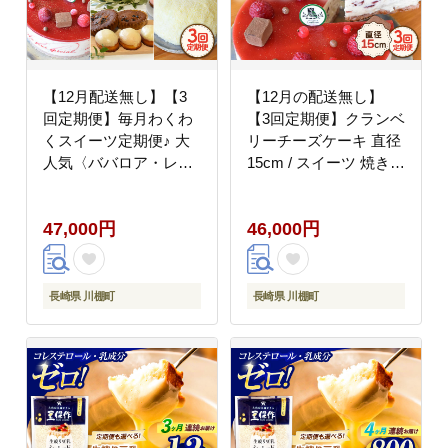
【12月配送無し】【3
【12月の配送無し】
回定期便】毎月わくわ
【3回定期便】クランベ
くスイーツ定期便♪ 大
リーチーズケーキ 直径
人気〈ババロア・レア
15cm / スイーツ 焼き菓
チーズケーキ・焼菓
子 洋菓子【Sweets夢工
子〉【Sweets夢工房
房 ル・リアン】
47,000円
46,000円
ル・リアン】[OAD011]
[OAD007]
/ スイーツ 焼菓子 焼き
菓子 洋菓子
長崎県 川棚町
長崎県 川棚町