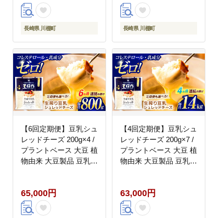
テロールゼロ ソイミル
ク 健康 乳製品不使用
低カロリー パック【大
長崎県 川棚町
長崎県 川棚町
屋食品工業】 [OAB064]
【6回定期便】豆乳シュ
【4回定期便】豆乳シュ
レッドチーズ 200g×4 /
レッドチーズ 200g×7 /
プラントベース 大豆 植
プラントベース 大豆 植
物由来 大豆製品 豆乳チ
物由来 大豆製品 豆乳チ
ーズ シュレッド ヴィー
ーズ シュレッド ヴィー
ガン 植物性 乳アレルギ
ガン 植物性 乳アレルギ
65,000円
63,000円
ー対応 ヘルシー コレス
ー対応 ヘルシー コレス
テロールゼロ ソイミル
テロールゼロ ソイミル
ク 健康 乳製品不使用
ク 健康 乳製品不使用