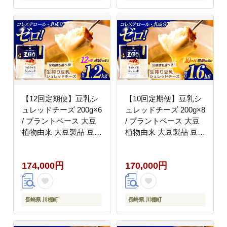
屋食品工業】 [OAB060]
【12回定期便】豆乳シ
【10回定期便】豆乳シ
ュレッドチーズ 200g×6
ュレッドチーズ 200g×8
/ プラントベース 大豆
/ プラントベース 大豆
植物由来 大豆製品 豆乳
植物由来 大豆製品 豆乳
チーズ シュレッド ヴィ
チーズ シュレッド ヴィ
ーガン 植物性 乳アレル
ーガン 植物性 乳アレル
174,000円
170,000円
ギー対応 ヘルシー コレ
ギー対応 ヘルシー コレ
ステロールゼロ ソイミ
ステロールゼロ ソイミ
ルク 健康 乳製品不使用
ルク 健康 乳製品不使用
低カロリー パック【大
低カロリー パック【大
長崎県 川棚町
長崎県 川棚町
屋食品工業】 [OAB053]
屋食品工業】 [OAB066]