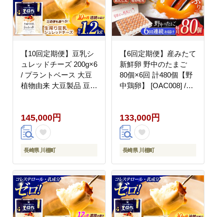
【10回定期便】豆乳シ
【6回定期便】産みたて
ュレッドチーズ 200g×6
新鮮卵 野中のたまご
/ プラントベース 大豆
80個×6回 計480個【野
植物由来 大豆製品 豆乳
中鶏卵】 [OAC008] /卵
チーズ シュレッド ヴィ
たまご 高級卵 卵焼き
ーガン 植物性 乳アレル
卵かけご飯 たまご 濃厚
145,000円
133,000円
ギー対応 ヘルシー コレ
たまご タマゴ
ステロールゼロ ソイミ
ルク 健康 乳製品不使用
低カロリー パック【大
長崎県 川棚町
長崎県 川棚町
屋食品工業】 [OAB052]