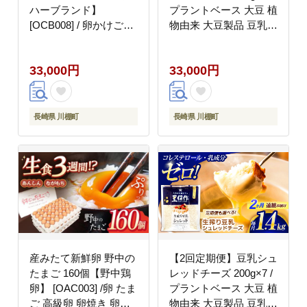
ハーブランド】
プラントベース 大豆 植
[OCB008] / 卵かけごは
物由来 大豆製品 豆乳チ
ん TKG 朝食 鶏卵 燻製
ーズ シュレッド ヴィー
醤油 スモーク ソース
ガン 植物性 乳アレルギ
33,000円
33,000円
甘口醤油 しょうゆ あま
ー対応 ヘルシー コレス
くち 調味料
テロールゼロ ソイミル
ク 健康 乳製品不使用
低カロリー パック【大
長崎県 川棚町
長崎県 川棚町
屋食品工業】 [OAB035]
産みたて新鮮卵 野中の
【2回定期便】豆乳シュ
たまご 160個【野中鶏
レッドチーズ 200g×7 /
卵】 [OAC003] /卵 たま
プラントベース 大豆 植
ご 高級卵 卵焼き 卵か
物由来 大豆製品 豆乳チ