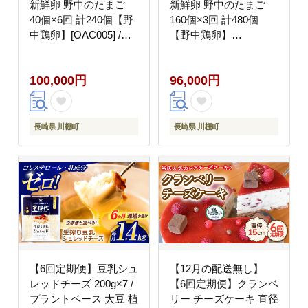
新鮮卵 野中のたまご
新鮮卵 野中のたまご
40個×6回 計240個【野
160個×3回 計480個
中鶏卵】[OAC005] /卵
【野中鶏卵】
たまご 高級卵 卵焼き
[OAC010] /卵 たまご 高
卵かけご飯 たまご 濃厚
級卵 卵焼き 卵かけご飯
100,000円
96,000円
たまご
たまご 濃厚たまご タマ
ゴ
長崎県 川棚町
長崎県 川棚町
【6回定期便】豆乳シュ
【12月の配送無し】
レッドチーズ 200g×7 /
【6回定期便】クランベ
プラントベース 大豆 植
リー チーズケーキ 直径