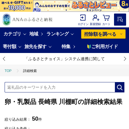
ログイン
新規登録
カート
カテゴリ
地域
ランキング
控除額を調べる
寄付額
旅先を探す
特集
ご利用ガイド
「ふるさとチョイス」システム連携に関して
TOP
詳細検索
卵・乳製品 長崎県 川棚町の詳細検索結果
50
絞り込み結果：
件
絞り込み条件：