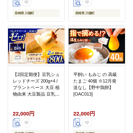
ク 健康 乳製品不使用
低カロリー パック【大
長崎県 川棚町
長崎県 川棚町
屋食品工業】 [OAB041]
【2回定期便】豆乳シュ
平飼い もみじ の 高級
レッドチーズ 200g×4 /
たまご 40個 ※12月発
プラントベース 大豆 植
送なし【野中鶏卵】
物由来 大豆製品 豆乳チ
[OAC013]
ーズ シュレッド ヴィー
ガン 植物性 乳アレルギ
22,000円
22,000円
ー対応 ヘルシー コレス
テロールゼロ ソイミル
ク 健康 乳製品不使用