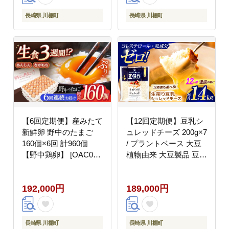
ルク 健康 乳製品不使用
低カロリー パック【大
長崎県 川棚町
長崎県 川棚町
屋食品工業】 [OAB067]
【6回定期便】産みたて
【12回定期便】豆乳シ
新鮮卵 野中のたまご
ュレッドチーズ 200g×7
160個×6回 計960個
/ プラントベース 大豆
【野中鶏卵】 [OAC011]
植物由来 大豆製品 豆乳
/卵 たまご 高級卵 卵焼
チーズ シュレッド ヴィ
き 卵かけご飯 たまご
ーガン 植物性 乳アレル
192,000円
189,000円
濃厚たまご タマゴ
ギー対応 ヘルシー コレ
ステロールゼロ ソイミ
ルク 健康 乳製品不使用
低カロリー パック【大
長崎県 川棚町
長崎県 川棚町