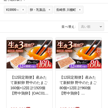
¥19999～
卵・乳製品
長崎県 川棚町
並べ替え:
【12回定期便】産みた
【12回定期便】産みた
て新鮮卵 野中のたまご
て新鮮卵 野中のたまご
160個×12回 計1920個
80個×12回 計960個
【野中鶏卵】[OAC012]
【野中鶏卵】
/卵 たまご 高級卵 卵焼
[OAC009] /卵 たまご 高
き 卵かけご飯 たまご
級卵 卵焼き 卵かけご飯