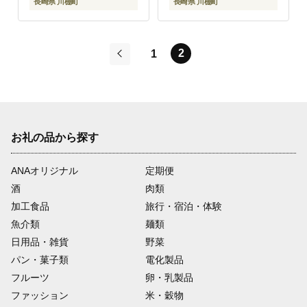
低カロリー パック【大
長崎県 川棚町
長崎県 川棚町
屋食品工業】 [OAB034]
2
1
前
お礼の品から探す
ANAオリジナル
定期便
酒
肉類
加工食品
旅行・宿泊・体験
魚介類
麺類
日用品・雑貨
野菜
パン・菓子類
電化製品
フルーツ
卵・乳製品
ファッション
米・穀物