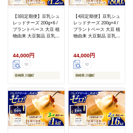
【3回定期便】豆乳シュ
【4回定期便】豆乳シュ
レッドチーズ 200g×6 /
レッドチーズ 200g×4 /
プラントベース 大豆 植
プラントベース 大豆 植
物由来 大豆製品 豆乳チ
物由来 大豆製品 豆乳チ
ーズ シュレッド ヴィー
ーズ シュレッド ヴィー
ガン 植物性 乳アレルギ
ガン 植物性 乳アレルギ
44,000円
44,000円
ー対応 ヘルシー コレス
ー対応 ヘルシー コレス
テロールゼロ ソイミル
テロールゼロ ソイミル
ク 健康 乳製品不使用
ク 健康 乳製品不使用
低カロリー パック【大
低カロリー パック【大
長崎県 川棚町
長崎県 川棚町
屋食品工業】 [OAB049]
屋食品工業】 [OAB036]