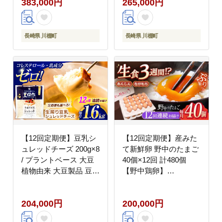
383,000円
265,000円
濃厚たまご タマゴ
たまご 濃厚たまご タマ
ゴ
長崎県 川棚町
長崎県 川棚町
【12回定期便】豆乳シ
【12回定期便】産みた
ュレッドチーズ 200g×8
て新鮮卵 野中のたまご
/ プラントベース 大豆
40個×12回 計480個
植物由来 大豆製品 豆乳
【野中鶏卵】
チーズ シュレッド ヴィ
[OAC006] /卵 たまご 高
ーガン 植物性 乳アレル
級卵 卵焼き 卵かけご飯
204,000円
200,000円
ギー対応 ヘルシー コレ
たまご 濃厚たまご タマ
ステロールゼロ ソイミ
ゴ