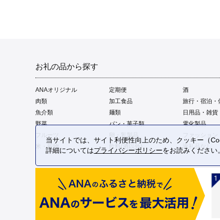
お礼の品から探す
ANAオリジナル
定期便
酒
肉類
加工食品
旅行・宿泊・
魚介類
麺類
日用品・雑貨
野菜
パン・菓子類
電化製品
フルーツ
卵・乳製品
ファッション
当サイトでは、サイト利便性向上のため、クッキー（Coo
米・穀物
飲料(酒以外)
返礼品なし
詳細については
プライバシーポリシー
をお読みください