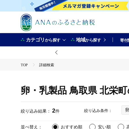
カテゴリ
地域
から探す
から探す
寄付
TOP
詳細検索
卵・乳製品 鳥取県 北栄
2
絞り込み条件：
絞り込み結果：
件
並べ替え：
おすすめ順
安い順