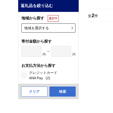
返礼品を絞り込む
2
全
件
地域から探す
選択中
地域を選択する
寄付金額から探す
～
円
円
お支払方法から探す
クレジットカード
ANA Pay
(2)
クリア
検索