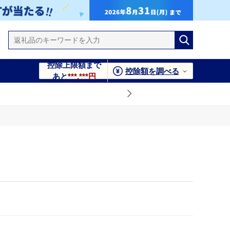
控除上限額まで
控除額を調べる
あと
***,***円