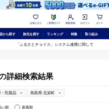
お気に入り
ご利用ガイド
新規登録
ログイン
カート
額から探す
旅先を探す
ランキング
特集
取り組み
「ふるさとチョイス」システム連携に関して
町の詳細検索結果
卵・乳製品
鳥取県 北栄町
高い順
新着順