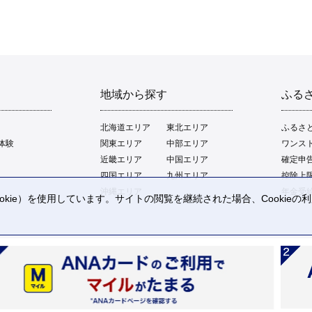
地域から探す
ふる
北海道エリア
東北エリア
ふるさ
体験
関東エリア
中部エリア
ワンス
近畿エリア
中国エリア
確定申
四国エリア
九州エリア
控除上
沖縄エリア
年金受
kie）を使用しています。サイトの閲覧を継続された場合、Cookie
。