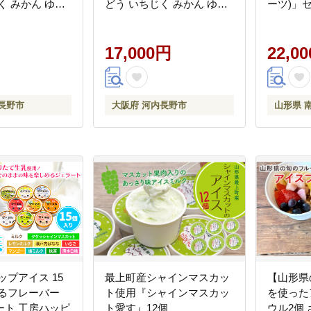
く みかん ゆず
どう いちじく みかん ゆず
ーツ)」
 詰め合わせ 農
キウイ 甘夏 詰め合わせ 農
園』 シ
 果実 フルーツ
家直送 完熟 果実 フルーツ
ハニーブ
シャインマスカッ
くだもの シャインマスカッ
17,000円
ウェア 
22,0
内長野 田中ぶど
ト 大阪 河内長野 田中ぶど
[2353]
う園
長野市
大阪府 河内長野市
山形県 
ップアイス 15
最上町産シャインマスカッ
【山形県
べるフレーバー
ト使用『シャインマスカッ
を使った
ート 工房ハッピ
ト愛す』12個
ウル2個 