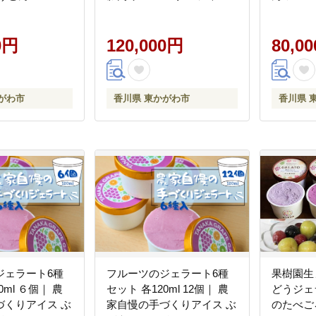
ベリー シャイ
ンマスカット サーモン キ
コーン 
 香川
ウイ 黒毛和牛 香川
カット 
0円
120,000円
80,0
がわ市
香川県 東かがわ市
香川県 
ジェラート6種
フルーツのジェラート6種
果樹園生
0ml ６個｜ 農
セット 各120ml 12個｜ 農
どうジェ
づくりアイス ぶ
家自慢の手づくりアイス ぶ
のたべご