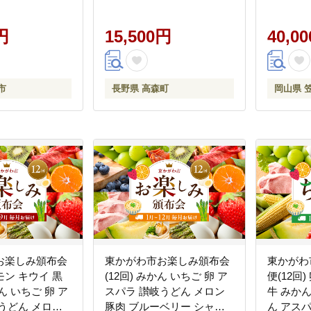
グルト あまお
ヨーグルト 飲むヨーグルト
＆甲和株
パッションフル
巨峰 シャインマスカット
アイス 
ップル ココナ
円
シャイン 信州市田酪農本セ
15,500円
インマス
40,0
ラ カカオ シャ
ット
いちご 
ット シャンパン
ゴー 岡山
 くるみ お取
05a---
市
長野県 高森町
岡山県 
サク スイーツ
県】（AC-3）
お楽しみ頒布会
東かがわ市お楽しみ頒布会
東かがわ
ーモン キウイ 黒
(12回) みかん いちご 卵 ア
便(12回
ん いちご 卵 ア
スパラ 讃岐うどん メロン
牛 みか
うどん メロン
豚肉 ブルーベリー シャイ
ん アス