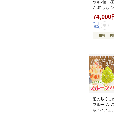
ウル2個×6
んぼ もも 
ット ラ・フ
74,000
F2Y-4428
山形県 山形
道の駅くし
フルーツパフ
枚 / パフェ