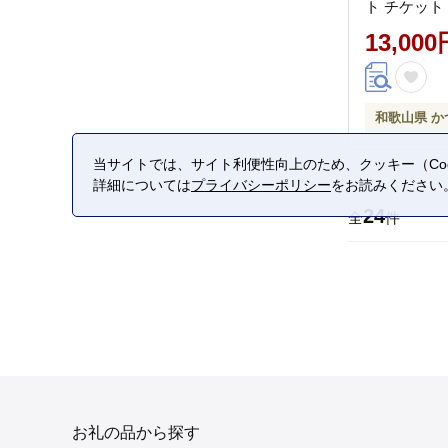
ト チケット
いちご 桃 
13,000
カット みか
キウイ まり
熟 道の駅 
山県【BK-kg
和歌山県 か
当サイトでは、サイト利便性向上のため、クッキー（Coo
詳細については
プライバシーポリシー
をお読みください
24
全
件
お礼の品から探す