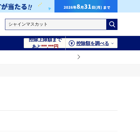
控除上限額まで
控除額を調べる
あと
***,***円