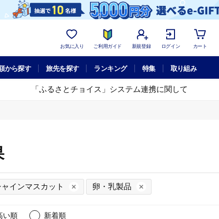
お気に入り
ご利用ガイド
新規登録
ログイン
カート
額から探す
旅先を探す
ランキング
特集
取り組み
「ふるさとチョイス」システム連携に関して
果
シャインマスカット
卵・乳製品
高い順
新着順