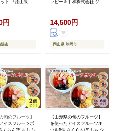
セット 『漆山果樹
ッピー＆甲和株式会社 ジェ
ャインマスカット
ラート アイス ミルク たた
ラック 藤稔 デラ
らシャインマスカット 清水
山形県 南陽市
00円
白桃 いちご 瀬戸内バナナ
14,500円
マンゴー 岡山県 笠岡市---
A-35a---
南陽市
岡山県 笠岡市
の旬のフルーツ】
【山形県の旬のフルーツ】
アイスフルーツボ
を使ったアイスフルーツボ
さくらんぼ もも シ
ウル6個 さくらんぼ もも シ