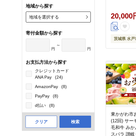
バニラ ヨー
地域から探す
う イチゴ 
ーツ パイナ
20,000
地域を選択する
ッツ ショコ
インマスカ
寄付金額から探す
塩キャラメル
茨城県 水戸
り寄せ サク
～
水戸市 茨城
円
円
お支払方法から探す
クレジットカード
ANA Pay
(24)
AmazonPay
(8)
PayPay
(8)
d払い
(8)
東かがわ市
(12回) サ
クリア
検索
毛和牛 みか
スパラ 讃岐