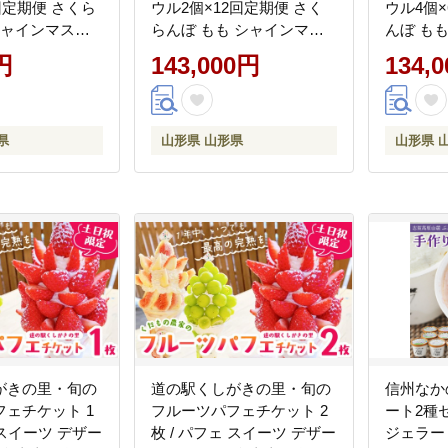
回定期便 さくら
ウル2個×12回定期便 さく
ウル4個
シャインマスカ
らんぼ もも シャインマス
んぼ も
ランス りんご
カット ラ・フランス りん
ット ラ
円
143,000円
134,
ご F2Y-4429
F2Y-4430
県
山形県 山形県
山形県 
がきの里・旬の
道の駅くしがきの里・旬の
信州なか
ェチケット 1
フルーツパフェチケット 2
ート2種セ
 スイーツ デザー
枚 / パフェ スイーツ デザー
ジェラート