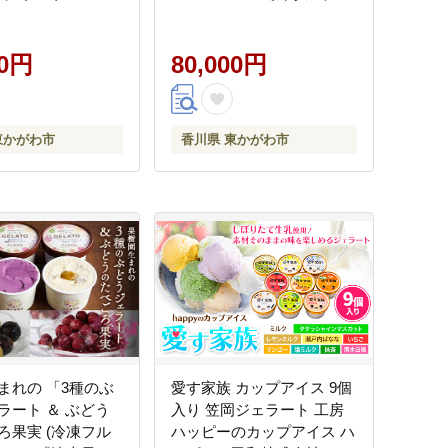
豚肉 シャインマス
ンマスカット 卵 キウイ 黒
香川
毛和牛 香川
00円
80,000円
東かがわ市
香川県 東かがわ市
まれの 「3種のぶ
愛す家族 カップアイス 9個
ラート ＆ ぶどう
入り 笠岡ジェラート 工房
ろ果実 (冷凍フル
ハッピーのカップアイス ハ