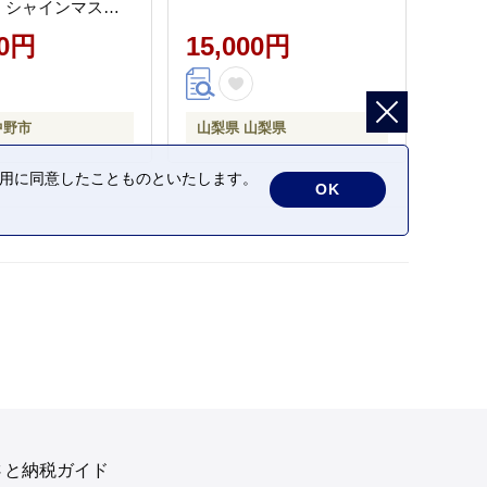
ス シャインマスカ
ご 苺 イチゴ 果物
00円
15,000円
 デザート 菓子 お
 長野県 ギフト プ
 冷凍 送料無料
51】
中野市
山梨県 山梨県
の利用に同意したことものといたします。
OK
さと納税ガイド