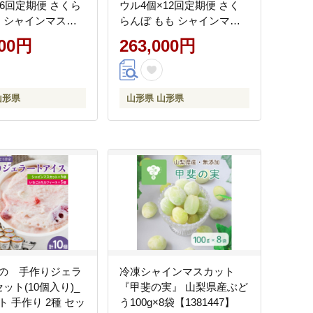
×6回定期便 さくら
ウル4個×12回定期便 さく
も シャインマスカ
らんぼ もも シャインマス
・フランス りんご
カット ラ・フランス りん
000円
263,000円
ご F2Y-4431
山形県
山形県 山形県
の 手作りジェラ
冷凍シャインマスカット
ット(10個入り)_
『甲斐の実』 山梨県産ぶど
 手作り 2種 セッ
う100g×8袋【1381447】