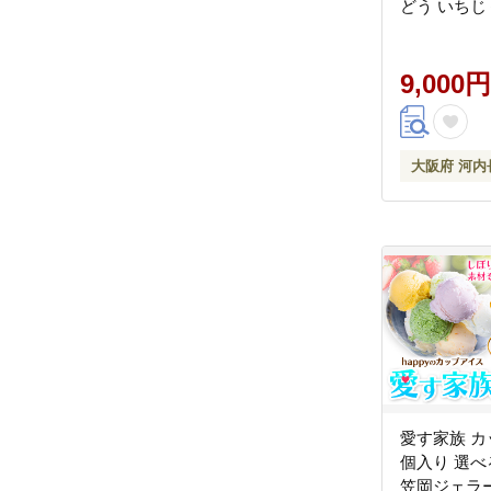
どう いちじ
キウイ 甘夏
家直送 完熟
くだもの 
9,000円
ト 大阪 河
う園
大阪府 河内
愛す家族 カ
個入り 選
笠岡ジェラ