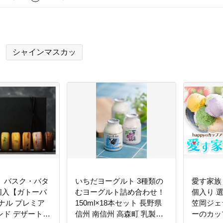
シャインマスカッ
IS】バスク・バタ
いちだヨーグルト 3種類の
愛す家族 
個入【ガトーバ
むヨーグルト詰め合わせ！
個入り 
ナル プレミア
150ml×18本セット 長野県
笠岡ジェ
ンド デザート
信州 南信州 高森町 乳製品
ーのカッ