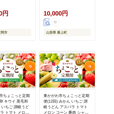
式会社 ジェラート
ミルク たたらシャ
カット 清水白桃
00円
10,000円
瀬戸内バナナ マン
県 笠岡市---C-
笠岡市
山形県 最上町
市ちょこっと定期
東かがわ市ちょこっと定期
) 卵 キウイ 黒毛和
便(12回) みかん いちご 讃
ん いちご 讃岐うど
岐うどん アスパラ トマト
パラ トマト メロン
メロン コーン 豚肉 シャイ