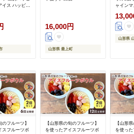
アイス ハッピー
ャインマ
会社 ジェラート
ンス りんご
13,0
ク たたらシャ
ット 清水白桃
円
16,000円
笠岡市---B-
山形県 
市
山形県 最上町
旬のフルーツ】
【山形県の旬のフルーツ】
【山形県
イスフルーツボ
を使ったアイスフルーツボ
を使った