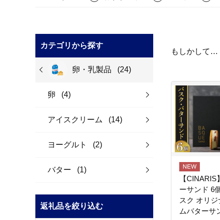
カテゴリから探す
もしかして…
卵・乳製品
(24)
卵
(4)
アイスクリーム
(14)
ヨーグルト
(2)
バター
(1)
【CINAR
ーサンド 6
スク オリジ
返礼品を絞り込む
ムバターサ