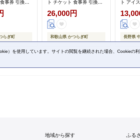
 食事券 引換券
ト チケット 食事券 引換券
ト アイ
柿 シャインマス
いちご 桃 柿 シャインマス
ット いち
円
26,000円
13,0
ん 梨 いちじく
カット みかん 梨 いちじく
スイーツ
ひめ 果物 旬 完
キウイ まりひめ 果物 旬 完
やつ 人気
かつらぎ町 和歌
熟 道の駅 かつらぎ町 和歌
レゼント
r046】
山県【BK-kgr047】
【12047
つらぎ町
和歌山県 かつらぎ町
長野県 
kie）を使用しています。サイトの閲覧を継続された場合、Cookie
。
地域から探す
ふる