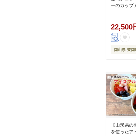
ーのカップ
＆甲和株式
アイス ミル
インマスカ
22,500
いちご 瀬戸内バナナ マン
ゴー 岡山県 
20a---
岡山県 笠岡
【山形県の
を使ったア