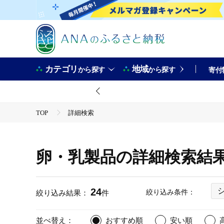
カテゴリ
地域
から探す
から探す
寄付
TOP
詳細検索
卵・乳製品の詳細検索結
24
絞り込み条件：
絞り込み結果：
件
並べ替え：
おすすめ順
安い順