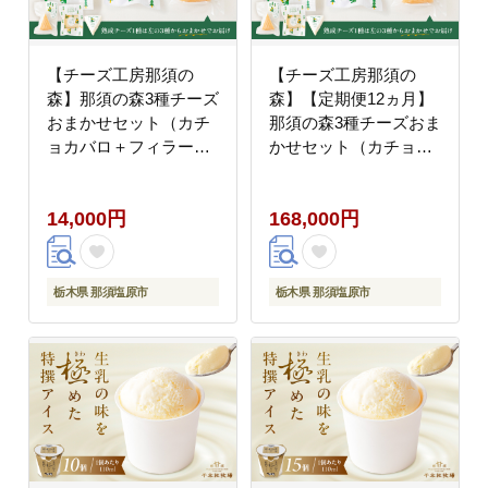
【チーズ工房那須の
【チーズ工房那須の
森】那須の森3種チーズ
森】【定期便12ヵ月】
おまかせセット（カチ
那須の森3種チーズおま
ョカバロ＋フィラータ
かせセット（カチョカ
スティック＋おまかせ
バロ＋フィラータステ
チーズ1種） ns003-001
ィック＋おまかせチー
14,000円
168,000円
ズ1種） 毎月届く 12ヵ
月 12回コース ns003-
002
栃木県 那須塩原市
栃木県 那須塩原市