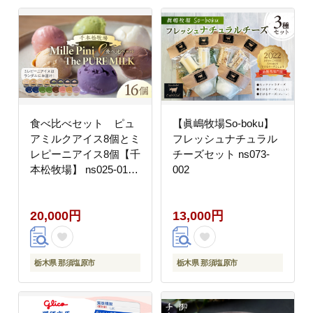
食べ比べセット ピュ
【眞嶋牧場So-boku】
アミルクアイス8個とミ
フレッシュナチュラル
レピーニアイス8個【千
チーズセット ns073-
本松牧場】 ns025-015-
002
16
20,000円
13,000円
栃木県 那須塩原市
栃木県 那須塩原市