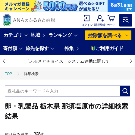
ログイン
新規登録
カート
カテゴリ
地域
ランキング
控除額を調べる
寄付額
旅先を探す
特集
ご利用ガイド
「ふるさとチョイス」システム連携に関して
TOP
詳細検索
卵・乳製品 栃木県 那須塩原市の詳細検索
結果
32
絞り込み結果：
件