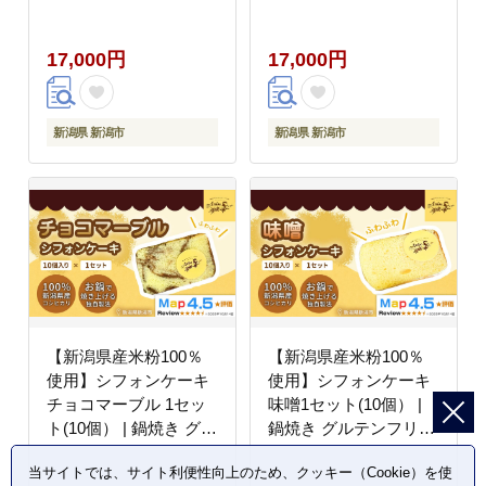
ー 健康 ヘルシー 焼き
健康 ヘルシー 焼き菓子
菓子 お菓子 スイーツ
お菓子 スイーツ ギフト
17,000円
17,000円
ギフト 贈り物 新潟市
贈り物 新潟市
新潟県 新潟市
新潟県 新潟市
【新潟県産米粉100％
【新潟県産米粉100％
使用】シフォンケーキ
使用】シフォンケーキ
チョコマーブル 1セッ
味噌1セット(10個） |
ト(10個） | 鍋焼き グル
鍋焼き グルテンフリー
テンフリー 健康 ヘルシ
健康 ヘルシー 焼き菓子
当サイトでは、サイト利便性向上のため、クッキー（Cookie）を使
ー 焼き菓子 お菓子 ス
お菓子 スイーツ ギフト