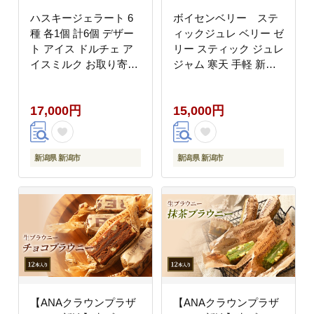
ハスキージェラート 6
ボイセンベリー ステ
種 各1個 計6個 デザー
ィックジュレ ベリー ゼ
ト アイス ドルチェ ア
リー スティック ジュレ
イスミルク お取り寄せ
ジャム 寒天 手軽 新潟
食べ比べ 定番 人気 土
県 新潟市 美容 健康
産 贈り物 ギフト グル
17,000円
15,000円
メ ロストアンドファウ
ンド 新潟県 新潟市
新潟県 新潟市
新潟県 新潟市
【ANAクラウンプラザ
【ANAクラウンプラザ