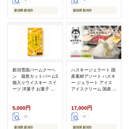
新潟県 新潟市
新潟県 新潟市
新潟雪国バームクーヘ
ハスキージェラート 国
ン 扇形カットバーム5
産素材アソート ハスキ
個入りウイスキー スイ
ー ジェラート アイス
ーツ 洋菓子 お菓子 新
アイスクリーム 国産 日
潟市
本産 素材の味 ミルク
静岡抹茶 カッサータ レ
5,000円
17,000円
モンヨーグルト トリプ
ルベリー 黒糖バナナ お
取り寄せグルメ ご当地
送料無料 新潟県 新潟市
新潟県 新潟市
新潟県 新潟市