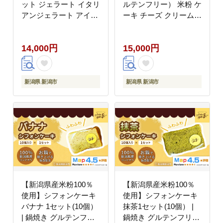
ット ジェラート イタリ
ルテンフリー） 米粉 ケ
アンジェラート アイス
ーキ チーズ クリームチ
アイスクリーム ミルク
ーズ 冷凍 お菓子 スイ
ミルク味 牛乳 タカナシ
ーツ デザート 新潟県
14,000円
15,000円
乳業 低温殺菌牛乳 濃厚
新潟市
甘い すっきり コク お
取り寄せグルメ ご当地
送料無料 新潟県 新潟市
新潟県 新潟市
新潟県 新潟市
【新潟県産米粉100％
【新潟県産米粉100％
使用】シフォンケーキ
使用】シフォンケーキ
バナナ 1セット(10個）
抹茶1セット(10個） |
| 鍋焼き グルテンフリ
鍋焼き グルテンフリー