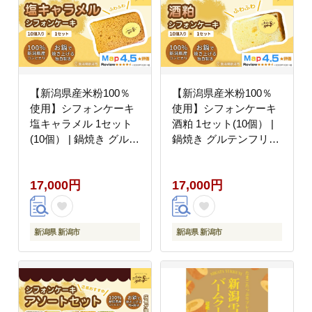
【新潟県産米粉100％
【新潟県産米粉100％
使用】シフォンケーキ
使用】シフォンケーキ
塩キャラメル 1セット
酒粕 1セット(10個） |
(10個） | 鍋焼き グルテ
鍋焼き グルテンフリー
ンフリー 健康 ヘルシー
健康 ヘルシー 焼き菓子
焼き菓子 お菓子 スイー
お菓子 スイーツ ギフト
17,000円
17,000円
ツ ギフト 贈り物 新潟
贈り物 新潟市
市
新潟県 新潟市
新潟県 新潟市