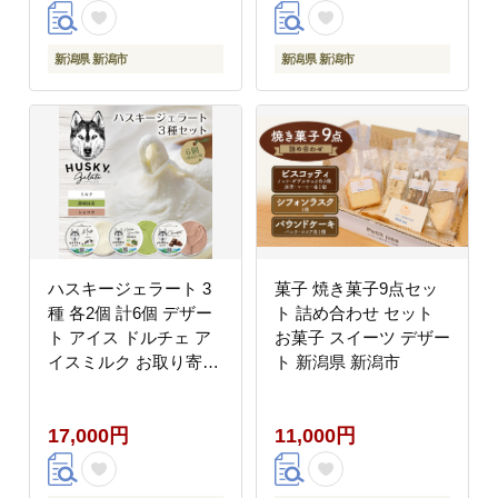
ンド 新潟県 新潟市
新潟県 新潟市
新潟県 新潟市
ハスキージェラート 3
菓子 焼き菓子9点セッ
種 各2個 計6個 デザー
ト 詰め合わせ セット
ト アイス ドルチェ ア
お菓子 スイーツ デザー
イスミルク お取り寄せ
ト 新潟県 新潟市
食べ比べ 定番 人気 土
産 贈り物 ギフト グル
17,000円
11,000円
メ ロストアンドファウ
ンド 新潟県 新潟市