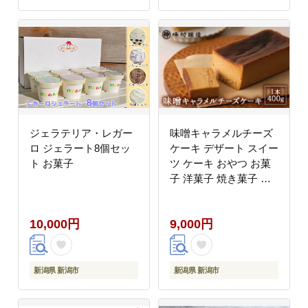
ジェラテリア・レガー
味噌キャラメルチーズ
ロ ジェラート8個セッ
ケーキ デザート スイー
ト お菓子
ツ ケーキ おやつ お菓
子 洋菓子 焼き菓子 チ
ーズケーキ キャラメル
チーズケーキ みそ 味噌
10,000円
9,000円
発酵 発酵食品 新潟
新潟県 新潟市
新潟県 新潟市