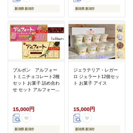
新潟県 新潟市
新潟県 新潟市
ブルボン アルフォー
ジェラテリア・レガー
トミニチョコレート2種
ロ ジェラート12個セッ
セット お菓子 詰め合わ
ト お菓子 アイス
せ セット アルフォート
箱 スイーツ 菓子 おや
つ デザート チョコ チ
15,000円
15,000円
ョコレート 新潟
新潟県 新潟市
新潟県 新潟市