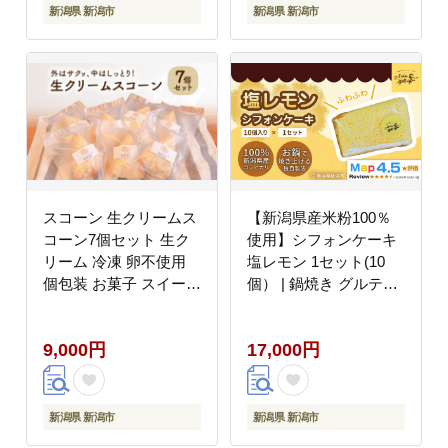
新潟県 新潟市
新潟県 新潟市
スコーン 生クリームス
【新潟県産米粉100％
コーン7個セット 生ク
使用】シフォンケーキ
リーム 冷凍 卵不使用
塩レモン 1セット(10
個包装 お菓子 スイーツ
個） | 鍋焼き グルテン
デザート 新潟県 新潟市
フリー 健康 ヘルシー
焼き菓子 お菓子 スイー
9,000円
17,000円
ツ ギフト 贈り物 新潟
市
新潟県 新潟市
新潟県 新潟市