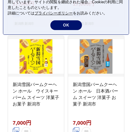
用しています。サイトの閲覧を継続された場合、Cookieの利用に同
17,000円
17,000円
イーツ ギフト 贈り物
贈り物 新潟市
意したことものといたします。
新潟市
詳細については
プライバシーポリシー
をお読みください。
新潟県 新潟市
新潟県 新潟市
OK
新潟雪国バームクーヘ
新潟雪国バームクーヘ
ン ホール ウイスキー
ン ホール 日本酒バー
バーム スイーツ 洋菓子
ム スイーツ 洋菓子 お
お菓子 新潟市
菓子 新潟市
7,000円
7,000円