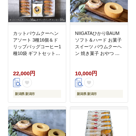
カットバウムクーヘン
NIIGATAひかりBAUM
アソート 3種16個＆ド
ソフト＆ハード お菓子
リップバッグコーヒー1
スイーツ バウムクーヘ
種10袋 ギフトセット
ン 焼き菓子 おやつ 玄
お菓子 スイーツ 飲料
米粉使用 グルテンフリ
珈琲 ドリップコーヒー
ー もっちり 焼き菓子セ
22,000円
10,000円
洋菓子
ット
新潟県 新潟市
新潟県 新潟市