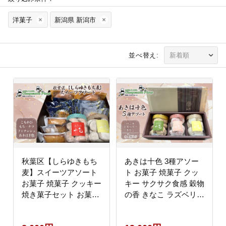
洋菓子
新潟県 新潟市
並べ替え:
秋葉区【しらゆきもち
あきは十色 3種アソー
麦】スイーツアソート
ト お菓子 焼菓子 クッ
お菓子 焼菓子 クッキー
キー サクサク食感 穀物
焼き菓子セット お菓子
の香 きなこ ラズベリー
セット フィナンシェ ド
バニラ
ーナツ