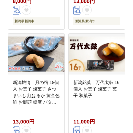
8,000円
13,000円
新潟県 新潟市
新潟県 新潟市
新潟旅情 月の宿 18個
新潟銘菓 万代太鼓 16
入 お菓子 焼菓子 さつ
個入 お菓子 焼菓子 菓
まいも 紅はるか 黄金色
子 和菓子
餡 お饅頭 糖度 バター
卵黄 柔らかい 薄生地
受賞 美味しい
13,000円
11,000円