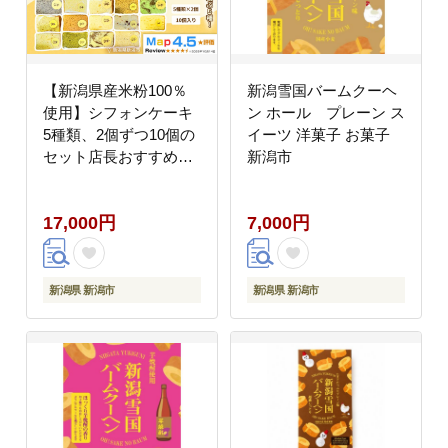
【新潟県産米粉100％
新潟雪国バームクーヘ
使用】シフォンケーキ
ン ホール プレーン ス
5種類、2個ずつ10個の
イーツ 洋菓子 お菓子
セット店長おすすめセ
新潟市
ット） | 鍋焼き グルテ
ンフリー 健康 ヘルシー
17,000円
7,000円
焼き菓子 お菓子 スイー
ツ ギフト 贈り物 新潟
市
新潟県 新潟市
新潟県 新潟市