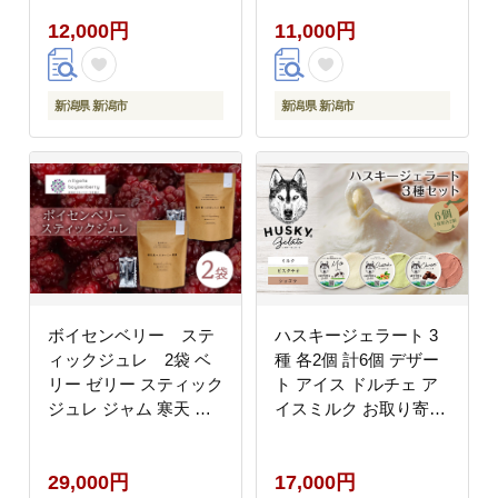
12,000円
11,000円
新潟県 新潟市
新潟県 新潟市
ボイセンベリー ステ
ハスキージェラート 3
ィックジュレ 2袋 ベ
種 各2個 計6個 デザー
リー ゼリー スティック
ト アイス ドルチェ ア
ジュレ ジャム 寒天 手
イスミルク お取り寄せ
軽 新潟県 新潟市 美容
食べ比べ 定番 人気 土
健康
産 贈り物 ギフト グル
29,000円
17,000円
メ ロストアンドファウ