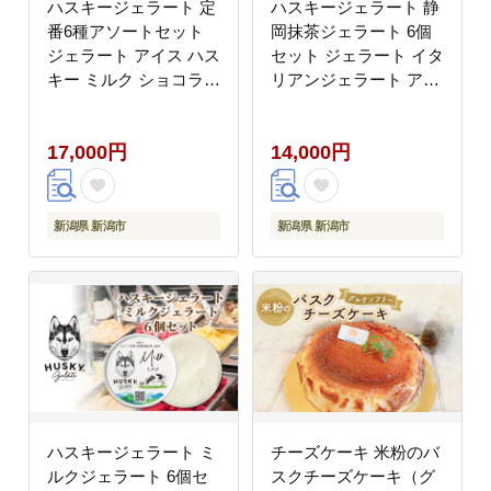
ハスキージェラート 定
ハスキージェラート 静
番6種アソートセット
岡抹茶ジェラート 6個
ジェラート アイス ハス
セット ジェラート イタ
キー ミルク ショコラ
リアンジェラート アイ
静岡抹茶 カッサータ レ
ス アイスクリーム 抹茶
モンヨーグルト 黒糖バ
静岡抹茶 本格的 まっち
17,000円
14,000円
ナナ 6個 アソート デザ
ゃ お茶 和風 静岡茶抹
ート スイーツ おやつ
茶 日本三大茶 デザート
お取り寄せグルメ ご当
お取り寄せグルメ ご当
地 送料無料 新潟県 新
地 送料無料 新潟県 新
新潟県 新潟市
新潟県 新潟市
潟市
潟市
ハスキージェラート ミ
チーズケーキ 米粉のバ
ルクジェラート 6個セ
スクチーズケーキ（グ