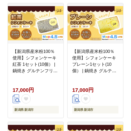
【新潟県産米粉100％
【新潟県産米粉100％
使用】シフォンケーキ
使用】シフォンケーキ
紅茶 1セット(10個） |
プレーン1セット(10
鍋焼き グルテンフリー
個） | 鍋焼き グルテン
健康 ヘルシー 焼き菓子
フリー 健康 ヘルシー
お菓子 スイーツ ギフト
焼き菓子 お菓子 スイー
17,000円
17,000円
贈り物 新潟市
ツ ギフト 贈り物 新潟
市
新潟県 新潟市
新潟県 新潟市