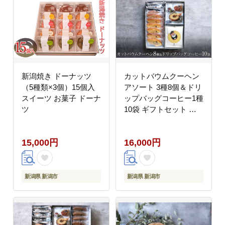
新潟焼き ドーナッツ
カットバウムクーヘン
（5種類×3個）15個入
アソート 3種8個＆ドリ
スイーツ お菓子 ドーナ
ップバッグコーヒー1種
ツ
10袋 ギフトセット お
菓子 スイーツ 飲料 珈
琲 ドリップコーヒー
15,000円
16,000円
新潟県 新潟市
新潟県 新潟市