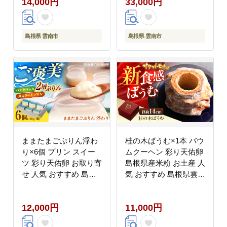
14,000円
33,000円
島根県 雲南市
島根県 雲南市
ままたまごぷりん浮わ
桂の木ばうむ×1本 バウ
り×6個 プリン スイー
ムクーヘン 彩り天佑卵
ツ 彩り天佑卵 お取り寄
島根県産米粉 お土産 人
せ 人気 おすすめ 島根
気 おすすめ 島根県雲南
県雲南市/株式会社たな
市/株式会社たなべたた
べたたらの里（奥出雲
らの里（奥出雲前綿屋
12,000円
11,000円
前綿屋ままたまご）
ままたまご）
[AIAW001]
[AIAW002]