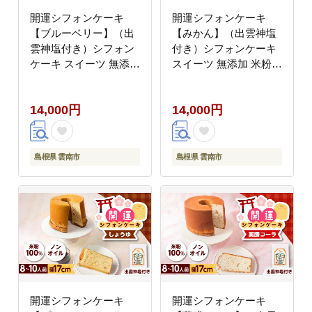
開運シフォンケーキ
開運シフォンケーキ
【ブルーベリー】（出
【みかん】（出雲神塩
雲神塩付き）シフォン
付き）シフォンケーキ
ケーキ スイーツ 無添加
スイーツ 無添加 米粉
米粉 健康 お菓子 ケー
健康 お菓子 ケーキ 島
キ 島根県雲南市/ももい
根県雲南市/ももいろキ
14,000円
14,000円
ろキッチン [AIEI003]
ッチン [AIEI004]
島根県 雲南市
島根県 雲南市
開運シフォンケーキ
開運シフォンケーキ