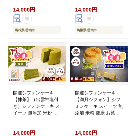
菓子 ケーキ 島根県雲南
根県雲南市/ももいろキ
14,000円
14,000円
市/ももいろキッチン
ッチン [AIEI010]
[AIEI009]
島根県 雲南市
島根県 雲南市
開運シフォンケーキ
開運シフォンケーキ
【抹茶】（出雲神塩付
【満月シフォン】シフ
き）シフォンケーキ ス
ォンケーキ スイーツ 無
イーツ 無添加 米粉 健
添加 米粉 健康 お菓子
康 お菓子 ケーキ 島根
ケーキ 島根県雲南市/も
県雲南市/ももいろキッ
もいろキッチン
14,000円
14,000円
チン [AIEI011]
[AIEI012]