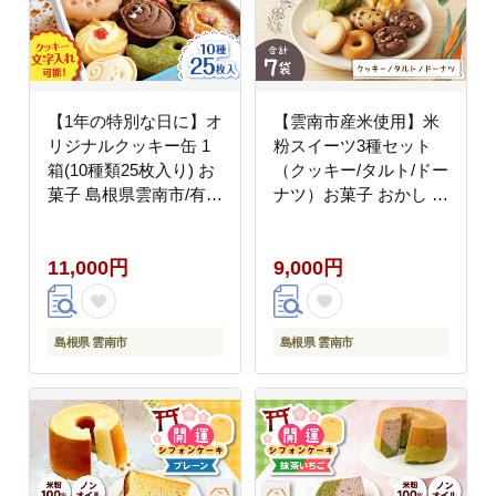
【1年の特別な日に】オ
【雲南市産米使用】米
リジナルクッキー缶 1
粉スイーツ3種セット
箱(10種類25枚入り) お
（クッキー/タルト/ドー
菓子 島根県雲南市/有限
ナツ）お菓子 おかし グ
会社 簸上堂 [AIDA004]
ルテンフリー 米粉 スイ
ーツ ギフト 島根県雲南
11,000円
9,000円
市/株式会社大東農産加
工場 [AIEG013]
島根県 雲南市
島根県 雲南市