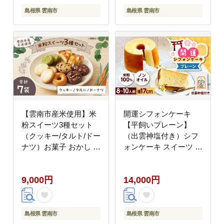
島根県 雲南市
島根県 雲南市
【雲南市産米使用】米
開運シフォンケーキ
粉スイーツ3種セット
【平飼いプレーン】
（クッキー/タルト/ドー
（出雲神塩付き）シフ
ナツ）お菓子 おかし グ
ォンケーキ スイーツ 無
ルテンフリー 米粉 スイ
添加 米粉 健康 お菓子
ーツ ギフト 島根県雲南
ケーキ 島根県雲南市/も
9,000円
14,000円
市/株式会社大東農産加
もいろキッチン
工場 [AIEG013]
[AIEI001]
島根県 雲南市
島根県 雲南市