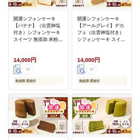
開運シフォンケーキ
開運シフォンケーキ
【バナナ】（出雲神塩
【アールグレイ】デカ
付き）シフォンケーキ
フェ（出雲神塩付き）
スイーツ 無添加 米粉
シフォンケーキ スイー
健康 お菓子 ケーキ 島
ツ 無添加 米粉 健康 お
根県雲南市/ももいろキ
菓子 ケーキ 島根県雲南
14,000円
14,000円
ッチン [AIEI008]
市/ももいろキッチン
[AIEI009]
島根県 雲南市
島根県 雲南市