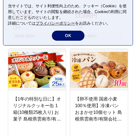
デザート ギフト 島根県
種類29枚入り) お菓子
当サイトでは、サイト利便性向上のため、クッキー（Cookie）を使
雲南市/有限会社簸上堂
スイーツ 焼き菓子 クッ
用しています。サイトの閲覧を継続された場合、Cookieの利用に同
8,000円
11,000円
[AIDA002]
キー 島根県雲南市/有限
意したことものといたします。
会社 簸上堂 [AIDA003]
詳細については
プライバシーポリシー
をお読みください。
OK
島根県 雲南市
島根県 雲南市
【1年の特別な日に】オ
【卵不使用 国産小麦
リジナルクッキー缶 1
100％使用】冷凍パン
箱(10種類25枚入り) お
おまかせ10個セット 島
菓子 島根県雲南市/有限
根県雲南市/有限会社三
会社 簸上堂 [AIDA004]
ツ和 [AIDE001]