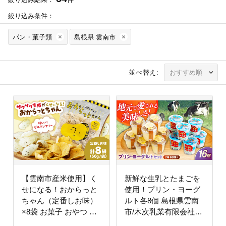
絞り込み条件：
パン・菓子類
島根県 雲南市
並べ替え:
【雲南市産米使用】く
新鮮な生乳とたまごを
せになる！おからっと
使用！プリン・ヨーグ
ちゃん（定番しお味）
ルト各8個 島根県雲南
×8袋 お菓子 おやつ グ
市/木次乳業有限会社
ルテンフリー ヘルシー
[AIBH011]