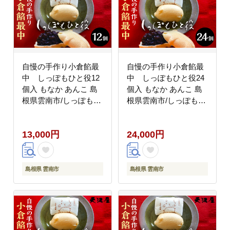
自慢の手作り小倉餡最
自慢の手作り小倉餡最
中 しっぽもひと役12
中 しっぽもひと役24
個入 もなか あんこ 島
個入 もなか あんこ 島
根県雲南市/しっぽもひ
根県雲南市/しっぽもひ
と役本舗天満屋
と役本舗天満屋
[AIBS001]
[AIBS002]
13,000円
24,000円
島根県 雲南市
島根県 雲南市