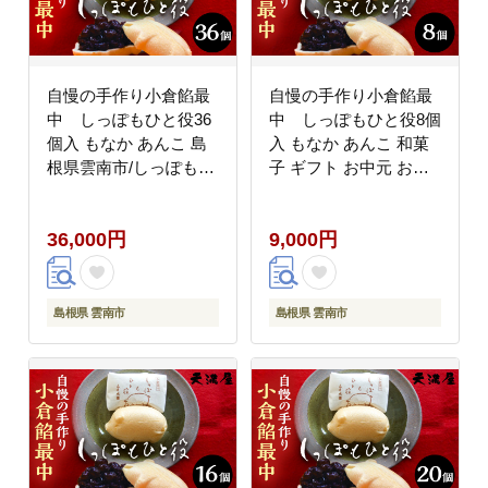
自慢の手作り小倉餡最
自慢の手作り小倉餡最
中 しっぽもひと役36
中 しっぽもひと役8個
個入 もなか あんこ 島
入 もなか あんこ 和菓
根県雲南市/しっぽもひ
子 ギフト お中元 お歳
と役本舗天満屋
暮 お菓子 島根県雲南
[AIBS003]
市/しっぽもひと役本舗
36,000円
9,000円
天満屋 [AIBS004]
島根県 雲南市
島根県 雲南市