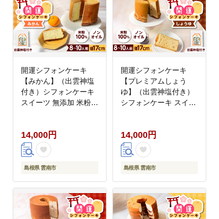
開運シフォンケーキ
開運シフォンケーキ
【みかん】（出雲神塩
【プレミアムしょう
付き）シフォンケーキ
ゆ】（出雲神塩付き）
スイーツ 無添加 米粉
シフォンケーキ スイー
健康 お菓子 ケーキ 島
ツ 無添加 米粉 健康 お
根県雲南市/ももいろキ
菓子 ケーキ 島根県雲南
14,000円
14,000円
ッチン [AIEI004]
市/ももいろキッチン
[AIEI005]
島根県 雲南市
島根県 雲南市