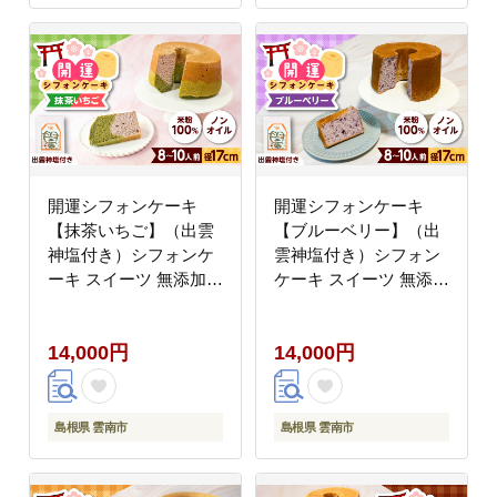
開運シフォンケーキ
開運シフォンケーキ
【抹茶いちご】（出雲
【ブルーベリー】（出
神塩付き）シフォンケ
雲神塩付き）シフォン
ーキ スイーツ 無添加
ケーキ スイーツ 無添加
米粉 健康 お菓子 ケー
米粉 健康 お菓子 ケー
キ 島根県雲南市/ももい
キ 島根県雲南市/ももい
14,000円
14,000円
ろキッチン [AIEI002]
ろキッチン [AIEI003]
島根県 雲南市
島根県 雲南市