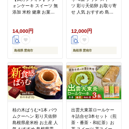
ォンケーキ スイーツ 無
ツ 彩り天佑卵 お取り寄
添加 米粉 健康 お菓子
せ 人気 おすすめ 島根
ケーキ 島根県雲南市/も
県雲南市/株式会社たな
もいろキッチン
べたたらの里（奥出雲
14,000円
12,000円
[AIEI012]
前綿屋ままたまご）
[AIAW001]
島根県 雲南市
島根県 雲南市
桂の木ばうむ×1本 バウ
出雲大東茶ロールケー
ムクーヘン 彩り天佑卵
キ詰合せ3本セット（煎
島根県産米粉 お土産 人
茶・番茶・和紅茶）お
気 おすすめ 島根県雲南
茶 スイーツ 茶スイーツ