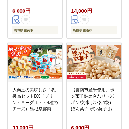
おからチップス 無添加
6,000円
14,000円
島根県雲南市/株式会社
大東農産加工場
[AIEG010]
島根県 雲南市
島根県 雲南市
大満足の美味しさ！乳
【雲南市産米使用】ポ
製品セットDX（プリ
ン菓子詰め合わせ（米
ン・ヨーグルト・4種の
ポン/玄米ポン各4袋）
チーズ）島根県雲南市/
ぽん菓子 ポン菓子 お菓
木次乳業有限会社
子 駄菓子 おやつ グル
[AIBH012]
テンフリー 島根県雲南
33,000円
6,000円
市/株式会社大東農産加