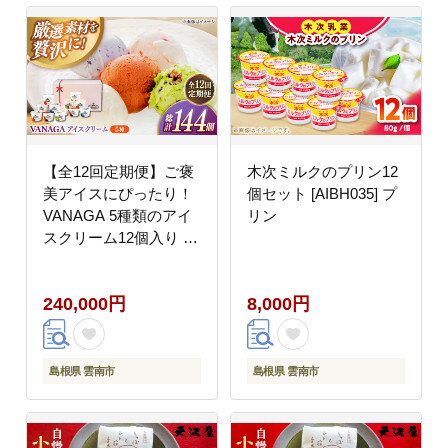
【全12回定期便】ご褒
木次ミルクのプリン12
美アイスにぴったり！
個セット [AIBH035] プ
VANAGA 5種類のアイ
リン
スクリーム12個入り 島
根県雲南市/木次乳業有
限会社 [AIBH031]
240,000円
8,000円
島根県 雲南市
島根県 雲南市