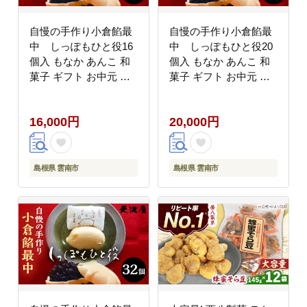
自慢の手作り小倉餡最
自慢の手作り小倉餡最
中 しっぽもひと役16
中 しっぽもひと役20
個入 もなか あんこ 和
個入 もなか あんこ 和
菓子 ギフト お中元 お
菓子 ギフト お中元 お
歳暮 お菓子 島根県雲南
歳暮 お菓子 島根県雲南
市/しっぽもひと役本舗
市/しっぽもひと役本舗
16,000円
20,000円
天満屋 [AIBS005]
天満屋 [AIBS006]
島根県 雲南市
島根県 雲南市