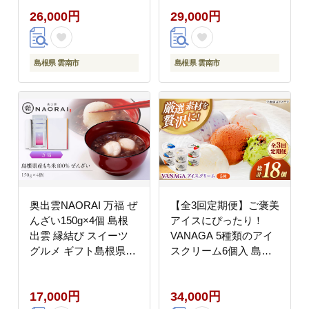
スクリーム ロールケー
茶 アイス アイスクリー
26,000円
29,000円
キ お団子 和スイーツ
ム ロールケーキ お団子
詰め合わせ 食べ比べ ギ
和スイーツ 詰め合わせ
フト お土産 島根県雲南
食べ比べ ギフト お土産
市/株式会社藤原茶問屋
島根県雲南市/株式会社
島根県 雲南市
島根県 雲南市
[AIAY012]
藤原茶問屋 [AIAY013]
奥出雲NAORAI 万福 ぜ
【全3回定期便】ご褒美
んざい150g×4個 島根
アイスにぴったり！
出雲 縁結び スイーツ
VANAGA 5種類のアイ
グルメ ギフト島根県雲
スクリーム6個入 島根
南市/たなべの匠味
県雲南市/木次乳業有限
[AIBD014]
会社 [AIBH026]
17,000円
34,000円