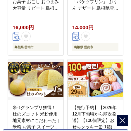
お菓子 おこし おつまみ
「バケツプリン」 ぷり
大容量 リピート 島根県
ん デザート 島根県雲南
雲南市/西八製菓 株式会
市/有限会社簸上堂
社 [AICA009]
[AIDA001]
16,000円
14,000円
島根県 雲南市
島根県 雲南市
米-1グランプリ獲得！
【先行予約】【2026年
杜のズコット 米粉使用
12月下旬頃から順次発
地元素材にこだわった |
送】【100個限定】お
米粉 お菓子 スイーツ
せちクッキー缶 1箱(10