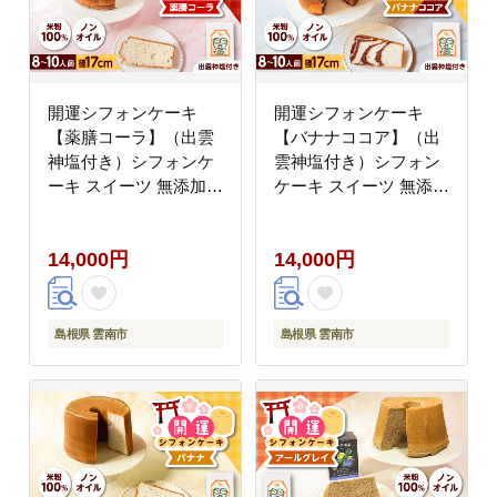
開運シフォンケーキ
開運シフォンケーキ
【薬膳コーラ】（出雲
【バナナココア】（出
神塩付き）シフォンケ
雲神塩付き）シフォン
ーキ スイーツ 無添加
ケーキ スイーツ 無添加
米粉 健康 お菓子 ケー
米粉 健康 お菓子 ケー
キ 島根県雲南市/ももい
キ 島根県雲南市/ももい
14,000円
14,000円
ろキッチン [AIEI006]
ろキッチン [AIEI007]
島根県 雲南市
島根県 雲南市