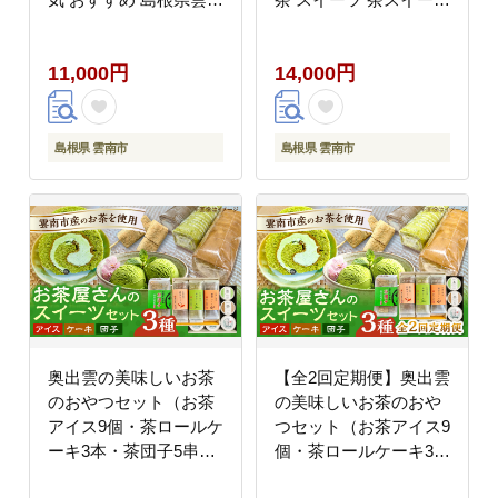
市/株式会社たなべたた
ロールケーキ 和風 和ス
らの里（奥出雲前綿屋
イーツ お取り寄せ 島根
11,000円
14,000円
ままたまご）
県雲南市/株式会社藤原
[AIAW002]
茶問屋 [AIAY011]
島根県 雲南市
島根県 雲南市
奥出雲の美味しいお茶
【全2回定期便】奥出雲
のおやつセット（お茶
の美味しいお茶のおや
アイス9個・茶ロールケ
つセット（お茶アイス9
ーキ3本・茶団子5串
個・茶ロールケーキ3
×1） お茶 アイス アイ
本・茶団子5串×2）お