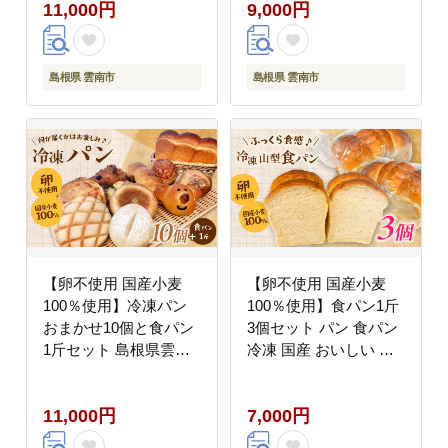
11,000円
9,000円
島根県 雲南市
島根県 雲南市
【卵不使用 国産小麦
【卵不使用 国産小麦
100％使用】冷凍パン
100％使用】食パン1斤
おまかせ10個と食パン
3個セット パン 食パン
1斤セット 島根県雲南
冷凍 国産 おいしい 朝
市/有限会社三ツ和
食 ギフト 贈り物 島根
[AIDE002]
県雲南市/有限会社三ツ
11,000円
7,000円
和 [AIDE006]