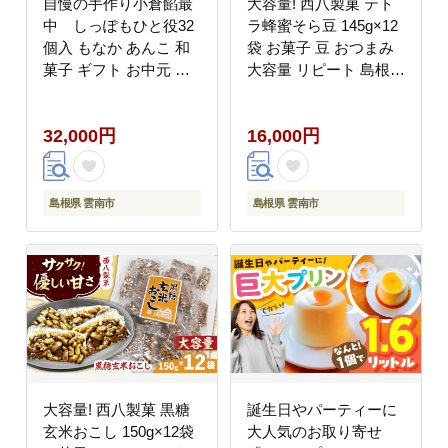
自慢の手作り小倉餡最
大容量! 西八製菓 テト
中 しっぽもひと役32
ラ蜂蜜そら豆 145g×12
個入 もなか あんこ 和
袋 お菓子 豆 おつまみ
菓子 ギフト お中元 お
大容量 リピート 島根県
歳暮 お菓子 島根県雲南
雲南市/西八製菓 株式会
市/しっぽもひと役本舗
社 [AICA008]
32,000円
16,000円
天満屋 [AIBS007]
島根県 雲南市
島根県 雲南市
大容量! 西八製菓 黒糖
誕生日やパーティーに
玄米おこし 150g×12袋
大人気のお取り寄せ