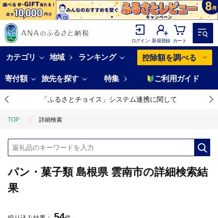
ログイン
新規登録
カート
カテゴリ
地域
ランキング
控除額を調べる
寄付額
旅先を探す
特集
ご利用ガイド
「ふるさとチョイス」システム連携に関して
TOP
詳細検索
パン・菓子類 島根県 雲南市の詳細検索結
果
54
絞り込み結果：
件