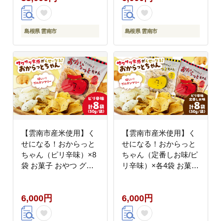
工場 [AIEG009]
島根県 雲南市
島根県 雲南市
【雲南市産米使用】く
【雲南市産米使用】く
せになる！おからっと
せになる！おからっと
ちゃん（ピリ辛味）×8
ちゃん（定番しお味/ピ
袋 お菓子 おやつ グル
リ辛味）×各4袋 お菓子
テンフリー ヘルシー お
おやつ グルテンフリー
からチップス 無添加 島
ヘルシー おからチップ
6,000円
6,000円
根県雲南市/株式会社大
ス 無添加 島根県雲南
東農産加工場
市/株式会社大東農産加
[AIEG011]
工場 [AIEG012]