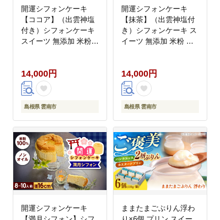
開運シフォンケーキ
開運シフォンケーキ
【ココア】（出雲神塩
【抹茶】（出雲神塩付
付き）シフォンケーキ
き）シフォンケーキ ス
スイーツ 無添加 米粉
イーツ 無添加 米粉 健
健康 お菓子 ケーキ 島
康 お菓子 ケーキ 島根
根県雲南市/ももいろキ
県雲南市/ももいろキッ
14,000円
14,000円
ッチン [AIEI010]
チン [AIEI011]
島根県 雲南市
島根県 雲南市
開運シフォンケーキ
ままたまごぷりん浮わ
【満月シフォン】シフ
り×6個 プリン スイー