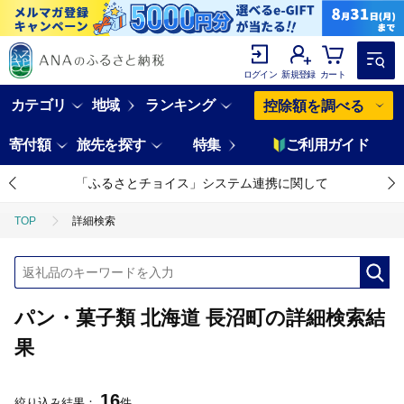
ログイン
新規登録
カート
カテゴリ
地域
ランキング
控除額を調べる
寄付額
旅先を探す
特集
ご利用ガイド
「ふるさとチョイス」システム連携に関して
TOP
詳細検索
パン・菓子類 北海道 長沼町の詳細検索結
果
16
絞り込み結果：
件