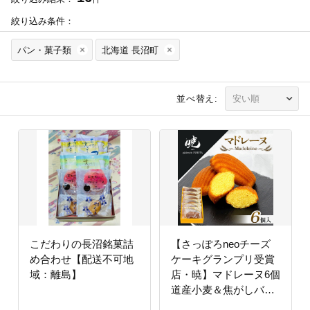
絞り込み条件：
パン・菓子類
北海道 長沼町
並べ替え:
こだわりの長沼銘菓詰
【さっぽろneoチーズ
め合わせ【配送不可地
ケーキグランプリ受賞
域：離島】
店・暁】マドレーヌ6個
道産小麦＆焦がしバタ
ー香るプロの味