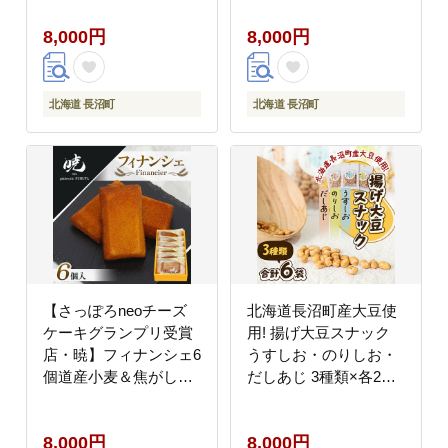
8,000円
8,000円
北海道 長沼町
北海道 長沼町
【さっぽろneoチーズ
北海道長沼町産大豆使
ケーキグランプリ受賞
用! 揚げ大豆スナック
店・暁】フィナンシェ6
うすしお・のりしお・
個道産小麦＆焦がしバ
だしあじ 3種類×各2袋
ター香るプロの味
合計6袋
8,000円
8,000円