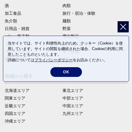
酒
肉類
加工食品
旅行・宿泊・体験
魚介類
麺類
日用品・雑貨
野菜
パン・菓子類
電化製品
当サイトでは、サイト利便性向上のため、クッキー（Cookie）を使
フルーツ
卵・乳製品
用しています。サイトの閲覧を継続された場合、Cookieの利用に同
ファッション
米・穀物
意したことものといたします。
飲料(酒以外)
返礼品なし
詳細については
プライバシーポリシー
をお読みください。
OK
地域から探す
北海道エリア
東北エリア
関東エリア
中部エリア
近畿エリア
中国エリア
四国エリア
九州エリア
沖縄エリア