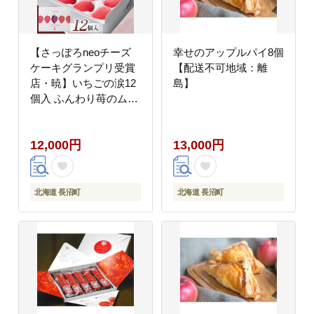
【さっぽろneoチーズ
幸せのアップルパイ8個
ケーキグランプリ受賞
【配送不可地域：離
店・暁】いちごの涙12
島】
個入 ふんわり苺のムー
ス【配送不可地域：離
島】
12,000円
13,000円
北海道 長沼町
北海道 長沼町