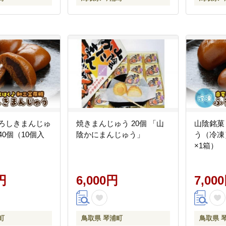
ふろしきまんじゅ
焼きまんじゅう 20個 「山
山陰銘菓
40個（10個入
陰かにまんじゅう」
う（冷凍）
×1箱）
円
6,000円
7,00
町
鳥取県 琴浦町
鳥取県 