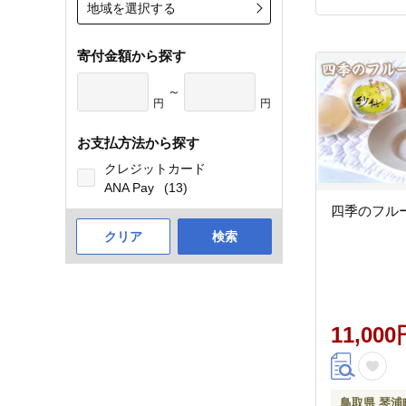
地域を選択する
寄付金額から探す
～
円
円
お支払方法から探す
クレジットカード
ANA Pay
(13)
四季のフルー
クリア
検索
11,000
鳥取県 琴浦