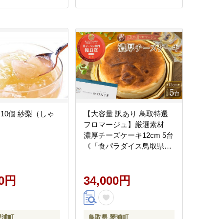
10個 紗梨（しゃ
【大容量 訳あり 鳥取特選
フロマージュ】厳選素材
濃厚チーズケーキ12cm 5台
《「食パラダイス鳥取県」
優良賞受賞》（チーズケー
キ チーズ 鳥取県 琴浦
00円
町 大山乳業 スイーツ）
34,000円
琴浦町
鳥取県 琴浦町