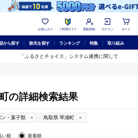
お気に入り
ご利用ガイド
新規登録
ログイン
カート
額から探す
旅先を探す
ランキング
特集
取り組み
「ふるさとチョイス」システム連携に関して
浦町の詳細検索結果
パン・菓子類
鳥取県 琴浦町
高い順
新着順