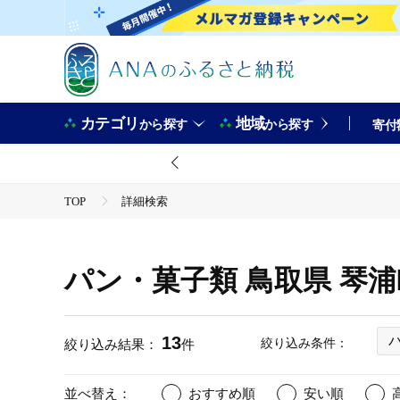
カテゴリ
地域
から探す
から探す
寄付
TOP
詳細検索
パン・菓子類 鳥取県 琴
13
絞り込み条件：
絞り込み結果：
件
並べ替え：
おすすめ順
安い順