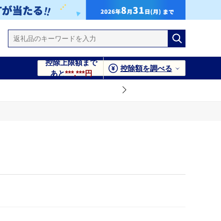
控除上限額まで
控除額を調べる
あと
***,***円