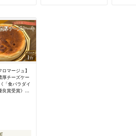
フロマージュ】
濃厚チーズケー
1台《「食パラダイ
優良賞受賞》
ーキ チーズ
浦町 大山乳
ツ）
町