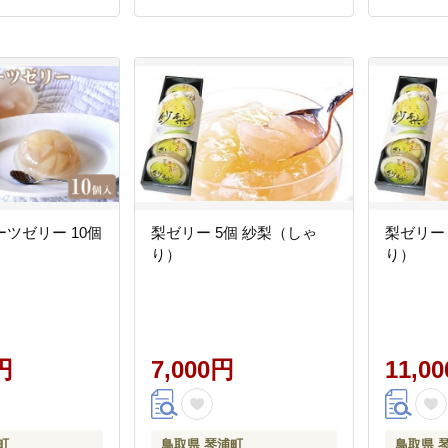
ツゼリー 10個
梨ゼリー 5個 紗梨（しゃ
梨ゼリー 
り）
り）
円
7,000円
11,0
町
鳥取県 琴浦町
鳥取県 