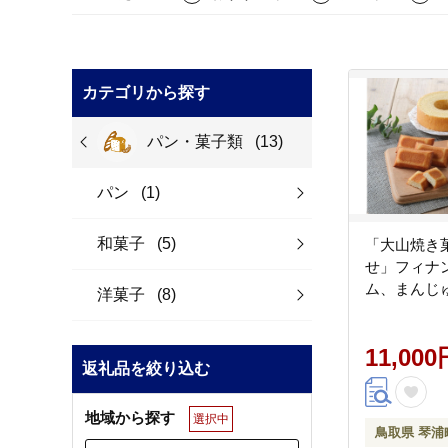
カテゴリから探す
パン・菓子類
(13)
パン
(1)
和菓子
(5)
「大山焼き
せ」フィナ
ム、まんじ
洋菓子
(8)
11,000
返礼品を絞り込む
地域から探す
選択中
鳥取県 琴浦