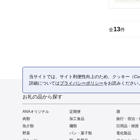
13
全
件
当サイトでは、サイト利便性向上のため、クッキー（Coo
詳細については
プライバシーポリシー
をお読みください
お礼の品から探す
ANAオリジナル
定期便
酒
肉類
加工食品
旅行・宿泊・
魚介類
麺類
日用品・雑貨
野菜
パン・菓子類
電化製品