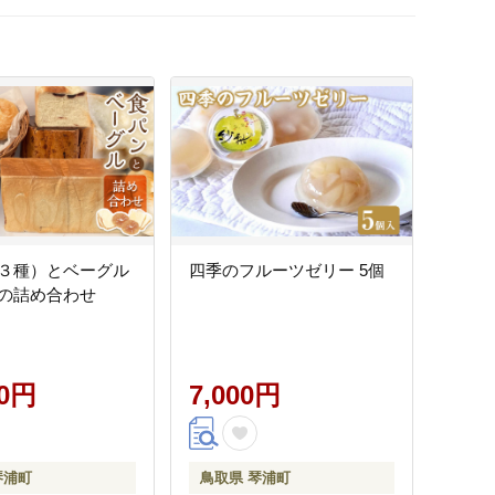
３種）とベーグル
四季のフルーツゼリー 5個
の詰め合わせ
00円
7,000円
琴浦町
鳥取県 琴浦町