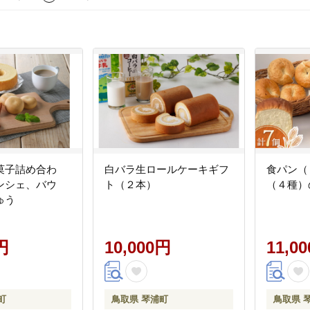
菓子詰め合わ
白バラ生ロールケーキギフ
食パン（
ンシェ、バウ
ト（２本）
（４種）
ゅう
円
10,000円
11,0
町
鳥取県 琴浦町
鳥取県 