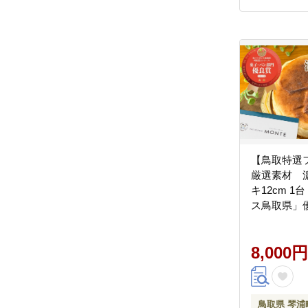
【鳥取特選
厳選素材 
キ12cm 
ス鳥取県」
（チーズケ
鳥取県 琴
8,000円
業 スイー
鳥取県 琴浦