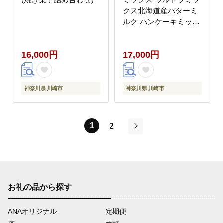
クス北海道産バターミ
ルク パンケーキミック
ス200g×10袋 ホットケ
ーキ ミックス トランス
16,000円
17,000円
脂肪酸フリー アルミフ
リー膨張剤使用 香料・
着色料不使用
神奈川県 川崎市
神奈川県 川崎市
1
2
次
お礼の品から探す
ANAオリジナル
定期便