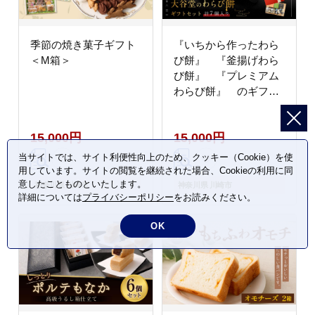
季節の焼き菓子ギフト
『いちから作ったわら
＜M箱＞
び餅』 『釜揚げわら
び餅』 『プレミアム
わらび餅』 のギフト
セット
15,000円
15,000円
当サイトでは、サイト利便性向上のため、クッキー（Cookie）を使
用しています。サイトの閲覧を継続された場合、Cookieの利用に同
意したことものといたします。
神奈川県 川崎市
神奈川県 川崎市
詳細については
プライバシーポリシー
をお読みください。
OK