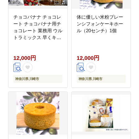
チョコバナナ チョコレ
体に優しい米粉プレー
ート チョコバナナ用チ
ンシフォンケーキホー
ョコレート 業務用 ウル
ル（20センチ）1個
トラミックス 早くキレ
イに固まるチョコバナ
ナ用専用チョコレート
12,000円
12,000円
（スイート）1kg バナ
ナ約50本分 コーティン
グチョコ チョコレート
製菓用チョコレート
神奈川県 川崎市
神奈川県 川崎市