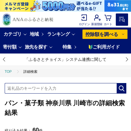
ログイン
新規登録
カート
カテゴリ
地域
ランキング
控除額を調べる
寄付額
旅先を探す
特集
ご利用ガイド
「ふるさとチョイス」システム連携に関して
TOP
詳細検索
パン・菓子類 神奈川県 川崎市の詳細検索
結果
60
絞り込み結果：
件