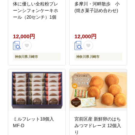
体に優しい全粒粉プレ
多摩川・河畔散歩 小
ーンシフォンケーキホ
(焼き菓子詰め合わせ)
ール（20センチ）1個
12,000円
12,000円
神奈川県 川崎市
神奈川県 川崎市
ミルフレット18個入
宮前区産 新鮮卵のはち
MF-D
みつマドレーヌ 12個入
り