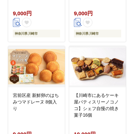
ス200g×5袋 ホットケー
キ ミックス トランス脂
9,000円
9,000円
肪酸フリー アルミフリ
ー膨張剤使用 香料・着
色料不使用
神奈川県 川崎市
神奈川県 川崎市
宮前区産 新鮮卵のはち
【川崎市にあるケーキ
みつマドレーヌ 8個入
屋パティスリーノコノ
り
コ】シェフ自慢の焼き
菓子16個