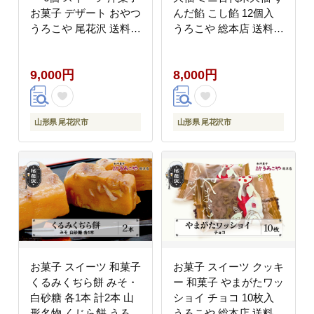
お菓子 デザート おやつ
んだ餡 こし餡 12個入
うろこや 尾花沢 送料無
うろこや 総本店 送料無
料 us-swtsx6
料 us-swkdm12
9,000円
8,000円
山形県 尾花沢市
山形県 尾花沢市
お菓子 スイーツ 和菓子
お菓子 スイーツ クッキ
くるみくぢら餅 みそ・
ー 和菓子 やまがたワッ
白砂糖 各1本 計2本 山
ショイ チョコ 10枚入
形名物 くじら餅 うろこ
うろこや 総本店 送料無