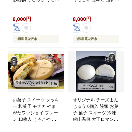
や 総本店 送料無料 us-
料 us-swywc10
swkjx2
8,000円
8,000円
山形県 尾花沢市
山形県 尾花沢市
お菓子 スイーツ クッキ
オリジナル チーズまん
ー 和菓子 モナカ やま
じゅう 6個入 饅頭 お菓
がたワッショイ プレー
子 菓子 スイーツ 冷凍
ン 10枚入 うろこや 総
銀山温泉 大正ロマン館
本店 送料無料 us-
明友 kb-swcmx6