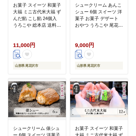
お菓子 スイーツ 和菓子
シュークリーム あんこ
大福 ミニ古代米大福 ず
シュー 6個 スイーツ 洋
んだ餡 こし餡 24個入
菓子 お菓子 デザート
うろこや 総本店 送料無
おやつ うろこや 尾花沢
料 us-swkdm24
送料無料 us-swasx6
11,000円
9,000円
山形県 尾花沢市
山形県 尾花沢市
シュークリーム 俵シュ
お菓子 スイーツ 和菓子
ー 6個 スイーツ 洋菓子
大福 ミニ古代米大福 ず