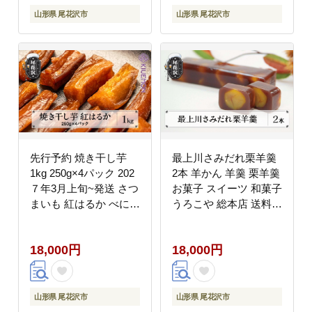
山形県 尾花沢市
山形県 尾花沢市
先行予約 焼き干し芋
最上川さみだれ栗羊羹
1kg 250g×4パック 202
2本 羊かん 羊羹 栗羊羹
７年3月上旬~発送 さつ
お菓子 スイーツ 和菓子
まいも 紅はるか べには
うろこや 総本店 送料無
るか 干し芋 ほしいも
料 us-swkyx2
ホシイモ 芋 イモ 熟成
18,000円
18,000円
手作り おやつ お菓子
デザート 国産 産地直送
農家直送 送料無料 山形
県 尾花沢市 KIUEMON
山形県 尾花沢市
山形県 尾花沢市
nz-vgbhh1