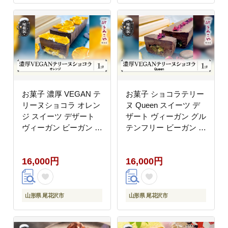
お菓子 濃厚 VEGAN テ
お菓子 ショコラテリー
リーヌショコラ オレン
ヌ Queen スイーツ デ
ジ スイーツ デザート
ザート ヴィーガン グル
ヴィーガン ビーガン 洋
テンフリー ビーガン 洋
菓子 ショコラ チョコレ
菓子 濃厚 ショコラ チ
ート ケーキ うろこや
ョコレート ケーキ うろ
16,000円
16,000円
総本店 うろこや 総本店
こや 総本店 送料無料
送料無料 us-swcto
us-swctq
山形県 尾花沢市
山形県 尾花沢市