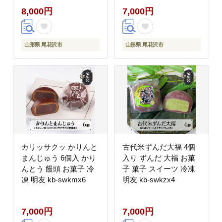
swywx10
8,000円
7,000円
山形県 尾花沢市
山形県 尾花沢市
カリッサクッ かりんと
古代米ずんだ大福 4個
まんじゅう 6個入 かり
入り ずんだ 大福 お菓
んとう 饅頭 お菓子 冷
子 菓子 スイーツ 冷凍
凍 明友 kb-swkmx6
明友 kb-swkzx4
7,000円
7,000円