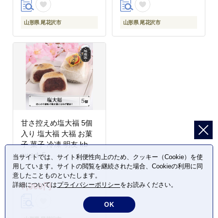
山形県 尾花沢市
山形県 尾花沢市
甘さ控えめ塩大福 5個
入り 塩大福 大福 お菓
子 菓子 冷凍 明友 kb-
swsdx5
当サイトでは、サイト利便性向上のため、クッキー（Cookie）を使
用しています。サイトの閲覧を継続された場合、Cookieの利用に同
意したことものといたします。
詳細については
プライバシーポリシー
をお読みください。
7,000円
OK