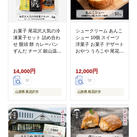
お菓子 尾花沢人気の冷
シュークリーム あんこ
凍菓子セット 詰め合わ
シュー 10個 スイーツ
せ 饅頭 餅 カレーパン
洋菓子 お菓子 デザート
ずんだ チーズ 銀山温泉
おやつ うろこや 尾花沢
名物 かりんとう 冷凍
送料無料 us-swasx10
明友 kb-swsrx
14,000円
12,000円
山形県 尾花沢市
山形県 尾花沢市