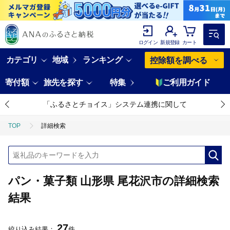
ログイン
新規登録
カート
カテゴリ
地域
ランキング
控除額を調べる
寄付額
旅先を探す
特集
ご利用ガイド
「ふるさとチョイス」システム連携に関して
TOP
詳細検索
パン・菓子類 山形県 尾花沢市の詳細検索
結果
27
絞り込み結果：
件