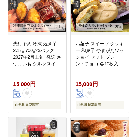
先行予約 冷凍 焼き芋
お菓子 スイーツ クッキ
2.1kg 700g×3パック
ー 和菓子 やまがたワッ
2027年2月上旬~発送 さ
ショイ セット プレー
つまいも シルクスイー
ン・チョコ 各10枚入
ト 焼きいも やきいも
計20枚うろこや 総本店
焼きイモ ヤキイモ 熟成
送料無料 us-swyws20
15,000円
15,000円
おやつ お菓子 産地直送
送料無料 山形県 尾花沢
市 KIUEMON nz-
vgssy2100
山形県 尾花沢市
山形県 尾花沢市