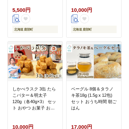
5,500円
10,000円
北海道 鹿部町
北海道 鹿部町
しかべラスク 3缶 たら
ベーグル 8個＆タラノ
こバター＆明太子
キ茶18g (1.5g x 12包)
120g（各40g×3） セッ
セット おうち時間 朝ご
ト おやつ お菓子 おつ
はん
まみ
10,000円
17,000円