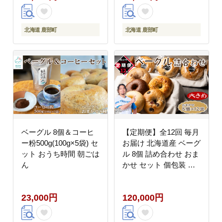
北海道 鹿部町
北海道 鹿部町
ベーグル 8個＆コーヒ
【定期便】全12回 毎月
ー粉500g(100g×5袋) セ
お届け 北海道産 ベーグ
ット おうち時間 朝ごは
ル 8個 詰め合わせ おま
ん
かせ セット 個包装 小
分け パン
23,000円
120,000円