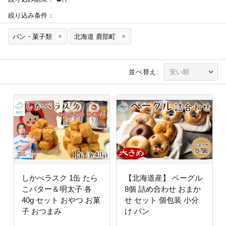
絞り込み条件：
パン・菓子類
北海道 鹿部町
並べ替え:
しかべラスク 1缶 たら
【北海道産】 ベーグル
こバター＆明太子 各
8個 詰め合わせ おまか
40g セット おやつ お菓
せ セット 個包装 小分
子 おつまみ
け パン