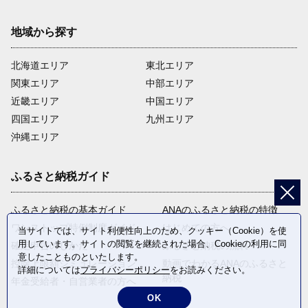
地域から探す
北海道エリア
東北エリア
関東エリア
中部エリア
近畿エリア
中国エリア
四国エリア
九州エリア
沖縄エリア
ふるさと納税ガイド
ふるさと納税の基本ガイド
ANAのふるさと納税の特徴
ワンストップ特例制度ガイド
はじめての方へ
当サイトでは、サイト利便性向上のため、クッキー（Cookie）を使
用しています。サイトの閲覧を継続された場合、Cookieの利用に同
確定申告のしかた
ふるさと納税の流れ
意したことものといたします。
控除上限額シミュレーション
動画でわかるANAのふるさと
詳細については
プライバシーポリシー
をお読みください。
納税
年金受給者・自営業者の方へ
OK