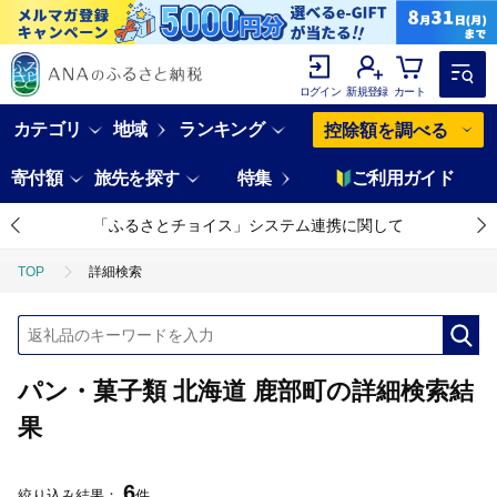
ログイン
新規登録
カート
カテゴリ
地域
ランキング
控除額を調べる
寄付額
旅先を探す
特集
ご利用ガイド
「ふるさとチョイス」システム連携に関して
TOP
詳細検索
パン・菓子類 北海道 鹿部町の詳細検索結
果
6
絞り込み結果：
件