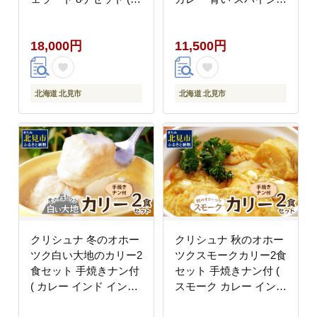
ジェラート 牛乳 ピスタ
チキン チキン オホーツ
チオ 自家製 イタリア
クブルー インド ナン )
18,000円
11,500円
スイーツ デザート )
【127-0012】
【126-0001】
北海道 北見市
北海道 北見市
クリシュナ 冬のオホー
クリシュナ 秋のオホー
ツク白い大地のカリー2
ツクスモークカリー2食
食セット 手焼きナン付
セット 手焼きナン付 (
( カレー インド インド
スモーク カレー インド
カレー スパイス ナン
インドカレー ホタテ 帆