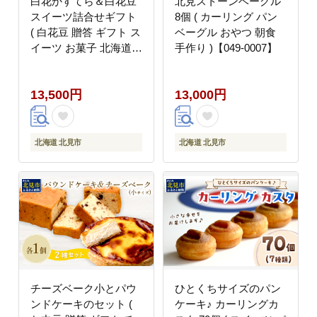
白花かすてら＆白花豆
北見ストーンベーグル
スイーツ詰合せギフト
8個 ( カーリング パン
( 白花豆 贈答 ギフト ス
ベーグル おやつ 朝食
イーツ お菓子 北海道
手作り )【049-0007】
カステラ どら焼き ケー
キ )【027-0004】
13,500円
13,000円
北海道 北見市
北海道 北見市
チーズベーク小とパウ
ひとくちサイズのパン
ンドケーキのセット (
ケーキ♪ カーリングカ