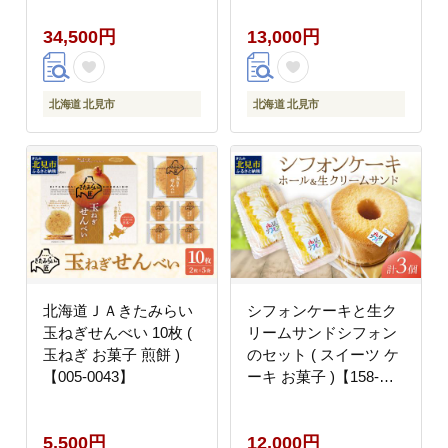
期便 パン 製パン )
34,500円
13,000円
【999-0251】
北海道 北見市
北海道 北見市
北海道ＪＡきたみらい
シフォンケーキと生ク
玉ねぎせんべい 10枚 (
リームサンドシフォン
玉ねぎ お菓子 煎餅 )
のセット ( スイーツ ケ
【005-0043】
ーキ お菓子 )【158-
0002】
5,500円
12,000円