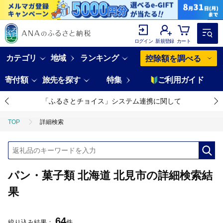
ログイン
新規登録
カート
カテゴリ
地域
ランキング
控除額を調べる
寄付額
旅先を探す
特集
ご利用ガイド
「ふるさとチョイス」システム連携に関して
TOP
詳細検索
パン・菓子類 北海道 北見市の詳細検索結
果
64
絞り込み結果：
件