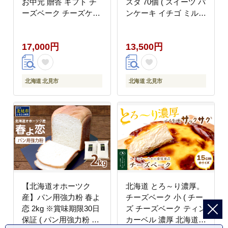
お中元 贈答 ギフト チ
スタ 70個 ( スイーツ パ
ーズベーク チーズケー
ンケーキ イチゴ ミルク
キ パウンドケーキ セッ
粒あん カスタード キャ
ト スイーツ おやつ )
ラメル アップル チーズ
17,000円
13,500円
【051-0023】
クリーム チョコレート
)【063-0004】
北海道 北見市
北海道 北見市
【北海道オホーツク
北海道 とろ～り濃厚。
産】パン用強力粉 春よ
チーズベーク 小 ( チー
恋 2kg ※賞味期限30日
ズ チーズベーク ティン
保証 ( パン用強力粉 北
カーベル 濃厚 北海道