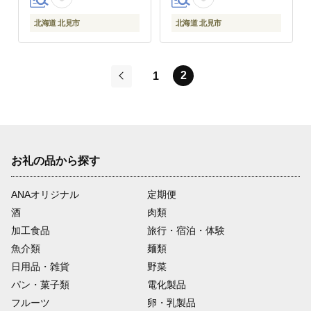
0024-yell】
北海道 北見市
北海道 北見市
2
1
前
お礼の品から探す
ANAオリジナル
定期便
酒
肉類
加工食品
旅行・宿泊・体験
魚介類
麺類
日用品・雑貨
野菜
パン・菓子類
電化製品
フルーツ
卵・乳製品