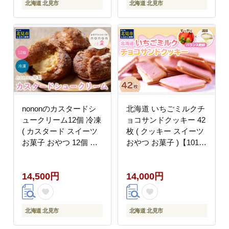
北海道 北見市
北海道 北見市
nononのカスタードシ
北海道 いちごミルクチ
ュークリーム12個 冷凍
ョコサンドクッキー 42
( カスタード スイーツ
枚 ( クッキー スイーツ
お菓子 おやつ 12個 ふ
おやつ お菓子 )【101-
るさと納税 シュークリ
0013】
ーム )【101-0011】
14,500円
14,000円
北海道 北見市
北海道 北見市