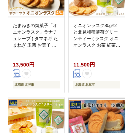
たまねぎの焼菓子「オ
オニオンラスク80g×2
ニオンラスク」ラナチ
と北見和種薄荷グリー
ュレーブ ( タマネギ た
ンティー ( ラスク オニ
まねぎ 玉葱 お菓子 焼
オンラスク お茶 紅茶
き菓子 ラスク ラナチュ
薄荷 ふるさと納税 )
レーブ おやつ )【005-
【010-0005】
13,500円
11,500円
0045】
北海道 北見市
北海道 北見市