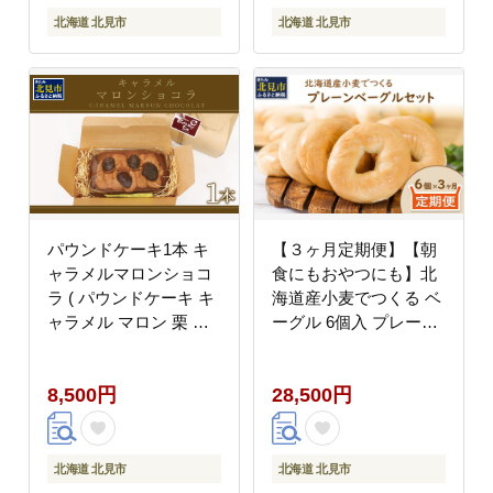
北海道 北見市
北海道 北見市
パウンドケーキ1本 キ
【３ヶ月定期便】【朝
ャラメルマロンショコ
食にもおやつにも】北
ラ ( パウンドケーキ キ
海道産小麦でつくる ベ
ャラメル マロン 栗 シ
ーグル 6個入 プレーン
ョコラ チョコ ケーキ
( ベーグル 小麦 水 塩
焼き菓子 焼菓子 贈り物
春よ恋 食事 定期便 朝
8,500円
28,500円
贈答 プレゼント ダック
食 おやつ 満腹感 プレ
ワーズ 贅沢 )【060-
ーン )【999-0258】
0021】
北海道 北見市
北海道 北見市