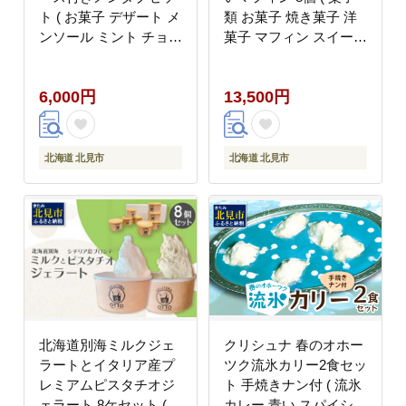
ト ( お菓子 デザート メ
類 お菓子 焼き菓子 洋
ンソール ミント チョコ
菓子 マフィン スイーツ
チョコミント ハッカ タ
セット )【101-0012】
ブレット ロコソラーレ
6,000円
13,500円
カーリング カーリング
ストーン 映え )【007-
0057】
北海道 北見市
北海道 北見市
北海道別海ミルクジェ
クリシュナ 春のオホー
ラートとイタリア産プ
ツク流氷カリー2食セッ
レミアムピスタチオジ
ト 手焼きナン付 ( 流氷
ェラート 8ケセット (
カレー 青い スパイシー