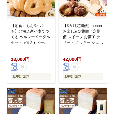
【朝食にもおやつに
【3カ月定期便】nonon
も】北海道産小麦でつ
お楽しみ定期便 ( 定期
くる ヘルシーベーグル
便 スイーツ お菓子 デ
セット 8個入 ( ベーグ
ザート クッキー シュー
ル 小麦 水 塩 春よ恋 食
クリーム マフィン おや
事 朝食 おやつ サンド
つ 北海道産 北見 甘い
13,000円
42,000円
イッチ )【049-0008】
ご褒美 ふるさと納税 )
【999-0255】
北海道 北見市
北海道 北見市