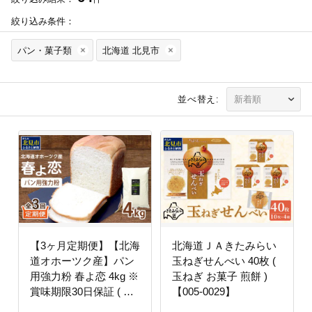
絞り込み条件：
パン・菓子類
北海道 北見市
並べ替え:
【3ヶ月定期便】【北海
北海道ＪＡきたみらい
道オホーツク産】パン
玉ねぎせんべい 40枚 (
用強力粉 春よ恋 4kg ※
玉ねぎ お菓子 煎餅 )
賞味期限30日保証 ( パ
【005-0029】
ン用強力粉 北海道産 定