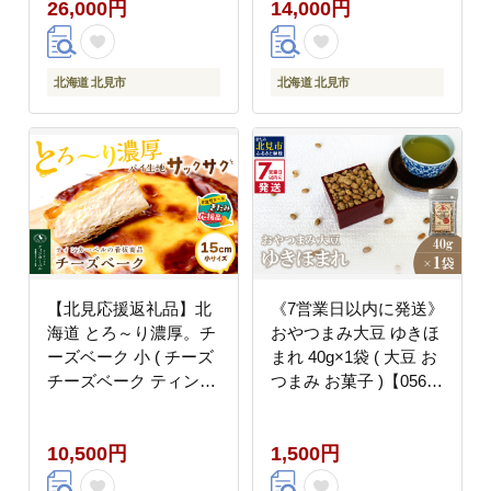
26,000円
14,000円
ズベーク 濃厚 チーズ
お菓子 パイ生地 )
ケーキ 北海道 )【999-
【051-0020】
0316】
北海道 北見市
北海道 北見市
【北見応援返礼品】北
《7営業日以内に発送》
海道 とろ～り濃厚。チ
おやつまみ大豆 ゆきほ
ーズベーク 小 ( チーズ
まれ 40g×1袋 ( 大豆 お
チーズベーク ティンカ
つまみ お菓子 )【056-
ーベル 濃厚 北海道 ふ
0014】
るさと納税 チーズケー
10,500円
1,500円
キ 北見市 スイーツ お
菓子 パイ生地 )【051-