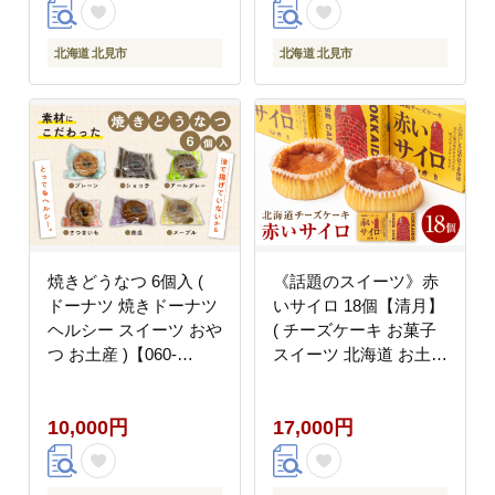
北海道 北見市
北海道 北見市
焼きどうなつ 6個入 (
《話題のスイーツ》赤
ドーナツ 焼きドーナツ
いサイロ 18個【清月】
ヘルシー スイーツ おや
( チーズケーキ お菓子
つ お土産 )【060-
スイーツ 北海道 お土産
0020】
お茶菓子 サイロ デザー
ト 人気 小分け 個包装
10,000円
17,000円
ふるさと納税 )【008-
0005】