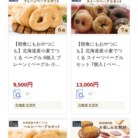
【朝食にもおやつに
【朝食にもおやつに
も】北海道産小麦でつ
も】北海道産小麦でつ
くる ベーグル 6個入 プ
くる スイーツベーグル
レーン ( ベーグル 小麦
セット 7個入 ( ベーグ
水 塩 春よ恋 食事 朝食
ル 小麦 スイーツ コー
おやつ 満腹感 プレーン
ヒー チョコ 抹茶 ベリ
9,500円
13,000円
)【049-0010】
ー シナモンレーズン 紅
茶 金時豆 )【049-
0009】
北海道 北見市
北海道 北見市