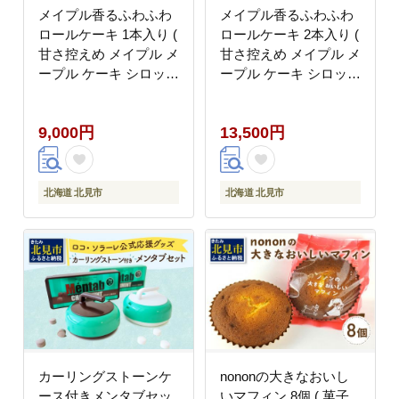
メイプル香るふわふわ
メイプル香るふわふわ
ロールケーキ 1本入り (
ロールケーキ 2本入り (
甘さ控えめ メイプル メ
甘さ控えめ メイプル メ
ープル ケーキ シロップ
ープル ケーキ シロップ
自然派素材 スイーツ お
自然派素材 スイーツ お
菓子 La Natureve ラ・
菓子 La Natureve ラ・
9,000円
13,500円
ナチュレーブ )【149-
ナチュレーブ )【149-
0005】
0004】
北海道 北見市
北海道 北見市
カーリングストーンケ
nononの大きなおいし
ース付きメンタブセッ
いマフィン 8個 ( 菓子