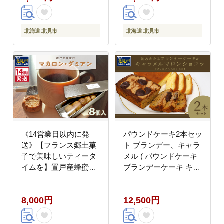
北海道 北見市
北海道 北見市
《14営業日以内に発
パウンドケーキ2本セッ
送》【フランス郷土菓
ト ブランデー、キャラ
子で美味しいティータ
メル ( パウンドケーキ
イムを】置戸産蜂蜜の
ブランデーケーキ キャ
マカロン・ダミアン 8
ラメル マロン ショコラ
個入り ( ケーキ フラン
栗 焼き菓子 焼菓子 ケ
8,000円
12,500円
ス料理 マカロン 蜂蜜
ーキ 贈答 贈り物 プレ
はちみつ ハチミツ スイ
ゼント )【060-0023】
ーツ )【140-0058】