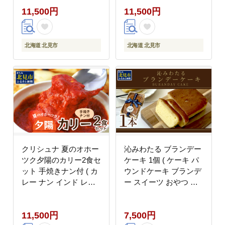
チキン 鶏肉 )【127-
立 ほたて スパイス ナ
11,500円
11,500円
0015】
ン )【127-0014】
北海道 北見市
北海道 北見市
クリシュナ 夏のオホー
沁みわたる ブランデー
ツク夕陽のカリー2食セ
ケーキ 1個 ( ケーキ パ
ット 手焼きナン付 ( カ
ウンドケーキ ブランデ
レー ナン インド レン
ー スイーツ おやつ お
ジ インドカレー トマト
土産 ふるさと納税 )
激辛カレー )【127-
【060-0022】
11,500円
7,500円
0013】