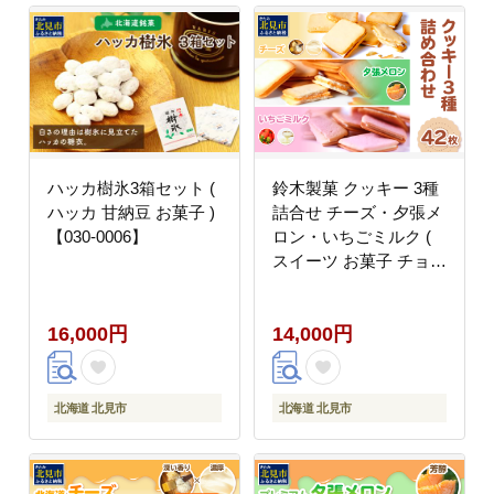
ハッカ樹氷3箱セット (
鈴木製菓 クッキー 3種
ハッカ 甘納豆 お菓子 )
詰合せ チーズ・夕張メ
【030-0006】
ロン・いちごミルク (
スイーツ お菓子 チョコ
サンド )【101-0016】
16,000円
14,000円
北海道 北見市
北海道 北見市