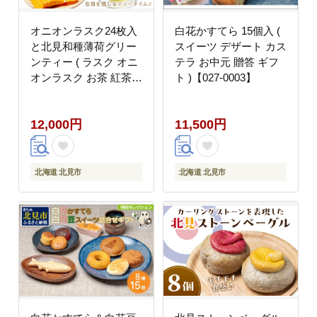
オニオンラスク24枚入
白花かすてら 15個入 (
と北見和種薄荷グリー
スイーツ デザート カス
ンティー ( ラスク オニ
テラ お中元 贈答 ギフ
オンラスク お茶 紅茶
ト )【027-0003】
薄荷 セット ふるさと納
税 )【010-0006】
12,000円
11,500円
北海道 北見市
北海道 北見市