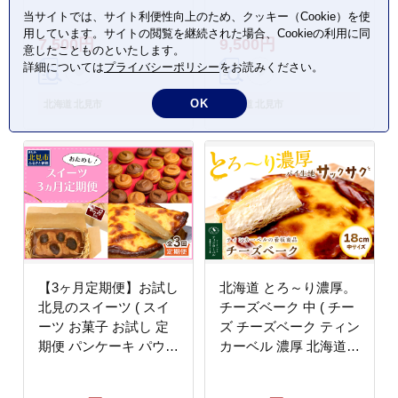
海道産 小麦粉 パン 製
ふるさと納税 チーズケ
当サイトでは、サイト利便性向上のため、クッキー（Cookie）を使
パン )【056-0020】
ーキ 北見市 スイーツ
用しています。サイトの閲覧を継続された場合、Cookieの利用に同
7,500円
9,500円
お菓子 パイ生地 )
意したことものといたします。
【051-0024】
詳細については
プライバシーポリシー
をお読みください。
OK
北海道 北見市
北海道 北見市
【3ヶ月定期便】お試し
北海道 とろ～り濃厚。
北見のスイーツ ( スイ
チーズベーク 中 ( チー
ーツ お菓子 お試し 定
ズ チーズベーク ティン
期便 パンケーキ パウン
カーベル 濃厚 北海道
ドケーキ キャラメル シ
ふるさと納税 チーズケ
ョコラ 栗 マロン チー
ーキ 北見市 スイーツ