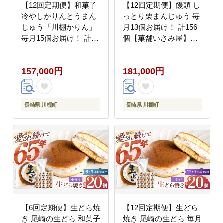
【12回定期便】和菓子
【12回定期便】饅頭 し
冷やしかりんとうまん
っとり栗まんじゅう 毎
じゅう「川棚かりん」
月13個お届け！ 計156
毎月15個お届け！ 計
個【菓舗いさみ屋】
180個【菓舗いさみ
[OBB014] / 饅頭 スイー
屋】 [OBB012] / 饅頭
ツ 和菓子 まんじゅう
157,000円
181,000円
スイーツ 和菓子 まんじ
ゅう
長崎県 川棚町
長崎県 川棚町
【6回定期便】生どら焼
【12回定期便】生どら
き 尾崎の生どら 和菓子
焼き 尾崎の生どら 毎月