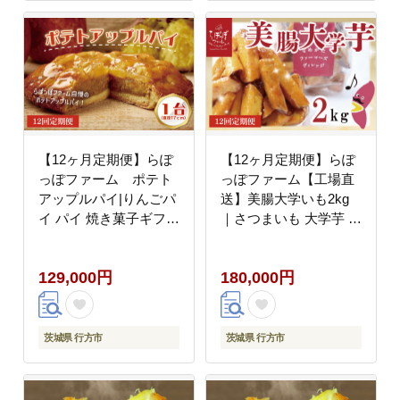
【12ヶ月定期便】らぽ
【12ヶ月定期便】らぽ
っぽファーム ポテト
っぽファーム【工場直
アップルパイ|りんごパ
送】美腸大学いも2kg
イ パイ 焼き菓子ギフト
｜さつまいも 大学芋 芋
さつまいもスイーツ ご
サツマイモ だいがくい
褒美スイーツ 芋スイー
も スイーツ お菓子 冷
129,000円
180,000円
ツ おいもスイーツ お菓
凍 美腸大学芋 人気 送
子 さつまいも 内祝 健
料無料 茨城県 行方市
康 おやつ 定期便（CQ-
らぽっぽファーム
51）
（CQ-72）
茨城県 行方市
茨城県 行方市