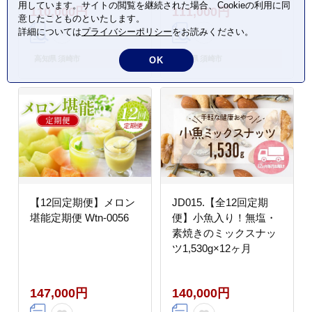
用しています。サイトの閲覧を継続された場合、Cookieの利用に同
110,000円
111,000円
フト おやつ キャラメル
ゼリー バスクチーズケ
意したことものといたします。
ミルク個 牛乳 生クリー
ーキ 杏仁豆腐 高知県
詳細については
プライバシーポリシー
をお読みください。
ム 包装 贈答 飯テロ 夜
須崎市
食 贅沢 ご褒美 贈り物
高知県 須崎市
高知県 須崎市
OK
お取り寄せグルメ アフ
タヌーンティー 高知県
須崎
【12回定期便】メロン
JD015.【全12回定期
堪能定期便 Wtn-0056
便】小魚入り！無塩・
素焼きのミックスナッ
ツ1,530g×12ヶ月
147,000円
140,000円