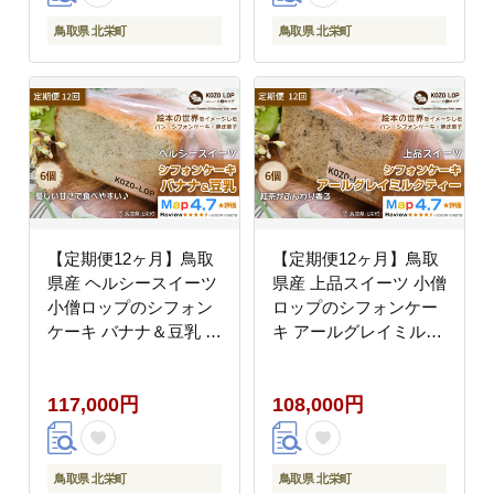
鳥取県 北栄町
鳥取県 北栄町
【定期便12ヶ月】鳥取
【定期便12ヶ月】鳥取
県産 ヘルシースイーツ
県産 上品スイーツ 小僧
小僧ロップのシフォン
ロップのシフォンケー
ケーキ バナナ＆豆乳 6
キ アールグレイミルク
個×12回
ティー 6個×12回
117,000円
108,000円
鳥取県 北栄町
鳥取県 北栄町