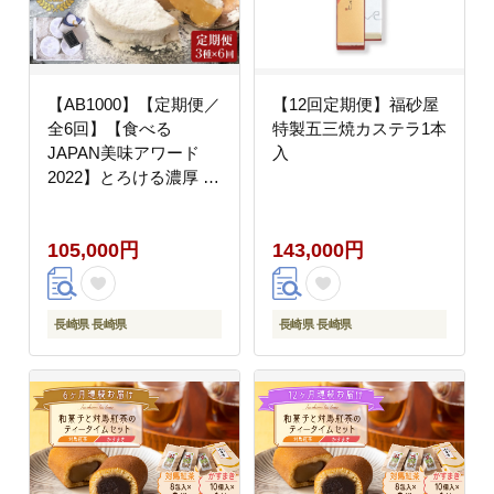
【AB1000】【定期便／
【12回定期便】福砂屋
全6回】【食べる
特製五三焼カステラ1本
JAPAN美味アワード
入
2022】とろける濃厚 塩
生キャラメル
「MANGETSU」85g×3
105,000円
143,000円
箱/回 / firando
長崎県 長崎県
長崎県 長崎県