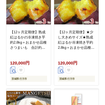
【12ヶ月定期便】熟成
【12ヶ月定期便】★少
紅はるかの冷凍焼き芋
し大きめサイズ★熟成
約2.8kg＋おまかせ品種
紅はるか冷凍焼き芋約
さつまいも 合計約
2.8kg＋おまかせ品種さ
3kg！（EY-21）
つまいも 合計約3kg!
（EY-24）
120,000円
120,000円
茨城県 行方市
茨城県 行方市