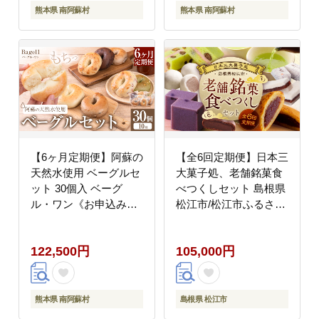
--
--
熊本県 南阿蘇村
熊本県 南阿蘇村
【6ヶ月定期便】阿蘇の
【全6回定期便】日本三
天然水使用 ベーグルセ
大菓子処、老舗銘菓食
ット 30個入 ベーグ
べつくしセット 島根県
ル・ワン《お申込み月
松江市/松江市ふるさと
の翌月から出荷開始》
納税 [ALGZ013]
熊本県 南阿蘇村 ベーグ
122,500円
105,000円
ル パン おやつ 送料無
料---
sms_fbg1bgtei_122500_30p_mo6-
--
熊本県 南阿蘇村
島根県 松江市