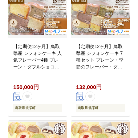
【定期便12ヶ月】鳥取
【定期便12ヶ月】鳥取
県産 シフォンケーキ 人
県産 シフォンケーキ 7
気フレーバー4種 プレ
種セット プレーン・季
ーン・ダブルショコ
節のフレーバー・ダブ
ラ・バナナ豆乳・アー
ルショコラ・バナナ豆
ルグレイ 1セット 12回
乳・アールグレイ・抹
150,000円
132,000円
茶・チーズ 1セット 12
回
鳥取県 北栄町
鳥取県 北栄町