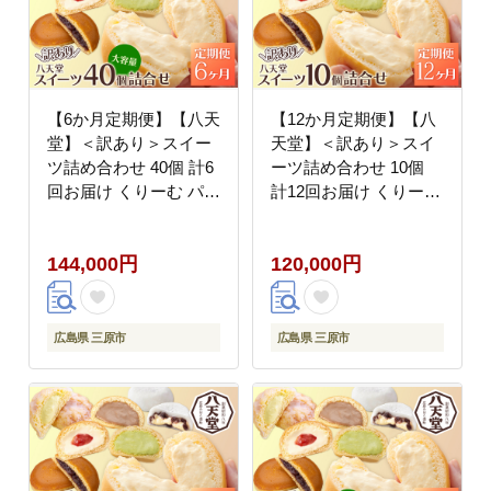
【6か月定期便】【八天
【12か月定期便】【八
堂】＜訳あり＞スイー
天堂】＜訳あり＞スイ
ツ詰め合わせ 40個 計6
ーツ詰め合わせ 10個
回お届け くりーむ パン
計12回お届け くりーむ
菓子パン スイーツ お得
パン 菓子パン スイーツ
大容量 個包装 冷凍 人
お得 大容量 個包装 冷
144,000円
120,000円
気 おすすめ 子どもが喜
凍 人気 おすすめ 子ど
ぶ ご当地 スイーツパン
もが喜ぶ ご当地 スイー
クリームパン ギフト 八
ツパン クリームパン ギ
天堂訳あり 菓子 話題
フト 八天堂訳あり 菓子
広島県 三原市
広島県 三原市
ランキング 高評価 広島
話題 ランキング 高評価
県三原市 015058
広島県三原市 015059