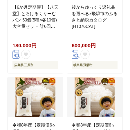
【6か月定期便】【八天
後からゆっくり返礼品
堂】とろけるくりーむ
を選べる♪飛騨市のふる
パン 50個(5種×各10個)
さと納税カタログ
大容量セット 計6回お
[HT076CAT]
届け クリームパン 菓子
パン スイーツ とろける
180,000円
600,000円
食感 食べ比べ カスター
ド 生クリーム チョコレ
ート 抹茶 冷凍 冷凍配
送 ギフト 子どもが喜ぶ
広島県 三原市
岐阜県 飛騨市
人気 詰め合わせ 菓子
ランキング 高評価 広島
県三原市 015067
令和8年産【定期便6ヶ
令和8年産【定期便6ヶ