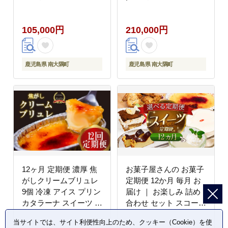
レートムース バウムク
コレートムース バウム
ーヘン バームクーヘン
クーヘン バームクーヘ
105,000円
210,000円
ぷりん 果肉入り タンカ
ン ぷりん 果肉入り タ
ン 辺塚だいだい 贅沢
ンカン 辺塚だいだい 贅
ご褒美 フルーツ ゼリー
沢 ご褒美 フルーツ ゼ
手作り おしゃれ 限定ス
リー 手作り おしゃれ
鹿児島県 南大隅町
鹿児島県 南大隅町
イーツ ジューシー 冷凍
限定スイーツ ジューシ
産地直送 オリジナル ギ
ー 冷凍 産地直送 オリ
フトボックス 定期便 鹿
ジナル ギフトボックス
児島県 南大隅町
定期便 鹿児島県 南大隅
31℃LINE花子
町 31℃LINE花子
12ヶ月 定期便 濃厚 焦
お菓子屋さんの お菓子
がしクリームブリュレ
定期便 12か月 毎月 お
9個 冷凍 アイス プリン
届け ｜ お楽しみ 詰め
カタラーナ スイーツ デ
合わせ セット スコーン
ザート 卵 お菓子 洋菓
ティラミス クリームブ
当サイトでは、サイト利便性向上のため、クッキー（Cookie）を使
子 焼き菓子 氷菓子 ギ
リュレ ブリュレ アイス