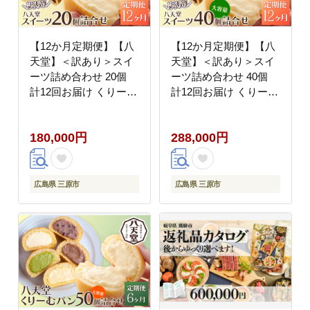
【12か月定期便】【八
【12か月定期便】【八
天堂】＜訳あり＞スイ
天堂】＜訳あり＞スイ
ーツ詰め合わせ 20個
ーツ詰め合わせ 40個
計12回お届け くりーむ
計12回お届け くりーむ
パン 菓子パン スイーツ
パン 菓子パン スイーツ
お得 大容量 個包装 冷
お得 大容量 個包装 冷
180,000円
288,000円
凍 人気 おすすめ 子ど
凍 人気 おすすめ 子ど
もが喜ぶ ご当地 スイー
もが喜ぶ ご当地 スイー
ツパン クリームパン ギ
ツパン クリームパン ギ
フト 八天堂訳あり 菓子
フト 八天堂訳あり 菓子
広島県 三原市
広島県 三原市
話題 ランキング 高評価
話題 ランキング 高評価
広島県三原市 015060
広島県三原市 015061