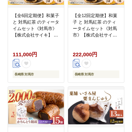
【全6回定期便】和菓子
【全12回定期便】和菓
と 対馬紅茶 のティータ
子 と 対馬紅茶 のティ
イムセット《対馬市》
ータイムセット《対馬
【株式会社サイキ】 か
市》【株式会社サイ
すまき 和紅茶 対馬 紅
キ】 かすまき 和紅茶
茶 ティーバッグ 詰合せ
対馬 紅茶 ティーバッグ
111,000円
222,000円
贈り物 簡単 手軽 ご褒
詰合せ 贈り物 簡単 手
美 [WAX046]
軽 ご褒美 [WAX047]
長崎県 対馬市
長崎県 対馬市