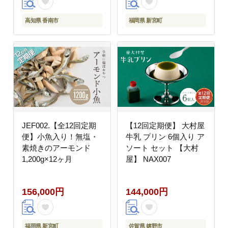
高知県 香南市
福岡県 新宮町
JEF002.【全12回定期
【12回定期便】 大村屋
便】小魚入り！無塩・
牛乳 プリン 6個入り ア
素焼きのアーモンド
ソート セット 【大村
1,200g×12ヶ月
屋】 NAX007
156,000円
144,000円
福岡県 新宮町
佐賀県 嬉野市