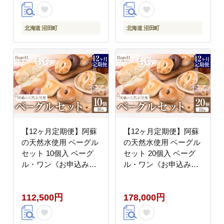
北海道 沼田町
北海道 沼田町
【12ヶ月定期便】阿蘇
【12ヶ月定期便】阿蘇
の天然水使用 ベーグル
の天然水使用 ベーグル
セット 10個入 ベーグ
セット 20個入 ベーグ
ル・ワン《お申込み月
ル・ワン《お申込み月
の翌月から出荷開始》
の翌月から出荷開始》
熊本県 南阿蘇村 ベーグ
熊本県 南阿蘇村 ベーグ
112,500円
178,000円
ル パン おやつ 送料無
ル パン おやつ 送料無
料---
料---
sms_fbg1bgset_r7_112500_10p_mo12-
sms_fbg1bgtei_178000_20p_