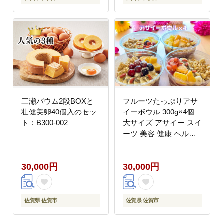
三瀬バウム2段BOXと
フルーツたっぷりアサ
壮健美卵40個入のセッ
イーボウル 300g×4個
ト：B300-002
大サイズ アサイー スイ
ーツ 美容 健康 ヘルシ
ー ：B300-046
30,000円
30,000円
佐賀県 佐賀市
佐賀県 佐賀市