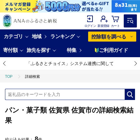
ログイン
新規登録
カート
カテゴリ
地域
ランキング
控除額を調べる
寄付額
旅先を探す
特集
ご利用ガイド
「ふるさとチョイス」システム連携に関して
TOP
詳細検索
パン・菓子類 佐賀県 佐賀市の詳細検索結
果
8
絞り込み結果：
件