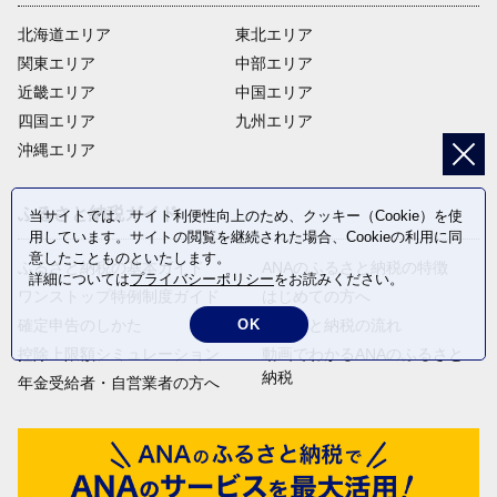
北海道エリア
東北エリア
関東エリア
中部エリア
近畿エリア
中国エリア
四国エリア
九州エリア
沖縄エリア
ふるさと納税ガイド
当サイトでは、サイト利便性向上のため、クッキー（Cookie）を使
用しています。サイトの閲覧を継続された場合、Cookieの利用に同
意したことものといたします。
ふるさと納税の基本ガイド
ANAのふるさと納税の特徴
詳細については
プライバシーポリシー
をお読みください。
ワンストップ特例制度ガイド
はじめての方へ
確定申告のしかた
ふるさと納税の流れ
OK
控除上限額シミュレーション
動画でわかるANAのふるさと
納税
年金受給者・自営業者の方へ