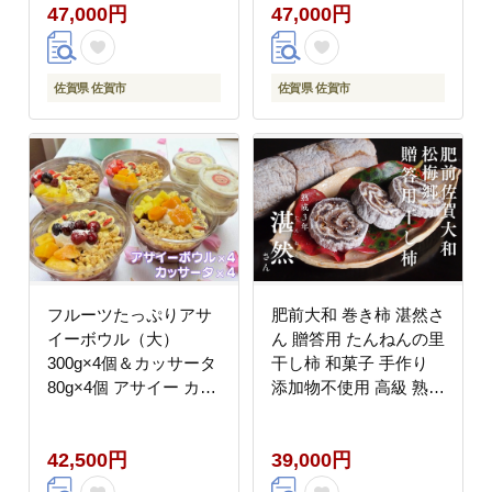
47,000円
47,000円
佐賀県 佐賀市
佐賀県 佐賀市
フルーツたっぷりアサ
肥前大和 巻き柿 湛然さ
イーボウル（大）
ん 贈答用 たんねんの里
300g×4個＆カッサータ
干し柿 和菓子 手作り
80g×4個 アサイー カッ
添加物不使用 高級 熟成
サータ スイーツ セット
献上菓子 数量限定：
：B425-009
B390-004
42,500円
39,000円